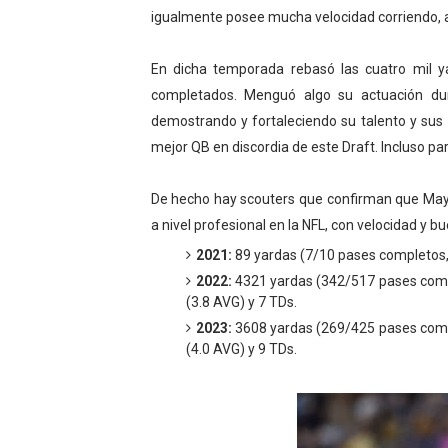
igualmente posee mucha velocidad corriendo, 
En dicha temporada rebasó las cuatro mil y
completados. Menguó algo su actuación dur
demostrando y fortaleciendo su talento y sus 
mejor QB en discordia de este Draft. Incluso p
De hecho hay scouters que confirman que Maye 
a nivel profesional en la NFL, con velocidad y b
2021:
89 yardas (7/10 pases completos, 7
2022:
4321 yardas (342/517 pases comple
(3.8 AVG) y 7 TDs.
2023:
3608 yardas (269/425 pases comple
(4.0 AVG) y 9 TDs.