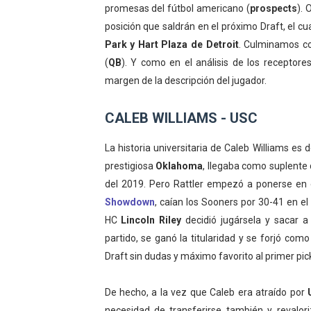
promesas del fútbol americano (
prospects
).
Mundial de Fórmula 1 2026
posición que saldrán en el próximo Draft, el cu
Park y
Hart Plaza de Detroit
. Culminamos co
Copa del Mundo femenina 2
(
QB
). Y como en el análisis de los receptor
Mundial Fórmula E 2026 - V
margen de la descripción del jugador.
Women's Football Alliance
CALEB WILLIAMS - USC
Campeonato de Europa de 
La historia universitaria de Caleb Williams es
prestigiosa
Oklahoma
, llegaba como suplente
del 2019. Pero Rattler empezó a ponerse en
Showdown
, caían los Sooners por 30-41 en el
HC
Lincoln Riley
decidió jugársela y sacar a
partido, se ganó la titularidad y se forjó co
Draft sin dudas y máximo favorito al primer pic
De hecho, a la vez que Caleb era atraído por
necesidad de transferirse también y reval