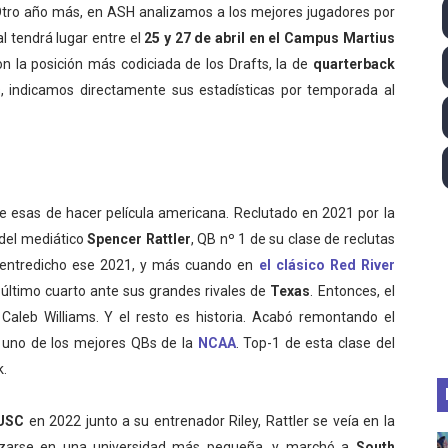
 Otro año más, en ASH analizamos a los mejores jugadores por
 - Lando Norris consigue en Hungría su primera victoria d
al tendrá lugar entre el
25 y 27 de abril en el Campus Martius
n la posición más codiciada de los Drafts, la de
quarterback
026 - Estados Unidos campeón dejando a España a las pue
es, indicamos directamente sus estadísticas por temporada al
ictorias de Ticktum y de Vries en Tokyo, con doble podio pa
 2026 - Minnesota Vixen consigue su ansiado primer título 
pentatlón moderno 2026 (Estambul, Turquía)
 de esas de hacer película americana. Reclutado en 2021 por la
 del mediático
Spencer Rattler
, QB nº 1 de su clase de reclutas
 entredicho ese 2021, y más cuando en
el clásico Red River
 último cuarto ante sus grandes rivales de
Texas
. Entonces, el
 Caleb Williams. Y el resto es historia. Acabó remontando el
mo uno de los mejores QBs de la
NCAA
. Top-1 de esta clase del
k.
USC
en 2022 junto a su entrenador Riley, Rattler se veía en la
orizarse en una universidad más pequeña, y marchó a
South