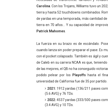
Carolina
. Con los Trojans, Williams tuvo un 20
tierra y hasta 52 touchdowns combinados. Romp
de yardas en una temporada, más cantidad de 
tierra en 70 años... Y su capacidad de improv
Patrick Mahomes
.
La fuerza en su brazo es de escándalo. Pose
cuando lanza sin poder preparar el pase. Es m
con el pocket colapsado. También es ágil y cue
de Caleb en su carrera NCAA es que, teniendo
de las mejores, el QB no ha conseguido victoria
podido pelear por los
Playoffs
hasta el fina
universidad de California fue de 35 por partido.
2021:
1912 yardas (136/211 pases comple
(5.6 AVG) y 76 TDs.
2022:
4537 yardas (333/500 pases comple
(3.4 AVG) y 10 TDs.