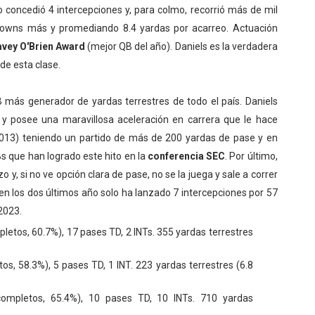
 concedió 4 intercepciones y, para colmo, recorrió más de mil
downs más y promediando 8.4 yardas por acarreo. Actuación
vey O'Brien Award
(mejor QB del año). Daniels es la verdadera
de esta clase.
 más generador de yardas terrestres de todo el país. Daniels
y posee una maravillosa aceleración en carrera que le hace
013) teniendo un partido de más de 200 yardas de pase y en
Bs que han logrado este hito en la
conferencia SEC
. Por último,
y, si no ve opción clara de pase, no se la juega y sale a correr
 en los dos últimos año solo ha lanzado 7 intercepciones por 57
2023.
tos, 60.7%), 17 pases TD, 2 INTs. 355 yardas terrestres
, 58.3%), 5 pases TD, 1 INT. 223 yardas terrestres (6.8
mpletos, 65.4%), 10 pases TD, 10 INTs. 710 yardas