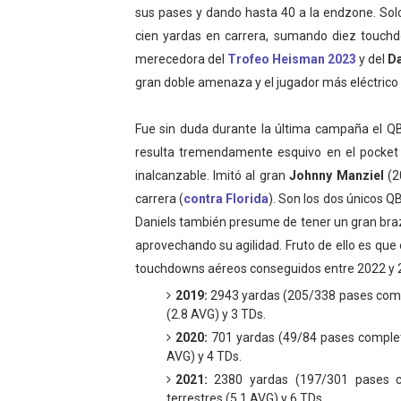
sus pases y dando hasta 40 a la endzone. Solo
cien yardas en carrera, sumando diez touch
merecedora del
Trofeo Heisman 2023
y del
Da
gran doble amenaza y el jugador más eléctrico 
Fue sin duda durante la última campaña el QB
resulta tremendamente esquivo en el pocket 
inalcanzable. Imitó al gran
Johnny Manziel
(2
carrera (
contra Florida
). Son los dos únicos Q
Daniels también presume de tener un gran brazo 
aprovechando su agilidad. Fruto de ello es que
touchdowns aéreos conseguidos entre 2022 y 
2019:
2943 yardas (205/338 pases comple
(2.8 AVG) y 3 TDs.
2020:
701 yardas (49/84 pases completos
AVG) y 4 TDs.
2021:
2380 yardas (197/301 pases co
terrestres (5.1 AVG) y 6 TDs.