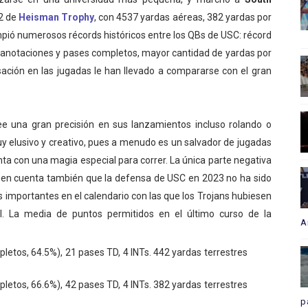
22 de
Heisman Trophy
, con 4537 yardas aéreas, 382 yardas por
ió numerosos récords históricos entre los QBs de USC: récord
anotaciones y pases completos, mayor cantidad de yardas por
isación en las jugadas le han llevado a compararse con el gran
e una gran precisión en sus lanzamientos incluso rolando o
uy elusivo y creativo, pues a menudo es un salvador de jugadas
nta con una magia especial para correr. La única parte negativa
 en cuenta también que la defensa de USC en 2023 no ha sido
s importantes en el calendario con las que los Trojans hubiesen
l. La media de puntos permitidos en el último curso de la
A
tos, 64.5%), 21 pases TD, 4 INTs. 442 yardas terrestres
tos, 66.6%), 42 pases TD, 4 INTs. 382 yardas terrestres
p