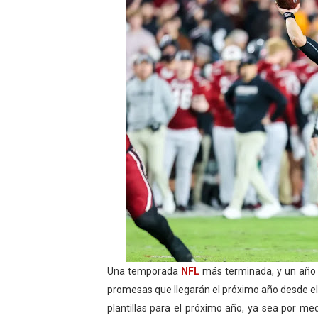
Campeonato de Europa de M
Campeonato de Europa de r
Mundial de lacrosse femen
Máxima celebración en el 
Mundial de esgrima 2026 (H
Raquel Rodriguez es la nue
Athletes Unlimited Softba
Mundial de piragüismo sla
Una temporada
NFL
más terminada, y un añ
AEW - Willow al fin es ca
promesas que llegarán el próximo año desde el
Tour de Francia masculino
plantillas para el próximo año, ya sea por me