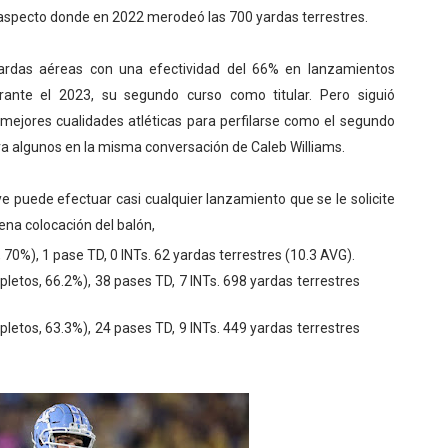
aspecto donde en 2022 merodeó las 700 yardas terrestres.
ardas aéreas con una efectividad del 66% en lanzamientos
ante el 2023, su segundo curso como titular. Pero siguió
mejores cualidades atléticas para perfilarse como el segundo
ara algunos en la misma conversación de Caleb Williams.
puede efectuar casi cualquier lanzamiento que se le solicite
uena colocación del balón,
0%), 1 pase TD, 0 INTs. 62 yardas terrestres (10.3 AVG).
tos, 66.2%), 38 pases TD, 7 INTs. 698 yardas terrestres
tos, 63.3%), 24 pases TD, 9 INTs. 449 yardas terrestres