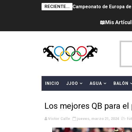
RECIENTE...
Campeonato de Europa de sa
Campeonato de Europa de nat
📖Mis Artícu
Canadá Open 2026
Tour de Francia femenino 
Campeonato de Europa en a
WWE NXT - Myles Borne y Ta
INICIO
JJOO
AGUA
BALÓN
Mundial de MotoGP 2026 -
Canadian Football League 
Los mejores QB para el
EFA y AFLE 2026 - Regular
Víctor Calle
jueves, marzo 21, 2024
fú
Grandes éxitos por fin pa