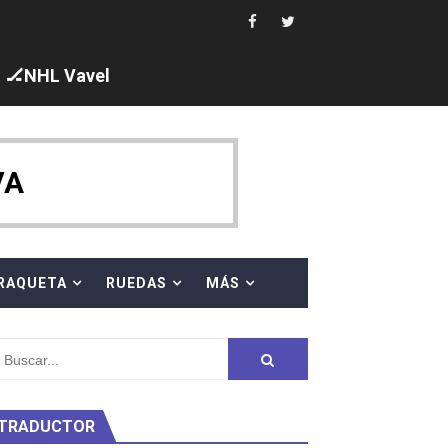
 cuarto oro
edallas, seis para Iris Tió
🏒NHL Vavel
VA
en 10km
ty Project
RAQUETA
RUEDAS
MÁS
TRADUCTOR
am