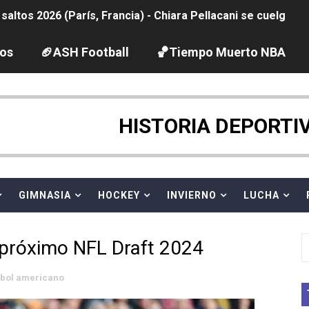
ltos 2026 (París, Francia) - Chiara Pellacani se cuelga su
ación artística 2026 (París, Francia) - España se lleva 8 m
los
🏈ASH Football
🏀Tiempo Muerto NBA
2026 - Etapa 4
HISTORIA DEPORTI
guas abiertas 2026 (París, Francia) - Ángela Martínez 5ª 
vion Heights ponen fin al reinado por parejas de The Vani
GIMNASIA
HOCKEY
INVIERNO
LUCHA
 GP Gran Bretaña
2026 - Week 10
 próximo NFL Draft 2024
 season
tbol americano
ra Chelsea Green, Chad Gable y Baron Corbin en SummerSl