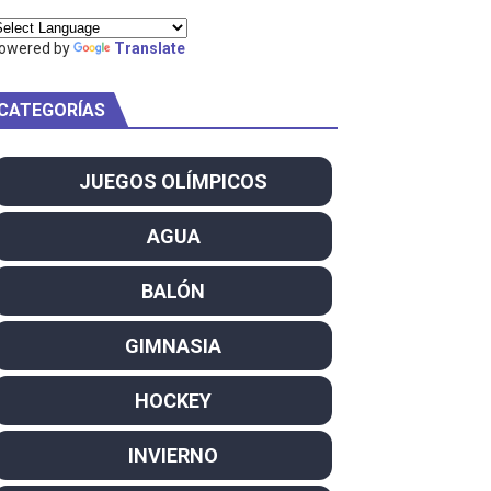
ty Project
owered by
Translate
CATEGORÍAS
am
JUEGOS OLÍMPICOS
ei dominan el Europeo
AGUA
ña se reparten el botín y Caetano Horta y Rodrigo Conde f
BALÓN
son decacampeonas y quinto oro consecutivo
GIMNASIA
onal Champion
HOCKEY
atas
INVIERNO
 WWE