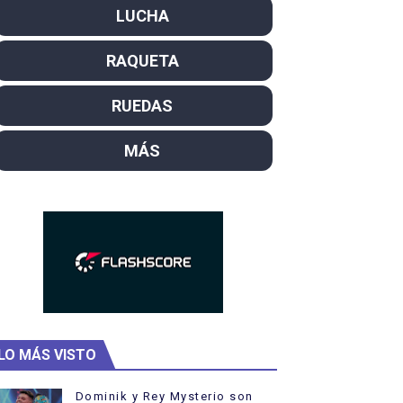
LUCHA
SL
RAQUETA
campeón del mundo. Bronces para David Llorente y Miren La
ntacampeones, los más laureados
RUEDAS
el año como campeón
MÁS
hukanivska nuevos campeones con Carlos Gimeno a las puert
LO MÁS VISTO
Dominik y Rey Mysterio son