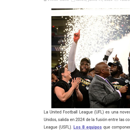
WWE NXT - Myles Borne y Ta
Canadian Football League 
EFA y AFLE 2026 - Regular
Grandes éxitos por fin pa
Campeonato de Europa de M
Campeonato de Europa de r
Mundial de lacrosse femen
Máxima celebración en el 
Mundial de esgrima 2026 (H
La United Football League (UFL) es una nove
Unidos, salida en 2024 de la fusión entre las c
Raquel Rodriguez es la nue
League (USFL).
Los 8 equipos
que componen l