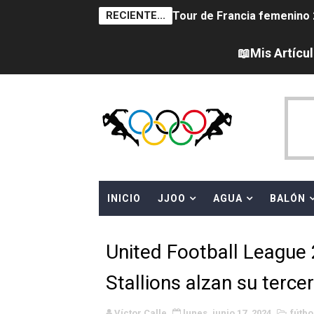
RECIENTE...
Tour de Francia femenino 
Campeonato de Europa en a
📖Mis Artícu
Campeonato de Europa de sa
Women's Pro Baseball Lea
Campeonato de Europa de 
Campeonato de Europa de na
INICIO
JJOO
AGUA
BALÓN
AEW - Adam Page con Brod
Canadá Open 2026
United Football League
Mundial de MotoGP 2026 -
Stallions alzan su terce
Canadian Elite Basketball 
Víctor Calle
lunes, junio 17, 2024
fútbo