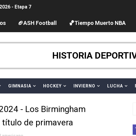
2026 - Etapa 7
guas abiertas 2026 (París, Francia) - Wellbrock y Taddeucc
los
🏈ASH Football
🏀Tiempo Muerto NBA
ltos 2026 (París, Francia) - Bronce para Jorge y Ana Carv
gue 2026
HISTORIA DEPORTI
pentatlón moderno 2026 (Estambul, Turquía)
tación artística 2026 (París, Francia) - España domina junto
GIMNASIA
HOCKEY
INVIERNO
LUCHA
ido desbancan una semana después a The Demand por trío
 2024 - Los Birmingham
 GP Gran Bretaña
r título de primavera
League 2026 - Playoffs
l americano