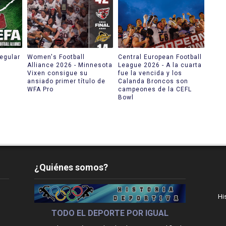
egular
Women's Football
Central European Football
Alliance 2026 - Minnesota
League 2026 - A la cuarta
Vixen consigue su
fue la vencida y los
ansiado primer título de
Calanda Broncos son
WFA Pro
campeones de la CEFL
Bowl
¿Quiénes somos?
Hi
TODO EL DEPORTE POR IGUAL