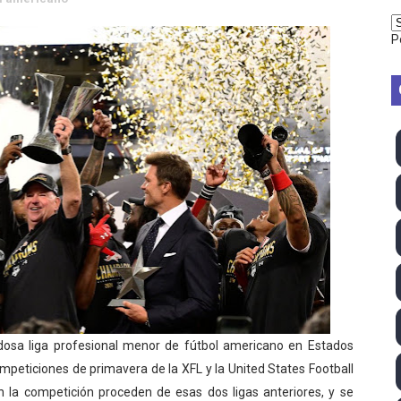
vion Heights ponen fin al reinado por parejas de The Vani
P
2026 - Week 10
 season
ra Chelsea Green, Chad Gable y Baron Corbin en SummerSl
TB 2026 (Monteceneri, Suiza) - Charlie Aldridge y Sina Fr
emo 2026 (Varese, Italia) - Rumanía, Alemania y Gran Breta
ino 2026 (Tokio, Japón) - Estados Unidos invencibles, ya 
último Impact! con Jason Hotch como nuevo TNA Internati
ong Kong) - La delegación italiana arrasa con 4 oros y 4 pl
dosa liga profesional menor de fútbol americano en Estados
ompeticiones de primavera de la XFL y la United States Football
va monarca Intercontinental, su primer título individual en
a competición proceden de esas dos ligas anteriores, y se