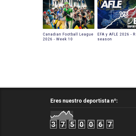
Canadian Football League
EFA y AFLE 2026 - R
2026 - Week 10
season
Eres nuestro deportista nº:
3
7
5
0
0
6
7