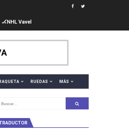
i los protagonistas. Ángela Martínez fue 5ª en 10km
🏒NHL Vavel
ajal en plataforma. 5 orazos para Chiara Pellacani, doblet
VA
 al equipo neutral ruso, llevándose 8 medallas, seis para I
RAQUETA
RUEDAS
MÁS
s en el Grand Slam Mexico
TRADUCTOR