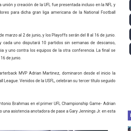
 unión y creación de la UFL fue presentada incluso en la NFL y
ll League 2026 - Las Utah Talons son bicampeonas de la AU
dores para dicha gran liga americana de la National Football
lom 2026 (Oklahoma City, Estados Unidos) - Miquel Travé 
 2026 - Tadej Pogacar entra en el selecto grupo de los pe
marzo al 2 de junio, y los Playoffs serán del 8 al 16 de junio.
 y cada uno disputará 10 partidos sin semanas de descanso,
 - Lando Norris consigue en Hungría su primera victoria d
a y uno contra los equipos de la otra conferencia. La final se
16 de junio.
igh diving 2026 (París, Francia) - Catalin Preda y Nelli C
uarterback MVP Adrian Martinez, dominaron desde el inicio la
 League. Venidos de la USFL, celebran su tercer título seguido
 Antonio Brahmas en el primer UFL Championship Game- Adrian
o una asistencia anotadora de pase a Gary Jennings Jr. en esta