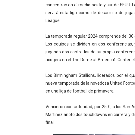
concentran en el medio oeste y sur de EEUU. La
Athletes Unlimited Softba
servirá esta liga como de desarrollo de juga
League.
Mundial de piragüismo sla
Tour de Francia masculino
La temporada regular 2024 comprende del 30 de 
Los equipos se dividen en dos conferencias,
Mundial de Fórmula 1 2026
jugando dos contra los de su propia conferenci
acogerá en el The Dome at America's Center el 
Campeonato de Europa de h
Los Birmingham Stallions, liderados por el q
nueva temporada de la novedosa United Football
en una liga de football de primavera.
Vencieron con autoridad, por 25-0, a los San
Martinez anotó dos touchdowns en carrera y di
final.