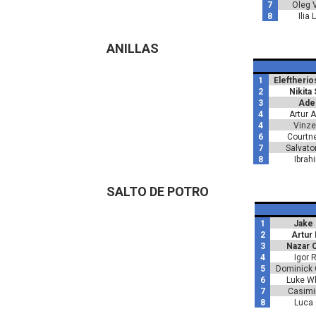
7
Oleg 
8
Ilia
ANILLAS
1
Eleftherio
2
Nikita
3
Ade
4
Artur 
4
Vinze
6
Courtne
7
Salvato
8
Ibrah
SALTO DE POTRO
1
Jake
2
Artur
3
Nazar 
4
Igor 
5
Dominick
6
Luke W
7
Casimi
8
Luca G