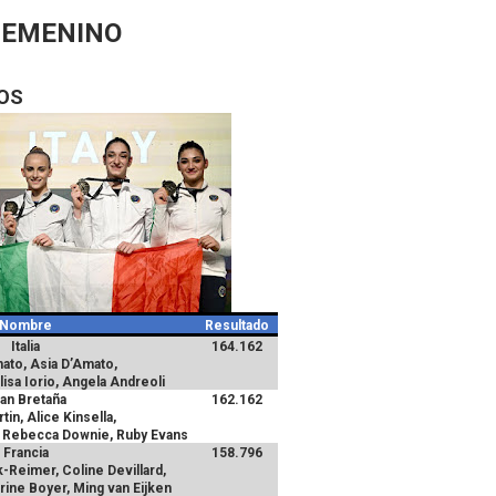
FEMENINO
OS
Nombre
Resultado
Italia
164.162
ato, Asia D’Amato,
lisa Iorio, Angela Andreoli
an Bretaña
162.162
tin, Alice Kinsella,
 Rebecca Downie, Ruby Evans
Francia
158.796
Reimer, Coline Devillard,
rine Boyer, Ming van Eijken