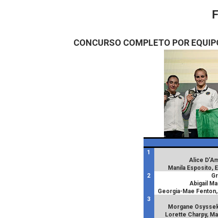
CONCURSO COMPLETO POR EQUIP
1
Alice D’Am
Manila Esposito, E
2
Gr
Abigail Mar
Georgia-Mae Fenton,
3
Morgane Osyssek-
Lorette Charpy, Ma