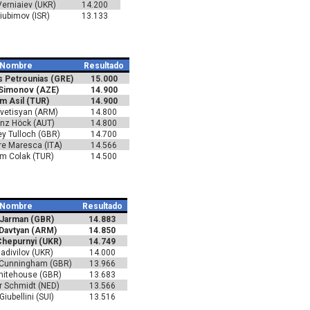
Verniaiev (UKR)
14.200
 Liubimov (ISR)
13.133
Nombre
Resultado
s Petrounias (GRE)
15.000
 Simonov (AZE)
14.900
m Asil (TUR)
14.900
Avetisyan (ARM)
14.800
nz Höck (AUT)
14.800
y Tulloch (GBR)
14.700
re Maresca (ITA)
14.566
im Colak (TUR)
14.500
Nombre
Resultado
 Jarman (GBR)
14.883
 Davtyan (ARM)
14.850
Chepurnyi (UKR)
14.749
Radivilov (UKR)
14.000
 Cunningham (GBR)
13.966
hitehouse (GBR)
13.683
r Schmidt (NED)
13.566
iubellini (SUI)
13.516