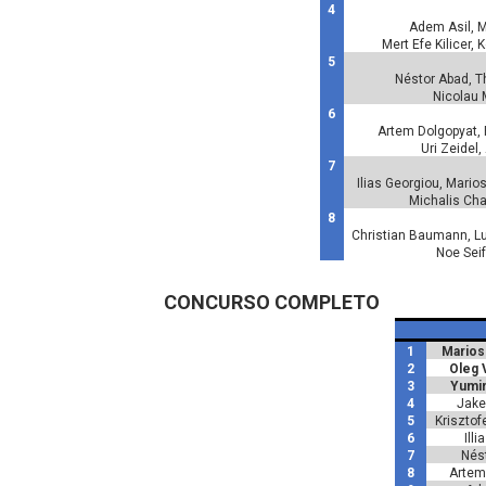
4
Adem Asil, 
Mert Efe Kilicer,
5
Néstor Abad, Th
Nicolau M
6
Artem Dolgopyat, P
Uri Zeidel
7
Ilias Georgiou, Marios
Michalis Cha
8
Christian Baumann, Luc
Noe Seif
CONCURSO COMPLETO
1
Marios
2
Oleg 
3
Yumin
4
Jake
5
Krisztof
6
Ill
7
Nés
8
Artem