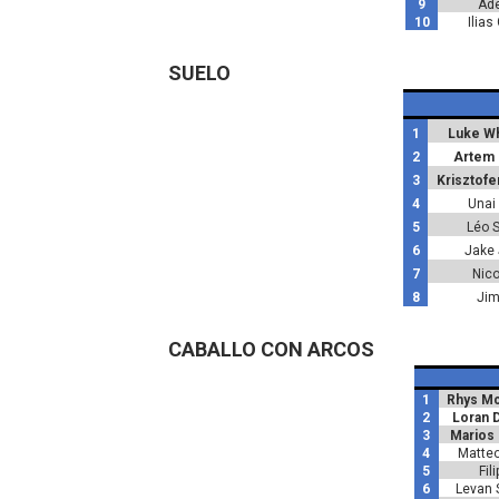
9
Ade
10
Ilias
SUELO
1
Luke Wh
2
Artem 
3
Krisztof
4
Unai 
5
Léo S
6
Jake
7
Nico
8
Jim
CABALLO CON ARCOS
1
Rhys Mc
2
Loran 
3
Marios
4
Matteo 
5
Fil
6
Levan 