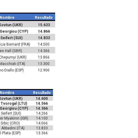
Nombre
Resultado
a Kovtun (UKR)
15.633
 Georgiou (CYP)
14.866
Seifert (SUI)
14.833
Lie Bernard (FRA)
14.500
s Hall (GBR)
14.366
Chepurnyi (UKR)
13.866
Macchiati (ITA)
13.300
no Diallo (ESP)
12.900
Nombre
Resultado
a Kovtun (UKR)
14.600
 Tvorogal (LTU)
14.566
 Georgiou (CYP)
14.366
Seifert (SUI)
14.266
er Myakinin (ISR)
14.100
 Srbic (CRO)
14.066
 Abbadini (ITA)
13.833
l Plata (ESP)
13.366