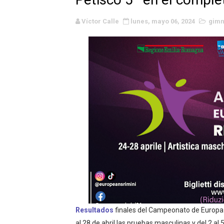
WWE NXT - Myles Borne y Ta
Víctor Calle
lunes, mayo 06, 2024
gimn
Canadian Football League 
EFA y AFLE 2026 - Regular
Grandes éxitos por fin pa
Campeonato de Europa de M
Campeonato de Europa de r
Mundial de lacrosse femen
Máxima celebración en el 
Mundial de esgrima 2026 (H
Resultados
finales del Campeonato de Europa 
Raquel Rodriguez es la nue
al 28 de abril las pruebas masculinas y del 2 al