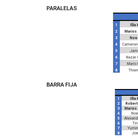
PARALELAS
1
Illi
2
Marios
3
Noe 
4
Cameron-
5
Jame
6
Nazar 
7
Mario 
8
Thier
BARRA FIJA
1
Illi
2
Robert
3
Marios
4
Noe 
5
Alexand
6
Tin
7
Yumin
8
Joe