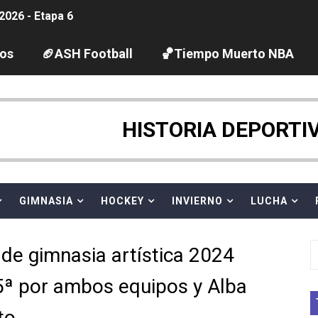
2026 - Etapa 6
gue 2026
los
🏈ASH Football
🏀Tiempo Muerto NBA
guas abiertas 2026 (París, Francia) - Dobletes de Wellbro
pentatlón moderno 2026 (Estambul, Turquía)
HISTORIA DEPORTI
tación artística 2026 (París, Francia) - España domina junto
ido desbancan una semana después a The Demand por trío
GIMNASIA
HOCKEY
INVIERNO
LUCHA
 GP Gran Bretaña
e gimnasia artística 2024
League 2026 - Playoffs
a 5ª por ambos equipos y Alba
igh diving 2026 (París, Francia)
to