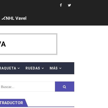
🏒NHL Vavel
ck y Taddeucci. Ángela Martínez 5ª en 10km
VA
 al equipo neutral ruso, llevándose 8 medallas, seis para I
s en el Grand Slam Mexico
RAQUETA
RUEDAS
MÁS
TRADUCTOR