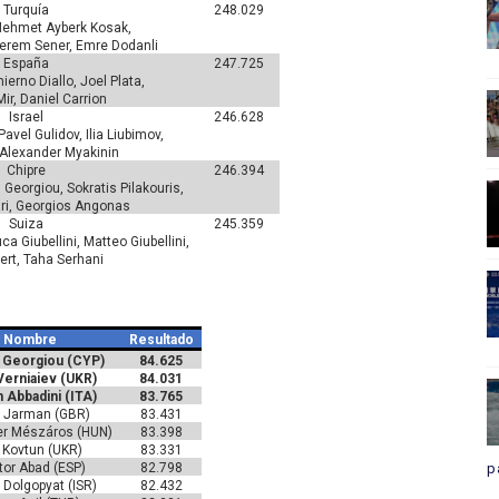
Turquía
248.029
Mehmet Ayberk Kosak,
 Kerem Sener, Emre Dodanli
España
247.725
ierno Diallo, Joel Plata,
ir, Daniel Carrion
Israel
246.628
avel Gulidov, Ilia Liubimov,
, Alexander Myakinin
Chipre
246.394
 Georgiou, Sokratis Pilakouris,
ri, Georgios Angonas
Suiza
245.359
a Giubellini, Matteo Giubellini,
ert, Taha Serhani
Nombre
Resultado
 Georgiou (CYP)
84.625
Verniaiev (UKR)
84.031
 Abbadini (ITA)
83.765
 Jarman (GBR)
83.431
er Mészáros (HUN)
83.398
ia Kovtun (UKR)
83.331
tor Abad (ESP)
82.798
p
 Dolgopyat (ISR)
82.432