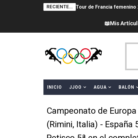
RECIENTE...
Tour de Francia femenino 
Women's Pro Baseball Lea
📖Mis Artícu
Campeonato de Europa en a
Campeonato de Europa de 
Campeonato de Europa de na
AEW - Adam Page con Brod
INICIO
JJOO
AGUA
BALÓN
Canadá Open 2026
Mundial de MotoGP 2026 -
Campeonato de Europa d
Canadian Elite Basketball 
(Rimini, Italia) - Españ
Campeonato de Europa de h
Petisco 5ª en el comple