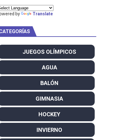
ty Project
owered by
Translate
CATEGORÍAS
am
JUEGOS OLÍMPICOS
ei dominan el Europeo
AGUA
ña se reparten el botín y Caetano Horta y Rodrigo Conde f
BALÓN
son decacampeonas y quinto oro consecutivo
GIMNASIA
onal Champion
HOCKEY
atas
INVIERNO
 WWE