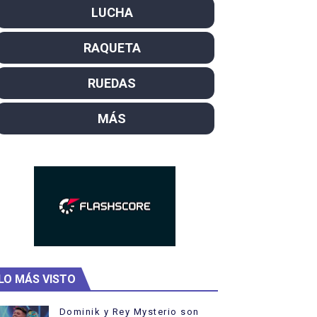
LUCHA
SL
RAQUETA
campeón del mundo. Bronces para David Llorente y Miren La
ntacampeones, los más laureados
RUEDAS
el año como campeón
MÁS
ajal en plataforma. 5 orazos para Chiara Pellacani, doblet
LO MÁS VISTO
Dominik y Rey Mysterio son