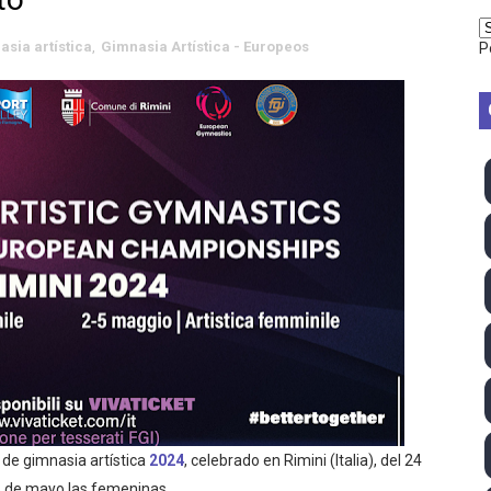
vion Heights ponen fin al reinado por parejas de The Vani
asia artística
,
Gimnasia Artística - Europeos
P
2026 - Week 10
 season
ra Chelsea Green, Chad Gable y Baron Corbin en SummerSl
TB 2026 (Monteceneri, Suiza) - Charlie Aldridge y Sina Fr
emo 2026 (Varese, Italia) - Rumanía, Alemania y Gran Breta
ino 2026 (Tokio, Japón) - Estados Unidos invencibles, ya 
último Impact! con Jason Hotch como nuevo TNA Internati
ong Kong) - La delegación italiana arrasa con 4 oros y 4 pl
de gimnasia artística
2024
, celebrado en
Rimini (Italia), del 24
va monarca Intercontinental, su primer título individual en
 5 de mayo las femeninas.