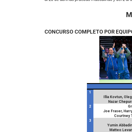
Athletes Unlimited Softba
M
Mundial de piragüismo sla
CONCURSO COMPLETO POR EQUIP
Tour de Francia masculino
Mundial de Fórmula 1 2026
Campeonato de Europa de sa
1
Illia Kovtun, Oleg
Nazar Chepur
2
Gr
Joe Fraser, Harr
Courtney T
3
Yumin Abbadini
Matteo Levant