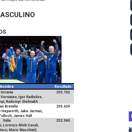
ll League 2026 - Las Utah Talons son bicampeonas de la AU
ASCULINO
lom 2026 (Oklahoma City, Estados Unidos) - Miquel Travé 
OS
 2026 - Tadej Pogacar entra en el selecto grupo de los pe
 - Lando Norris consigue en Hungría su primera victoria d
ltos 2026 (París, Francia) - Bronce para Jorge y Ana Carv
Nombre
Resultado
Ucrania
255.762
 Verniaiev, Igor Radivilov,
nyi, Radomyr Stelmakh
an Bretaña
255.429
y Hepworth, Jake Jarman,
ulloch, James Hall
Italia
252.560
, Lorenzo Minh Casali,
esi, Mario Macchiati)