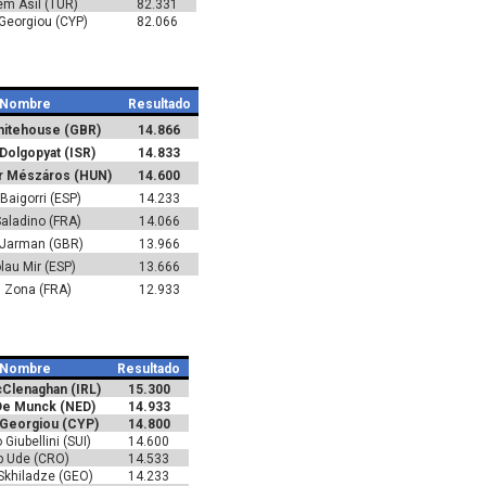
m Asil (TUR)
82.331
 Georgiou (CYP)
82.066
Nombre
Resultado
itehouse (GBR)
14.866
Dolgopyat (ISR)
14.833
er Mészáros (HUN)
14.600
Baigorri (ESP)
14.233
aladino (FRA)
14.066
 Jarman (GBR)
13.966
lau Mir (ESP)
13.666
 Zona (FRA)
12.933
Nombre
Resultado
Clenaghan (IRL)
15.300
De Munck (NED)
14.933
 Georgiou (CYP)
14.800
Giubellini (SUI)
14.600
ip Ude (CRO)
14.533
Skhiladze (GEO)
14.233