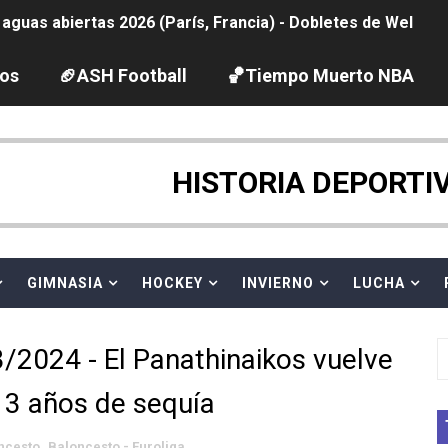
guas abiertas 2026 (París, Francia) - Dobletes de Wellbro
pentatlón moderno 2026 (Estambul, Turquía)
los
🏈ASH Football
🏀Tiempo Muerto NBA
tación artística 2026 (París, Francia) - España domina junto
ido desbancan una semana después a The Demand por trío
HISTORIA DEPORTI
 GP Gran Bretaña
GIMNASIA
HOCKEY
INVIERNO
LUCHA
League 2026 - Playoffs
igh diving 2026 (París, Francia)
/2024 - El Panathinaikos vuelve
vion Heights ponen fin al reinado por parejas de The Vani
 13 años de sequía
2026 - Week 10
ncesto
,
Baloncesto - Euroliga