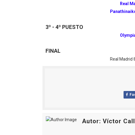
Real M
Panathinai
3º - 4º PUESTO
Olympi
FINAL
Real Madrid 
Fa
Autor: Víctor Cal