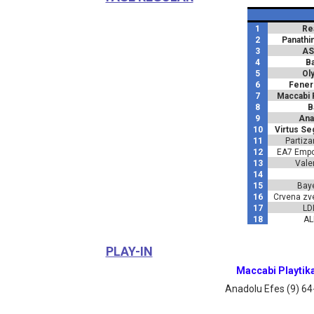
1
Re
2
Panathi
3
AS
4
Ba
5
Ol
6
Fener
7
Maccabi P
8
B
9
Ana
10
Virtus Se
11
Partiza
12
EA7 Empor
13
Vale
14
15
Bay
16
Crvena zv
17
LD
18
AL
PLAY-IN
Maccabi Playtika 
Anadolu Efes (9) 6