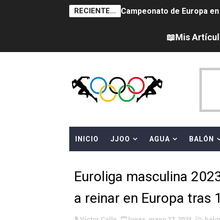
RECIENTE...
Campeonato de Europa en a
Campeonato de Europa de 
📖Mis Artícu
Campeonato de Europa de na
AEW - Adam Page con Brod
Canadá Open 2026
Mundial de MotoGP 2026 -
INICIO
JJOO
AGUA
BALÓN
Canadian Elite Basketball 
Campeonato de Europa de h
Euroliga masculina 2023
WWE NXT - Myles Borne y Ta
a reinar en Europa tras
Canadian Football League 
Víctor Calle
lunes, mayo 27, 2024
balo