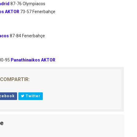
adrid
87-76 Olympiacos
kos AKTOR
73-57 Fenerbahçe
acos
87-84 Fenerbahçe
80-95
Panathinaikos AKTOR
COMPARTIR:
cebook
Twitter
le