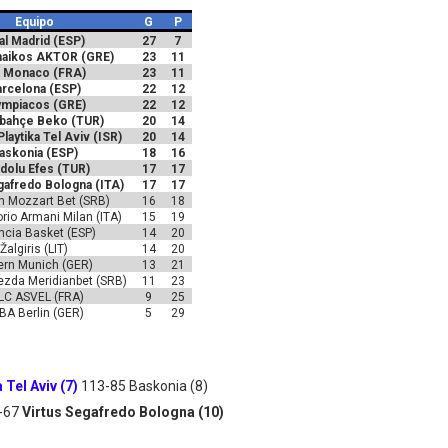
Equipo
G
P
al Madrid (ESP)
27
7
naikos AKTOR (GRE)
23
11
 Monaco (FRA)
23
11
rcelona (ESP)
22
12
ympiacos (GRE)
22
12
bahçe Beko (TUR)
20
14
laytika Tel Aviv (ISR)
20
14
askonia (ESP)
18
16
dolu Efes (TUR)
17
17
gafredo Bologna (ITA)
17
17
n Mozzart Bet (SRB)
16
18
io Armani Milan (ITA)
15
19
ncia Basket (ESP)
14
20
Žalgiris (LIT)
14
20
ern Munich (GER)
13
21
ezda Meridianbet (SRB)
11
23
LC ASVEL (FRA)
9
25
BA Berlin (GER)
5
29
Tel Aviv (7)
113-85 Baskonia (8)
4-67
Virtus Segafredo Bologna (10)