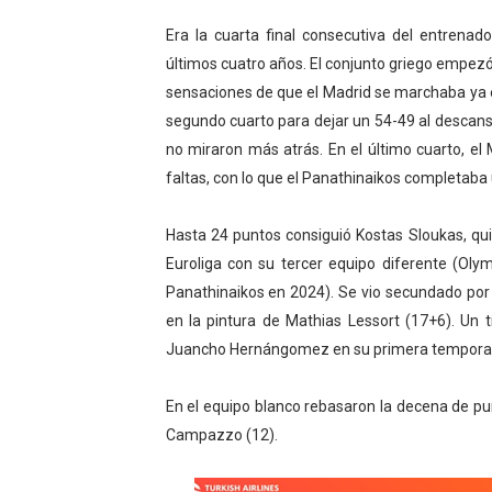
Tour de Francia masculino
Era la cuarta final consecutiva del entrenad
últimos cuatro años. El conjunto griego empezó 
Mundial de Fórmula 1 2026
sensaciones de que el Madrid se marchaba ya e
segundo cuarto para dejar un 54-49 al descans
Campeonato de Europa de sa
no miraron más atrás. En el último cuarto, e
Tour de Francia femenino 
faltas, con lo que el Panathinaikos completaba u
Women's Pro Baseball Lea
Hasta 24 puntos consiguió Kostas Sloukas, qui
Euroliga con su tercer equipo diferente (Ol
Panathinaikos en 2024). Se vio secundado por 
en la pintura de Mathias Lessort (17+6). Un
Juancho Hernángomez en su primera temporada
En el equipo blanco rebasaron la decena de p
Campazzo (12).