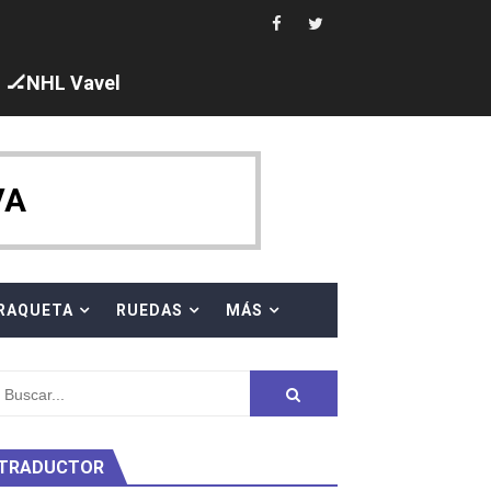
ck y Taddeucci. Ángela Martínez 5ª en 10km
🏒NHL Vavel
 al equipo neutral ruso, llevándose 8 medallas, seis para I
s en el Grand Slam Mexico
VA
RAQUETA
RUEDAS
MÁS
ty Project
TRADUCTOR