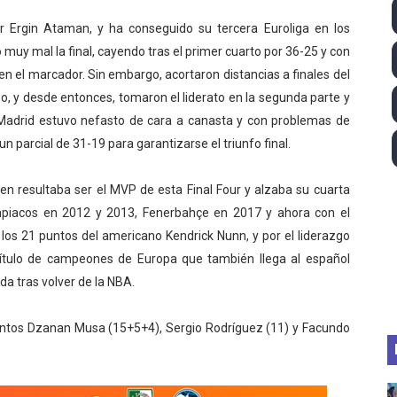
 2026 - Tadej Pogacar entra en el selecto grupo de los pe
or Ergin Ataman, y ha conseguido su tercera Euroliga en los
muy mal la final, cayendo tras el primer cuarto por 36-25 y con
 - Lando Norris consigue en Hungría su primera victoria d
n el marcador. Sin embargo, acortaron distancias a finales del
o, y desde entonces, tomaron el liderato en la segunda parte y
ltos 2026 (París, Francia) - Bronce para Jorge y Ana Carv
l Madrid estuvo nefasto de cara a canasta y con problemas de
2026 - Etapa 6
n parcial de 31-19 para garantizarse el triunfo final.
gue 2026
en resultaba ser el MVP de esta Final Four y alzaba su cuarta
ympiacos en 2012 y 2013, Fenerbahçe en 2017 y ahora con el
los 21 puntos del americano Kendrick Nunn, y por el liderazgo
 título de campeones de Europa que también llega al español
 tras volver de la NBA.
untos Dzanan Musa (15+5+4), Sergio Rodríguez (11) y Facundo