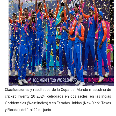
Athletes Unlimited Softball League 2026 - Las Utah Ta
Mundial de piragüismo slalom 2026 (Oklahoma City, Es
Tour de Francia masculino 2026 - Tadej Pogacar entra 
Mundial de Fórmula 1 2026 - Lando Norris consigue en 
Campeonato de Europa de high diving 2026 (París, Fran
Clasificaciones y resultados de la Copa del Mundo masculina de
cricket Twenty 20 2024, celebrada en dos sedes, en las Indias
Occidentales (West Indies) y en Estados Unidos (New York, Texas
y Florida), del 1 al 29 de junio.