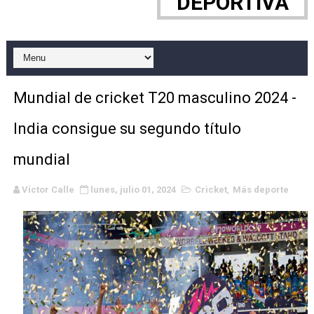
DEPORTIVA
WWE NXT - Myles Borne y Tavion Heights ponen fin al r
Canadian Football League 2026 - Week 10
EFA y AFLE 2026 - Regular season
Mundial de cricket T20 masculino 2024 -
Grandes éxitos por fin para Chelsea Green, Chad Gabl
India consigue su segundo título
Campeonato de Europa de MTB 2026 (Monteceneri, Suiza)
mundial
Campeonato de Europa de remo 2026 (Varese, Italia) - 
Víctor Calle
lunes, julio 01, 2024
Cricket
,
Más deporte
Mundial de lacrosse femenino 2026 (Tokio, Japón) - Es
Máxima celebración en el último Impact! con Jason Ho
Mundial de esgrima 2026 (Hong Kong) - La delegación ita
Raquel Rodriguez es la nueva monarca Intercontinental,