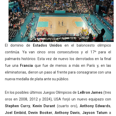
Athletes Unlimited Softball League 2026 - Las Utah Ta
Mundial de piragüismo slalom 2026 (Oklahoma City, Es
Tour de Francia masculino 2026 - Tadej Pogacar entra 
Mundial de Fórmula 1 2026 - Lando Norris consigue en 
El dominio de
Estados Unidos
en el baloncesto olímpico
continúa. Ya van cinco oros consecutivos y el 17º para el
Campeonato de Europa de high diving 2026 (París, Fran
palmarés histórico. Esta vez de nuevo los derrotados en la final
fue una
Francia
que fue de menos a más en París y, en las
eliminatorias, dieron un paso al frente para consagrarse con una
nueva medalla de plata ante su público.
En los posibles últimos Juegos Olímpicos de
LeBron James
(tres
oros en 2008, 2012 y 2024), USA forjó un nuevo equipazo con
Stephen Curry
,
Kevin Durant
(cuarto oro),
Anthony Edwards
,
Joel Embiid
,
Devin Booker
,
Anthony Davis
,
Jayson Tatum
a