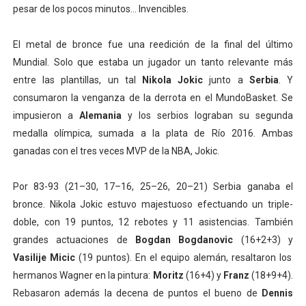
pesar de los pocos minutos... Invencibles.
El metal de bronce fue una reedición de la final del último
Mundial. Solo que estaba un jugador un tanto relevante más
entre las plantillas, un tal
Nikola Jokic
junto a
Serbia
. Y
consumaron la venganza de la derrota en el MundoBasket. Se
impusieron a
Alemania
y los serbios lograban su segunda
medalla olímpica, sumada a la plata de Río 2016. Ambas
ganadas con el tres veces MVP de la NBA, Jokic.
Por 83-93 (21–30, 17–16, 25–26, 20–21) Serbia ganaba el
bronce. Nikola Jokic estuvo majestuoso efectuando un triple-
doble, con 19 puntos, 12 rebotes y 11 asistencias. También
grandes actuaciones de
Bogdan Bogdanovic
(16+2+3) y
Vasilije Micic
(19 puntos). En el equipo alemán, resaltaron los
hermanos Wagner en la pintura:
Moritz
(16+4) y
Franz
(18+9+4).
Rebasaron además la decena de puntos el bueno de
Dennis