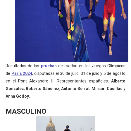
Mundial de Fórmula 1 2026 - Lando Norris consigue en 
Copa del Mundo femenina 2026 - Estados Unidos campe
Campeonato de Europa de saltos 2026 (París, Francia) 
Campeonato de Europa de natación artística 2026 (París,
AEW - Adam Page con Brodido desbancan una semana d
Resultados de las
pruebas
de triatlón en los Juegos Olímpicos
de
París 2024
, disputadas el 30 de julio, 31 de julio y 5 de agosto
en el Pont Alexandre III. Representantes españoles:
Alberto
González
,
Roberto Sánchez
,
Antonio Serrat
,
Miriam Casillas
y
Anna Godoy
.
MASCULINO