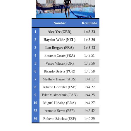
Nombre
Resultado
1
Alex Yee (GBR)
1:43:33
2
Hayden Wilde (NZL)
1:43:39
3
Leo Bergere (FRA)
1:43:43
4
Pierre le Corre (FRA)
1:43:51
5
Vasco Vilaca (POR)
1:43:56
6
Ricardo Batista (POR)
1:43:58
7
Matthew Hauser (AUS)
1:44:17
8
Alberto González (ESP)
1:44:22
9
Tyler Mislawchuk (CAN)
1:44:25
10
Miguel Hidalgo (BRA)
1:44:27
32
Antonio Serrat (ESP)
1:48:42
36
Roberto Sánchez (ESP)
1:49:29