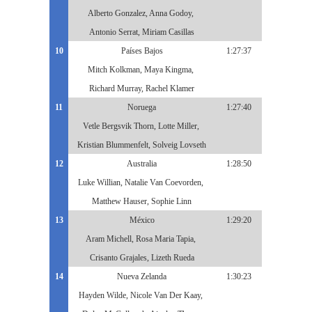
Alberto Gonzalez, Anna Godoy,
Antonio Serrat, Miriam Casillas
10
Países Bajos
1:27:37
Mitch Kolkman, Maya Kingma,
Richard Murray, Rachel Klamer
11
Noruega
1:27:40
Vetle Bergsvik Thorn, Lotte Miller,
Kristian Blummenfelt, Solveig Lovseth
12
Australia
1:28:50
Luke Willian, Natalie Van Coevorden,
Matthew Hauser, Sophie Linn
13
México
1:29:20
Aram Michell, Rosa Maria Tapia,
Crisanto Grajales, Lizeth Rueda
14
Nueva Zelanda
1:30:23
Hayden Wilde, Nicole Van Der Kaay,