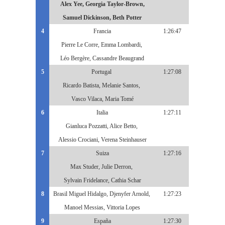
Alex Yee, Georgia Taylor-Brown,
Samuel Dickinson, Beth Potter
4
Francia
1:26:47
Pierre Le Corre, Emma Lombardi,
Léo Bergère, Cassandre Beaugrand
5
Portugal
1:27:08
Ricardo Batista, Melanie Santos,
Vasco Vilaca, Maria Tomé
6
Italia
1:27:11
Gianluca Pozzatti, Alice Betto,
Alessio Crociani, Verena Steinhauser
7
Suiza
1:27:16
Max Studer, Julie Derron,
Sylvain Fridelance, Cathia Schar
8
Brasil Miguel Hidalgo, Djenyfer Arnold,
1:27:23
Manoel Messias, Vittoria Lopes
9
España
1:27:30