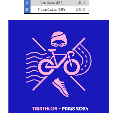
17
Anna Godoy (ESP)
1:58:13
33
Miriam Casillas (ESP)
2:01:46