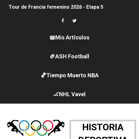
Tour de Francia femenino 2026 - Etapa 5
Women's Pro Baseball League 2026
Campeonato de Europa en aguas abiertas 2026 (París, F
📖Mis Artículos
Campeonato de Europa de pentatlón moderno 2026 (Est
🏈ASH Football
WWE NXT - Myles Borne y Tavion Heights ponen fin al r
🏀Tiempo Muerto NBA
Canadá Open 2026
Mundial de MotoGP 2026 - GP Gran Bretaña
🏒NHL Vavel
Canadian Elite Basketball League
Canadian Football League 2026 - Week 10
HISTORIA
EFA y AFLE 2026 - Regular season