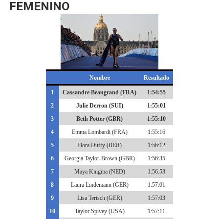
FEMENINO
Nombre
Resultado
1
Cassandre Beaugrand (FRA)
1:54:55
2
Julie Derron (SUI)
1:55:01
3
Beth Potter (GBR)
1:55:10
4
Emma Lombardi (FRA)
1:55:16
5
Flora Duffy (BER)
1:56:12
6
Georgia Taylor-Brown (GBR)
1:56:35
7
Maya Kingma (NED)
1:56:53
8
Laura Lindemann (GER)
1:57:01
9
Lisa Tertsch (GER)
1:57:03
10
Taylor Spivey (USA)
1:57:11