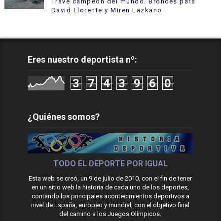
Travé campeón del mundo. Bronces para
David Llorente y Miren Lazkano
Eres nuestro deportista nº:
3
7
4
3
9
6
0
¿Quiénes somos?
TODO EL DEPORTE POR IGUAL
Esta web se creó, un 9 de julio de 2010, con el fin de tener
en un sitio web la historia de cada uno de los deportes,
contando los principales acontecimientos deportivos a
nivel de España, europeo y mundial, con el objetivo final
del camino a los Juegos Olímpicos.