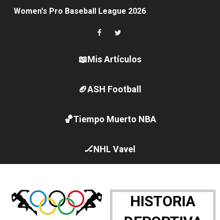
Women's Pro Baseball League 2026
Campeonato de Europa en aguas abiertas 2026 (París, F
Campeonato de Europa de pentatlón moderno 2026 (Est
📖Mis Artículos
Campeonato de Europa de natación artística 2026 (París,
🏈ASH Football
AEW - Adam Page con Brodido desbancan una semana d
🏀Tiempo Muerto NBA
Canadá Open 2026
Mundial de MotoGP 2026 - GP Gran Bretaña
🏒NHL Vavel
Canadian Elite Basketball League 2026 - Playoffs
Campeonato de Europa de high diving 2026 (París, Fran
HISTORIA
WWE NXT - Myles Borne y Tavion Heights ponen fin al r