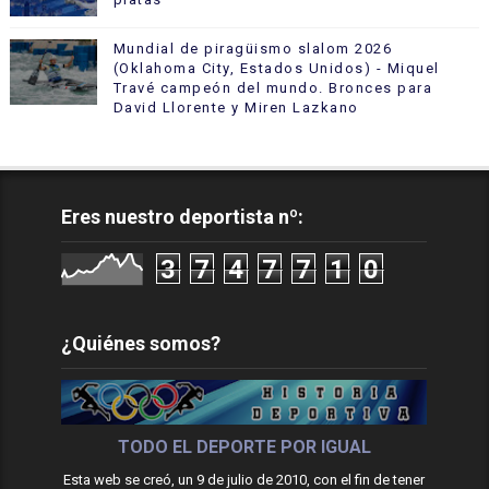
Mundial de piragüismo slalom 2026
(Oklahoma City, Estados Unidos) - Miquel
Travé campeón del mundo. Bronces para
David Llorente y Miren Lazkano
Eres nuestro deportista nº:
3
7
4
7
7
1
0
¿Quiénes somos?
TODO EL DEPORTE POR IGUAL
Esta web se creó, un 9 de julio de 2010, con el fin de tener