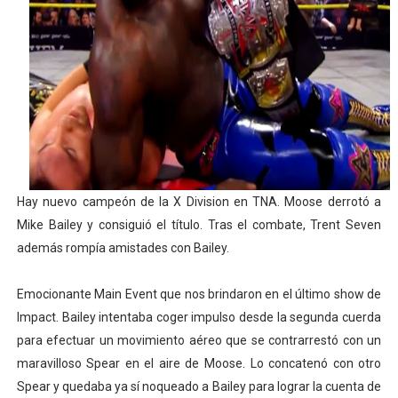
Mundial de piragüismo slalom 2026 (Oklahoma City, Es
Tour de Francia masculino 2026 - Tadej Pogacar entra 
Mundial de Fórmula 1 2026 - Lando Norris consigue en 
Campeonato de Europa de saltos 2026 (París, Francia) 
Tour de Francia femenino 2026 - Etapa 6
Hay nuevo campeón de la X Division en TNA. Moose derrotó a
Mike Bailey y consiguió el título. Tras el combate, Trent Seven
además rompía amistades con Bailey.
Emocionante Main Event que nos brindaron en el último show de
Impact. Bailey intentaba coger impulso desde la segunda cuerda
para efectuar un movimiento aéreo que se contrarrestó con un
maravilloso Spear en el aire de Moose. Lo concatenó con otro
Spear y quedaba ya sí noqueado a Bailey para lograr la cuenta de