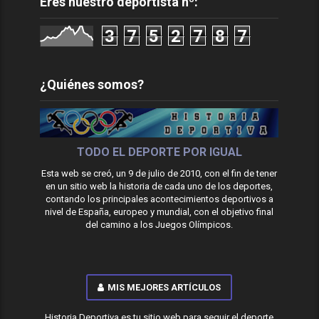
Eres nuestro deportista nº:
3
7
5
2
7
8
7
¿Quiénes somos?
TODO EL DEPORTE POR IGUAL
Esta web se creó, un 9 de julio de 2010, con el fin de tener
en un sitio web la historia de cada uno de los deportes,
contando los principales acontecimientos deportivos a
nivel de España, europeo y mundial, con el objetivo final
del camino a los Juegos Olímpicos.
MIS MEJORES ARTÍCULOS
Historia Deportiva es tu sitio web para seguir el deporte