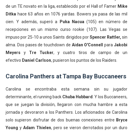
de un TE novato en la liga, establecido por el Hall of Famer
Mike
Ditka
hace 63 años en 1076 yardas. Bowers ya pasa de las mil
cien. Y además, superó a
Puka Nacua
(105) en número de
recepciones en un mismo curso rookie (107). Las Vegas se
impuso por 25-10 a unos Saints dirigidos por
Spencer Rattler,
sin
alma. Dos pases de touchdown de
Aidan O'Connell
para
Jakobi
Meyers
y
Tre Tucker
, y cuatro tiros de campo de un
efectivo
Daniel Carlson
, pusieron los puntos de los Raiders.
Carolina Panthers at Tampa Bay Buccaneers
Carolina se encontraba esta semana sin su jugador
determinante, el running back
Chuba Hubbard
. Y los Buccaneers,
que se juegan la división, llegaron con mucha hambre a esta
jornada y devoraron a los Panthers. Los aficionados de Carolina
solo supieron disfrutar de dos buenas conexiones entre
Bryce
Young
y
Adam Thielen
, pero se vieron derrotados por un duro