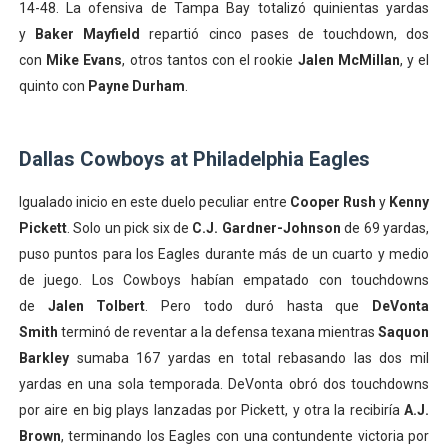
14-48. La ofensiva de Tampa Bay totalizó quinientas yardas
y
Baker Mayfield
repartió cinco pases de touchdown, dos
con
Mike Evans
, otros tantos con el rookie
Jalen McMillan
, y el
quinto con
Payne Durham
.
Dallas Cowboys at Philadelphia Eagles
Igualado inicio en este duelo peculiar entre
Cooper Rush
y
Kenny
Pickett
. Solo un pick six de
C.J. Gardner-Johnson
de 69 yardas,
puso puntos para los Eagles durante más de un cuarto y medio
de juego. Los Cowboys habían empatado con touchdowns
de
Jalen Tolbert
. Pero todo duró hasta que
DeVonta
Smith
terminó de reventar a la defensa texana mientras
Saquon
Barkley
sumaba 167 yardas en total rebasando las dos mil
yardas en una sola temporada. DeVonta obró dos touchdowns
por aire en big plays lanzadas por Pickett, y otra la recibiría
A.J.
Brown
, terminando los Eagles con una contundente victoria por