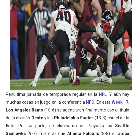
Athletes Unlimited Softball League 2026 - Las Utah Ta
Mundial de piragüismo slalom 2026 (Oklahoma City, Es
Tour de Francia masculino 2026 - Tadej Pogacar entra 
Mundial de Fórmula 1 2026 - Lando Norris consigue en 
Campeonato de Europa de high diving 2026 (París, Fran
Penúltima jornada de temporada regular en la
NFL
. Y aún hay
muchas cosas en juego en la conferencia
NFC
. En esta
Week 17
,
Los Angeles Rams
(10-6) se agenciaron finalmente con el título
de la división
Oeste
y los
Philadelphia Eagles
(13-3) con el de la
Este
. Por su parte, se eliminaron de Playoffs los
Seattle
Seahawks
(9-7), mientras que
Atlanta Falcons
(8-8) y
Tampa