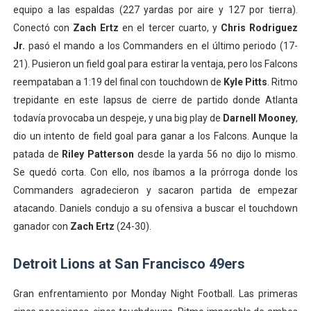
equipo a las espaldas (227 yardas por aire y 127 por tierra).
Conectó con
Zach Ertz
en el tercer cuarto, y
Chris Rodriguez
Jr.
pasó el mando a los Commanders en el último periodo (17-
21). Pusieron un field goal para estirar la ventaja, pero los Falcons
reempataban a 1:19 del final con touchdown de
Kyle Pitts
. Ritmo
trepidante en este lapsus de cierre de partido donde Atlanta
todavía provocaba un despeje, y una big play de
Darnell Mooney
,
dio un intento de field goal para ganar a los Falcons. Aunque la
patada de
Riley Patterson
desde la yarda 56 no dijo lo mismo.
Se quedó corta. Con ello, nos íbamos a la prórroga donde los
Commanders agradecieron y sacaron partida de empezar
atacando. Daniels condujo a su ofensiva a buscar el touchdown
ganador con
Zach Ertz
(24-30).
Detroit Lions at San Francisco 49ers
Gran enfrentamiento por Monday Night Football. Las primeras