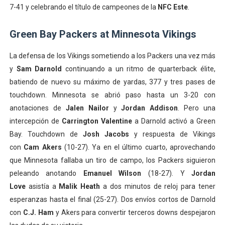
7-41 y celebrando el título de campeones de la
NFC Este
.
Green Bay Packers at Minnesota Vikings
La defensa de los Vikings sometiendo a los Packers una vez más
y
Sam Darnold
continuando a un ritmo de quarterback élite,
batiendo de nuevo su máximo de yardas, 377 y tres pases de
touchdown. Minnesota se abrió paso hasta un 3-20 con
anotaciones de
Jalen Nailor
y
Jordan Addison
. Pero una
intercepción de
Carrington Valentine
a Darnold activó a Green
Bay. Touchdown de
Josh Jacobs
y respuesta de Vikings
con
Cam Akers
(10-27). Ya en el último cuarto, aprovechando
que Minnesota fallaba un tiro de campo, los Packers siguieron
peleando anotando
Emanuel Wilson
(18-27). Y
Jordan
Love
asistía a
Malik Heath
a dos minutos de reloj para tener
esperanzas hasta el final (25-27). Dos envíos cortos de Darnold
con
C.J. Ham
y Akers para convertir terceros downs despejaron