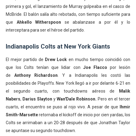
primera y gol, el lanzamiento de Murray golpeaba en el casco de
McBride. El balón salía alto rebotado, con tiempo suficiente para
que
Ahkello Witherspoon
se abalanzase a por él y lo
interceptara para ser el héroe del partido.
Indianapolis Colts at New York Giants
El mejor partido de
Drew Lock
en mucho tiempo coincidió con
que los Colts tenían que lidiar con
Joe Flacco
por lesión
de
Anthony Richardson
. Y a Indianapolis les costó las
posibilidades de Playoffs. New York llegó a ir por delante 6-21 en
el segundo cuarto, con touchdowns aéreos de
Malik
Nabers
,
Darius Slayton
y
Wan'Dale Robinson.
Pero en el tercer
cuarto, el encuentro se puso al rojo vivo. A pesar de que
Ihmir
Smith-Marsette
retornaba el kickoff de inicio por cien yardas, los
Colts se arrimaban a un 20-28 después de que Jonathan Taylor
se apuntase su segundo touchdown.