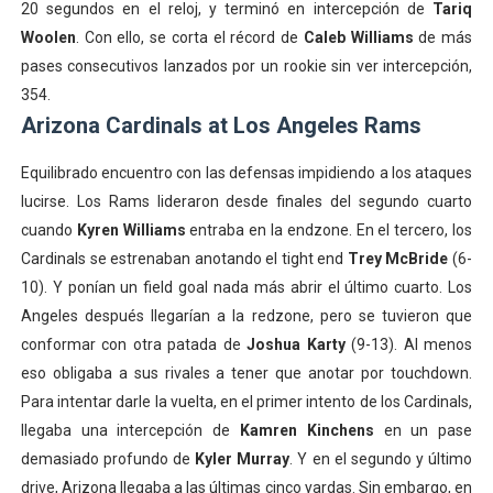
20 segundos en el reloj, y terminó en intercepción de
Tariq
Woolen
. Con ello, se corta el récord de
Caleb Williams
de más
pases consecutivos lanzados por un rookie sin ver intercepción,
354.
Arizona Cardinals at Los Angeles Rams
Equilibrado encuentro con las defensas impidiendo a los ataques
lucirse. Los Rams lideraron desde finales del segundo cuarto
cuando
Kyren Williams
entraba en la endzone. En el tercero, los
Cardinals se estrenaban anotando el tight end
Trey McBride
(6-
10). Y ponían un field goal nada más abrir el último cuarto. Los
Angeles después llegarían a la redzone, pero se tuvieron que
conformar con otra patada de
Joshua Karty
(9-13). Al menos
eso obligaba a sus rivales a tener que anotar por touchdown.
Para intentar darle la vuelta, en el primer intento de los Cardinals,
llegaba una intercepción de
Kamren Kinchens
en un pase
demasiado profundo de
Kyler Murray
. Y en el segundo y último
drive, Arizona llegaba a las últimas cinco yardas. Sin embargo, en