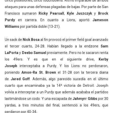
cinco posesiones, cinco touchdowns. Ritmo imparable de ambos
ataques para unas defensas plagadas de bajas. Por parte de San
Francisco sumaron
Ricky Pearsall
,
Kyle Juszczyk
y
Brock
Purdy
en carrera. En cuanto a Lions, aportó
Jameson
Williams
por partida doble (13-21).
Un sack de
Nick Bosa
al fin provocó el primer field goal avanzado
el tercer cuarto, 24-28. Habían llegado a la endzone
Sam
LaPorta
y
Deebo Samuel
previamente. Pero no le sacaron renta
los 49ers. Y es que en el siguiente drive,
Kerby
Joseph
interceptaba a Purdy. Y los Lions no perdonaron,
poniendo
Amon-Ra St. Brown
el 31-28 con la tercera diana
de
Jared Goff
. Además, algo parecido sucedía en el último
cuarto que encaminaba ya la 14ª victoria de Detroit. Joseph
volvía a interceptar a un Purdy que además acababa el partidoo
lastimándose un codo. Y una escapada de
Jahmyrr Gibbs
por 30
yardas, a tres minutos del final, sentenció a los 49ers, que
perdieron por 40-34.