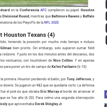
altos 2026 (París, Francia) - Medalla de bronce para Jorge
ldcard
en la
Conferencia
AFC
cumplieron su papel.
Houston
la
Divisional Round
, mientras que
Baltimore Ravens
y
Buffalo
tación artística 2026 (París, Francia) - España domina junto
minatoria de los Playoffs de la
NFL 2025
.
ido desbancan una semana después a The Demand por trío
at Houston Texans (4)
2026 - Etapa 5
tido, teniendo la posesión por mucho más tiempo e incluso
 Gilman
bien pronto. Sin embargo, solo supieron sumar field
gue 2026
la redzone. Y justo en los dos minutos antes del descanso, dos
 a los vestuarios, con touchdown de
Nico Collins
. Y en apenas
se para poner un tiro de campo de
Ka'imi Fairbairn
(6-10).
 la primera. Houston perdiendo el balón, por
Tony Jefferson
, y
s downs. Se jugaron un 4&2 que se quedaría corto. La defensa
 fue el pick six que obraba
Eric Murray
al borde de arrancar el
que se fue alto (6-20). Para colmo una segunda intercepción
issly
que aprovechaba
Derek Stingley Jr
.