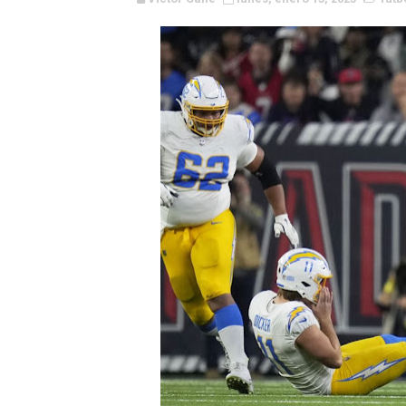
Campeonato de Europa de r
Mundial de lacrosse femen
Máxima celebración en el 
Mundial de esgrima 2026 (H
Raquel Rodriguez es la nue
Athletes Unlimited Softba
Mundial de piragüismo sla
Tour de Francia masculino
Mundial de Fórmula 1 2026
Copa del Mundo femenina 2