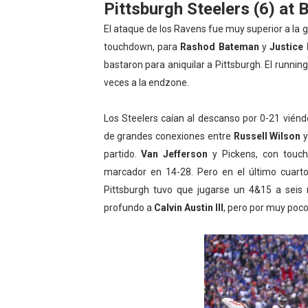
Pittsburgh Steelers (6) at 
El ataque de los Ravens fue muy superior a la 
touchdown, para
Rashod Bateman
y
Justice 
bastaron para aniquilar a Pittsburgh. El runni
veces a la endzone.
Los Steelers caían al descanso por 0-21 vién
de grandes conexiones entre
Russell Wilson
partido.
Van Jefferson
y Pickens, con touc
marcador en 14-28. Pero en el último cuarto
Pittsburgh tuvo que jugarse un 4&15 a seis m
profundo a
Calvin Austin III
, pero por muy poco