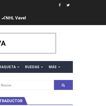
ck y Taddeucci. Ángela Martínez 5ª en 10km
🏒NHL Vavel
ty Project
VA
RAQUETA
RUEDAS
MÁS
am
TRADUCTOR
ei dominan el Europeo