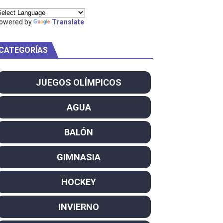
ña se reparten el botín y Caetano Horta y Rodrigo Conde f
owered by
Translate
son decacampeonas y quinto oro consecutivo
CATEGORÍAS
onal Champion
JUEGOS OLÍMPICOS
atas
 WWE
AGUA
SL
BALÓN
campeón del mundo. Bronces para David Llorente y Miren La
GIMNASIA
ntacampeones, los más laureados
HOCKEY
el año como campeón
INVIERNO
rtas