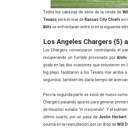
Campeonato de Europa de s
Todos los cabezas de serie de la ronda de
Wi
Texans
será el rival de
Kansas City Chiefs
en 
Campeonato de Europa de na
Bills
se enfrentarán entre sí en la siguiente eli
AEW - Adam Page con Brod
Los Angeles Chargers (5) 
Tour de Francia femenino 
Los Chargers comenzaron controlando el par
recuperando un fumble provocado por
Alohi
Women's Pro Baseball Lea
goals en las dos ocasiones que estuvieron en 
big plays facilitaron a los Texans irse arriba
segundos, también les daría tiempo de acercar
Pero la segunda parte se inició de nuevo como
Chargers pasando apuros para generar primero
de Houston estaba "in crescendo". Y el culmen
último cuarto, por un pase de
Justin Herbert
ocurría en la reanudación, por un drop de
Will D