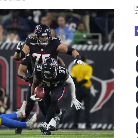
emo 2026 (Varese, Italia) - Rumanía, Alemania y Gran Breta
P
ino 2026 (Tokio, Japón) - Estados Unidos invencibles, ya 
último Impact! con Jason Hotch como nuevo TNA Internati
ong Kong) - La delegación italiana arrasa con 4 oros y 4 pl
va monarca Intercontinental, su primer título individual en
ll League 2026 - Las Utah Talons son bicampeonas de la AU
lom 2026 (Oklahoma City, Estados Unidos) - Miquel Travé 
 2026 - Tadej Pogacar entra en el selecto grupo de los pe
 - Lando Norris consigue en Hungría su primera victoria d
026 - Estados Unidos campeón dejando a España a las pue