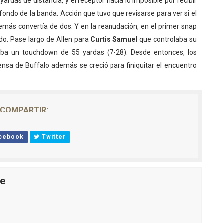
yardas de distancia, y el receptor hacía lo imposible por recibir
fondo de la banda. Acción que tuvo que revisarse para ver si el
emás convertía de dos. Y en la reanudación, en el primer snap
tido. Pase largo de Allen para
Curtis Samuel
que controlaba su
raba un touchdown de 55 yardas (7-28). Desde entonces, los
nsa de Buffalo además se creció para finiquitar el encuentro
COMPARTIR:
cebook
Twitter
le