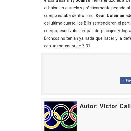
encontraba a
Ty Johnson
en la endzone, a 24 
el balón en el suelo y prácticamente pegado al 
cuerpo estaba dentro o no.
Keon Coleman
ad
del último cuarto, los Bills sentenciaron el par
cuerpo, esquivaba un par de placajes y log
Broncos no tenían ya nada que hacer y la defe
con un marcador de 7-31.
Fa
Autor: Víctor Cal