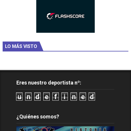
LO MÁS VISTO
Eres nuestro deportista nº:
u
n
d
e
f
i
n
e
d
¿Quiénes somos?