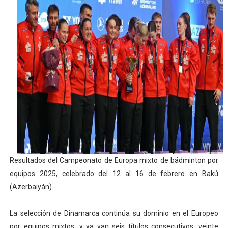
Athletes Unlimited Softball League 2026 - Las Utah Ta
Mundial de piragüismo slalom 2026 (Oklahoma City, Es
Tour de Francia masculino 2026 - Tadej Pogacar entra 
Mundial de Fórmula 1 2026 - Lando Norris consigue en 
Campeonato de Europa de high diving 2026 (París, Fran
Resultados del Campeonato de Europa mixto de bádminton por
equipos 2025, celebrado del 12 al 16 de febrero en Bakú
(Azerbaiyán).
La selección de Dinamarca continúa su dominio en el Europeo
por equipos mixtos, y ya van seis títulos consecutivos, veinte