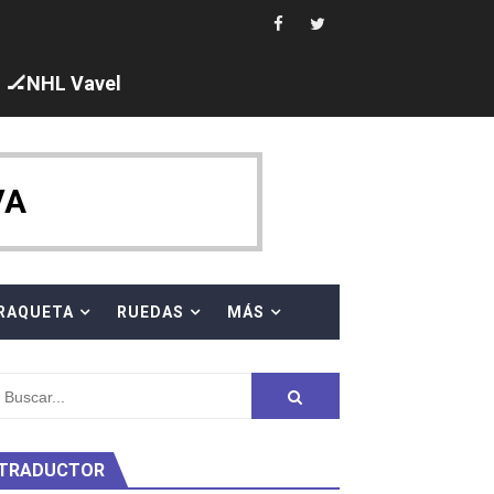
ck y Taddeucci. Ángela Martínez 5ª en 10km
🏒NHL Vavel
 al equipo neutral ruso, llevándose 8 medallas, seis para I
VA
s en el Grand Slam Mexico
RAQUETA
RUEDAS
MÁS
TRADUCTOR
ty Project