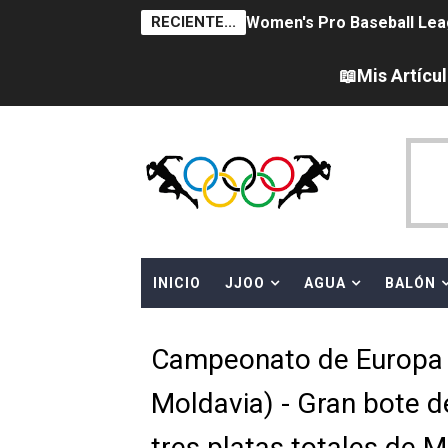
RECIENTE...
Women's Pro Baseball Lea
Campeonato de Europa en a
📖Mis Artícu
Campeonato de Europa de 
Campeonato de Europa de na
AEW - Adam Page con Brod
Canadá Open 2026
INICIO
JJOO
AGUA
BALÓN
Mundial de MotoGP 2026 -
Canadian Elite Basketball 
Campeonato de Europa de
Campeonato de Europa de h
Moldavia) - Gran bote 
WWE NXT - Myles Borne y Ta
tres platas totales de M