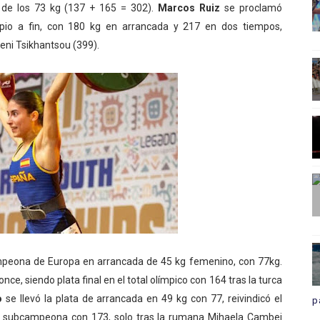
 de los 73 kg (137 + 165 = 302).
Marcos Ruiz
se proclamó
io a fin, con 180 kg en arrancada y 217 en dos tiempos,
heni Tsikhantsou (399).
peona de Europa en arrancada de 45 kg femenino, con 77kg.
nce, siendo plata final en el total olímpico con 164 tras la turca
go
se llevó la plata de arrancada en 49 kg con 77, reivindicó el
p
 subcampeona con 173, solo tras la rumana Mihaela Cambei