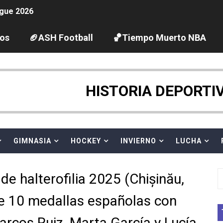
gue 2026
guas abiertas 2026 (París, Francia) - Dobletes de Wellbro
los
🏈ASH Football
🏀Tiempo Muerto NBA
pentatlón moderno 2026 (Estambul, Turquía)
tación artística 2026 (París, Francia) - España domina junto
HISTORIA DEPORTI
ido desbancan una semana después a The Demand por trío
GIMNASIA
HOCKEY
INVIERNO
LUCHA
 GP Gran Bretaña
League 2026 - Playoffs
 halterofilia 2025 (Chișinău,
igh diving 2026 (París, Francia)
de 10 medallas españolas con
vion Heights ponen fin al reinado por parejas de The Vani
arcos Ruiz, Marta García y Lucía