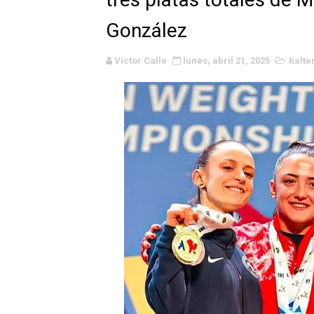
Canadian Football League 
González
EFA y AFLE 2026 - Regular
Víctor Calle
lunes, abril 21, 2025
halter
Grandes éxitos por fin pa
Campeonato de Europa de M
Campeonato de Europa de r
Mundial de lacrosse femen
Máxima celebración en el 
Mundial de esgrima 2026 (H
Raquel Rodriguez es la nue
Athletes Unlimited Softba