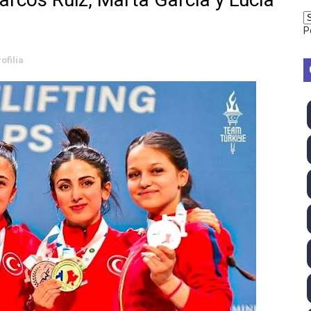
2026 - Week 10
P
 season
ofilia
ra Chelsea Green, Chad Gable y Baron Corbin en SummerSl
TB 2026 (Monteceneri, Suiza) - Charlie Aldridge y Sina Fr
emo 2026 (Varese, Italia) - Rumanía, Alemania y Gran Breta
ino 2026 (Tokio, Japón) - Estados Unidos invencibles, ya 
último Impact! con Jason Hotch como nuevo TNA Internati
ong Kong) - La delegación italiana arrasa con 4 oros y 4 pl
va monarca Intercontinental, su primer título individual en
ll League 2026 - Las Utah Talons son bicampeonas de la AU