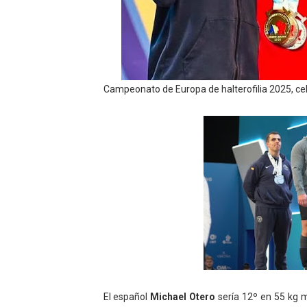
Mundial de piragüismo sla
Tour de Francia masculino
Mundial de Fórmula 1 2026
Campeonato de Europa de halterofilia 2025, c
Campeonato de Europa de sa
Tour de Francia femenino 
El español
Michael Otero
sería 12º en 55 kg 