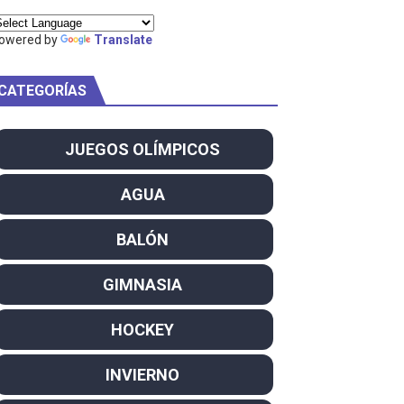
owered by
Translate
CATEGORÍAS
am
ei dominan el Europeo
JUEGOS OLÍMPICOS
ña se reparten el botín y Caetano Horta y Rodrigo Conde f
AGUA
son decacampeonas y quinto oro consecutivo
BALÓN
onal Champion
GIMNASIA
atas
HOCKEY
 WWE
INVIERNO
SL