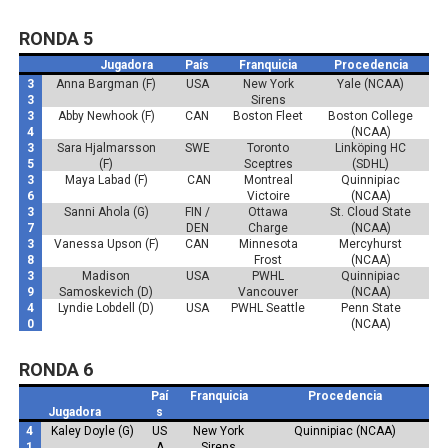
RONDA 5
Jugadora
País
Franquicia
Procedencia
3
Anna Bargman (F)
USA
New York
Yale (NCAA)
3
Sirens
3
Abby Newhook (F)
CAN
Boston Fleet
Boston College
4
(NCAA)
3
Sara Hjalmarsson
SWE
Toronto
Linköping HC
5
(F)
Sceptres
(SDHL)
3
Maya Labad (F)
CAN
Montreal
Quinnipiac
6
Victoire
(NCAA)
3
Sanni Ahola (G)
FIN /
Ottawa
St. Cloud State
7
DEN
Charge
(NCAA)
3
Vanessa Upson (F)
CAN
Minnesota
Mercyhurst
8
Frost
(NCAA)
3
Madison
USA
PWHL
Quinnipiac
9
Samoskevich (D)
Vancouver
(NCAA)
4
Lyndie Lobdell (D)
USA
PWHL Seattle
Penn State
0
(NCAA)
RONDA 6
Paí
Franquicia
Procedencia
Jugadora
s
4
Kaley Doyle (G)
US
New York
Quinnipiac (NCAA)
1
A
Sirens