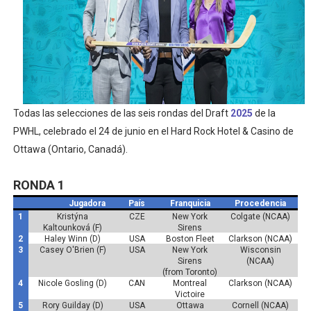
Mundial de lacrosse femenino 2026 (Tokio, Japón) - Es
Máxima celebración en el último Impact! con Jason Ho
Mundial de esgrima 2026 (Hong Kong) - La delegación ita
Raquel Rodriguez es la nueva monarca Intercontinental,
Todas las selecciones de las seis rondas del Draft
2025
de la
PWHL, celebrado el 24 de junio en el Hard Rock Hotel & Casino de
Campeonato de Europa de atletismo femenino 2026 (Bi
Ottawa (Ontario, Canadá).
RONDA 1
Jugadora
País
Franquicia
Procedencia
1
Kristýna
CZE
New York
Colgate (NCAA)
Kaltounková (F)
Sirens
2
Haley Winn (D)
USA
Boston Fleet
Clarkson (NCAA)
3
Casey O'Brien (F)
USA
New York
Wisconsin
Sirens
(NCAA)
(from Toronto)
4
Nicole Gosling (D)
CAN
Montreal
Clarkson (NCAA)
Victoire
5
Rory Guilday (D)
USA
Ottawa
Cornell (NCAA)