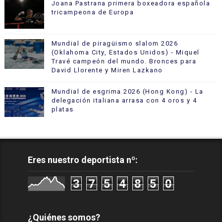
Joana Pastrana primera boxeadora española
tricampeona de Europa
Mundial de piragüismo slalom 2026
(Oklahoma City, Estados Unidos) - Miquel
Travé campeón del mundo. Bronces para
David Llorente y Miren Lazkano
Mundial de esgrima 2026 (Hong Kong) - La
delegación italiana arrasa con 4 oros y 4
platas
Eres nuestro deportista nº:
3
7
5
4
8
5
0
¿Quiénes somos?