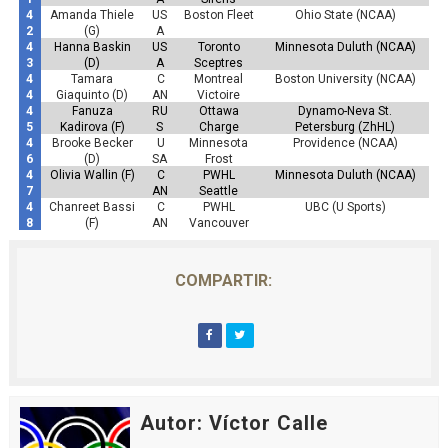
4
Amanda Thiele
US
Boston Fleet
Ohio State (NCAA)
2
(G)
A
4
Hanna Baskin
US
Toronto
Minnesota Duluth (NCAA)
3
(D)
A
Sceptres
4
Tamara
C
Montreal
Boston University (NCAA)
4
Giaquinto (D)
AN
Victoire
4
Fanuza
RU
Ottawa
Dynamo-Neva St.
5
Kadirova (F)
S
Charge
Petersburg (ZhHL)
4
Brooke Becker
U
Minnesota
Providence (NCAA)
6
(D)
SA
Frost
4
Olivia Wallin (F)
C
PWHL
Minnesota Duluth (NCAA)
7
AN
Seattle
4
Chanreet Bassi
C
PWHL
UBC (U Sports)
8
(F)
AN
Vancouver
COMPARTIR:
Autor: Víctor Calle