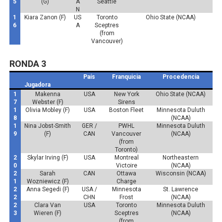
5
(G)
A
Seattle
N
1
Kiara Zanon (F)
US
Toronto
Ohio State (NCAA)
6
A
Sceptres
(from
Vancouver)
RONDA 3
País
Franquicia
Procedencia
Jugadora
1
Makenna
USA
New York
Ohio State (NCAA)
7
Webster (F)
Sirens
1
Olivia Mobley (F)
USA
Boston Fleet
Minnesota Duluth
8
(NCAA)
1
Nina Jobst-Smith
GER /
PWHL
Minnesota Duluth
9
(F)
CAN
Vancouver
(NCAA)
(from
Toronto)
2
Skylar Irving (F)
USA
Montreal
Northeastern
0
Victoire
(NCAA)
2
Sarah
CAN
Ottawa
Wisconsin (NCAA)
1
Wozniewicz (F)
Charge
2
Anna Segedi (F)
USA /
Minnesota
St. Lawrence
2
CHN
Frost
(NCAA)
2
Clara Van
USA
Toronto
Minnesota Duluth
3
Wieren (F)
Sceptres
(NCAA)
(from