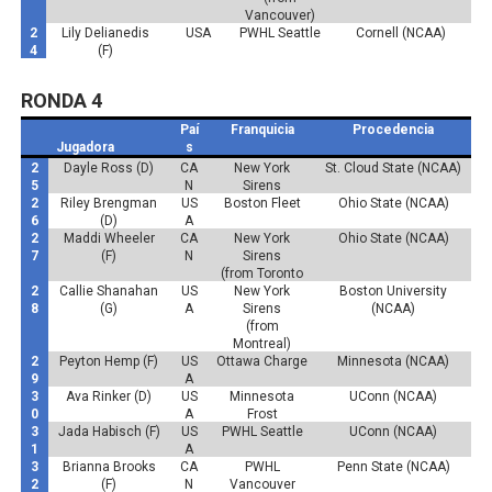
Vancouver)
2
Lily Delianedis
USA
PWHL Seattle
Cornell (NCAA)
4
(F)
RONDA 4
Paí
Franquicia
Procedencia
Jugadora
s
2
Dayle Ross (D)
CA
New York
St. Cloud State (NCAA)
5
N
Sirens
2
Riley Brengman
US
Boston Fleet
Ohio State (NCAA)
6
(D)
A
2
Maddi Wheeler
CA
New York
Ohio State (NCAA)
7
(F)
N
Sirens
(from Toronto
2
Callie Shanahan
US
New York
Boston University
8
(G)
A
Sirens
(NCAA)
(from
Montreal)
2
Peyton Hemp (F)
US
Ottawa Charge
Minnesota (NCAA)
9
A
3
Ava Rinker (D)
US
Minnesota
UConn (NCAA)
0
A
Frost
3
Jada Habisch (F)
US
PWHL Seattle
UConn (NCAA)
1
A
3
Brianna Brooks
CA
PWHL
Penn State (NCAA)
2
(F)
N
Vancouver