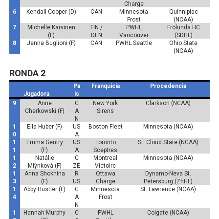
Charge
6
Kendall Cooper (D)
CAN
Minnesota
Quinnipiac
Frost
(NCAA)
7
Michelle Karvinen
FIN /
PWHL
Frölunda HC
(F)
DEN
Vancouver
(SDHL)
8
Jenna Buglioni (F)
CAN
PWHL Seattle
Ohio State
(NCAA)
RONDA 2
Pa
Franquicia
Procedencia
Jugadora
ís
9
Anne
C
New York
Clarkson (NCAA)
Cherkowski (F)
A
Sirens
N
1
Ella Huber (F)
US
Boston Fleet
Minnesota (NCAA)
0
A
1
Emma Gentry
US
Toronto
St. Cloud State (NCAA)
1
(F)
A
Sceptres
1
Natálie
C
Montreal
Minnesota (NCAA)
2
Mlýnková (F)
ZE
Victoire
1
Anna Shokhina
R
Ottawa
Dynamo-Neva St.
3
(F)
US
Charge
Petersburg (ZhHL)
1
Abby Hustler (F)
C
Minnesota
St. Lawrence (NCAA)
4
A
Frost
N
1
Hannah Murphy
C
PWHL
Colgate (NCAA)