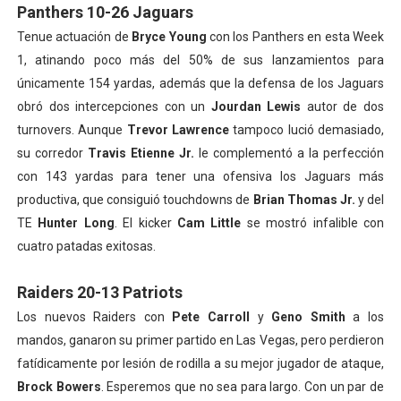
Panthers 10-26 Jaguars
Tenue actuación de
Bryce Young
con los Panthers en esta Week
1, atinando poco más del 50% de sus lanzamientos para
únicamente 154 yardas, además que la defensa de los Jaguars
obró dos intercepciones con un
Jourdan Lewis
autor de dos
turnovers. Aunque
Trevor Lawrence
tampoco lució demasiado,
su corredor
Travis Etienne Jr.
le complementó a la perfección
con 143 yardas para tener una ofensiva los Jaguars más
productiva, que consiguió touchdowns de
Brian Thomas Jr.
y del
TE
Hunter Long
. El kicker
Cam Little
se mostró infalible con
cuatro patadas exitosas.
Raiders 20-13 Patriots
Los nuevos Raiders con
Pete Carroll
y
Geno Smith
a los
mandos, ganaron su primer partido en Las Vegas, pero perdieron
fatídicamente por lesión de rodilla a su mejor jugador de ataque,
Brock Bowers
. Esperemos que no sea para largo. Con un par de