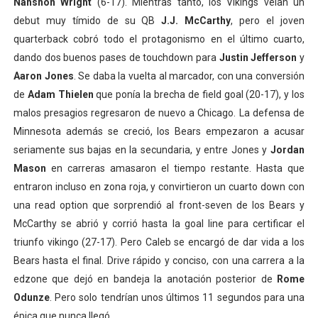
Nahshon Wright
(6-17). Mientras tanto, los Vikings veían un
debut muy tímido de su QB
J.J. McCarthy
, pero el joven
quarterback cobró todo el protagonismo en el último cuarto,
dando dos buenos pases de touchdown para
Justin Jefferson
y
Aaron Jones
. Se daba la vuelta al marcador, con una conversión
de
Adam Thielen
que ponía la brecha de field goal (20-17), y los
malos presagios regresaron de nuevo a Chicago. La defensa de
Minnesota además se creció, los Bears empezaron a acusar
seriamente sus bajas en la secundaria, y entre Jones y
Jordan
Mason
en carreras amasaron el tiempo restante. Hasta que
entraron incluso en zona roja, y convirtieron un cuarto down con
una read option que sorprendió al front-seven de los Bears y
McCarthy se abrió y corrió hasta la goal line para certificar el
triunfo vikingo (27-17). Pero Caleb se encargó de dar vida a los
Bears hasta el final. Drive rápido y conciso, con una carrera a la
edzone que dejó en bandeja la anotación posterior de
Rome
Odunze
. Pero solo tendrían unos últimos 11 segundos para una
épica que nunca llegó.