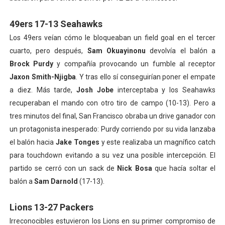
49ers 17-13 Seahawks
Los 49ers veían cómo le bloqueaban un field goal en el tercer
cuarto, pero después,
Sam Okuayinonu
devolvía el balón a
Brock Purdy
y compañía provocando un fumble al receptor
Jaxon Smith-Njigba
. Y tras ello sí conseguirían poner el empate
a diez. Más tarde,
Josh Jobe
interceptaba y los Seahawks
recuperaban el mando con otro tiro de campo (10-13). Pero a
tres minutos del final, San Francisco obraba un drive ganador con
un protagonista inesperado: Purdy corriendo por su vida lanzaba
el balón hacia
Jake Tonges
y este realizaba un magnífico catch
para touchdown evitando a su vez una posible intercepción. El
partido se cerró con un sack de
Nick Bosa
que hacía soltar el
balón a
Sam Darnold
(17-13).
Lions 13-27 Packers
Irreconocibles estuvieron los Lions en su primer compromiso de