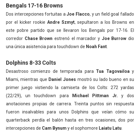
Bengals 17-16 Browns
Dos intercepciones fortuitas a
Joe Flacco
, y un field goal fallado
por el kicker rookie
Andre Szmyt
, sepultaron a los Browns en
este pobre partido que se llevaron los Bengals por 17-16. El
corredor
Chase Brown
estrenó el marcador y
Joe Burrow
dio
una única asistencia para touchdown de
Noah Fant
.
Dolphins 8-33 Colts
Desastroso comienzo de temporada para
Tua Tagovailoa
y
Miami, mientras que
Daniel Jones
mostró su lado bueno en su
primer juego vistiendo la camiseta de los Colts: 272 yardas
(22/29), un touchdown para
Michael Pittman Jr.
y dos
anotaciones propias de carrera. Treinta puntos sin respuesta
fueron insalvables para unos Dolphins que veían cómo su
quarterback perdía el balón hasta en tres ocasiones, dos por
intercepciones de
Cam Bynum
y el sophomore
Laiatu Latu
.