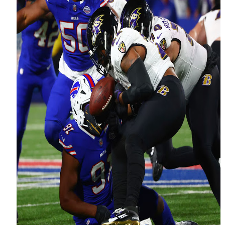
Athletes Unlimited Softball League 2026 - Las Utah Ta
Mundial de piragüismo slalom 2026 (Oklahoma City, Es
Tour de Francia masculino 2026 - Tadej Pogacar entra 
Mundial de Fórmula 1 2026 - Lando Norris consigue en 
Campeonato de Europa de saltos 2026 (París, Francia) 