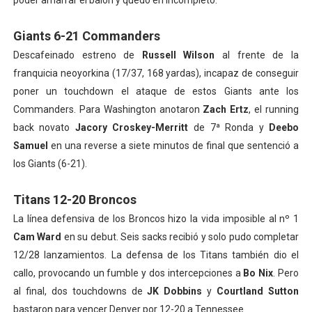
poder amarrar el balón y quedó en incompleto.
Giants 6-21 Commanders
Descafeinado estreno de
Russell Wilson
al frente de la
franquicia neoyorkina (17/37, 168 yardas), incapaz de conseguir
poner un touchdown el ataque de estos Giants ante los
Commanders. Para Washington anotaron
Zach Ertz
, el running
back novato
Jacory Croskey-Merritt
de 7ª Ronda y
Deebo
Samuel
en una reverse a siete minutos de final que sentenció a
los Giants (6-21).
Titans 12-20 Broncos
La línea defensiva de los Broncos hizo la vida imposible al nº 1
Cam Ward
en su debut. Seis sacks recibió y solo pudo completar
12/28 lanzamientos. La defensa de los Titans también dio el
callo, provocando un fumble y dos intercepciones a
Bo Nix
. Pero
al final, dos touchdowns de
JK Dobbins
y
Courtland Sutton
bastaron para vencer Denver por 12-20 a Tennessee.