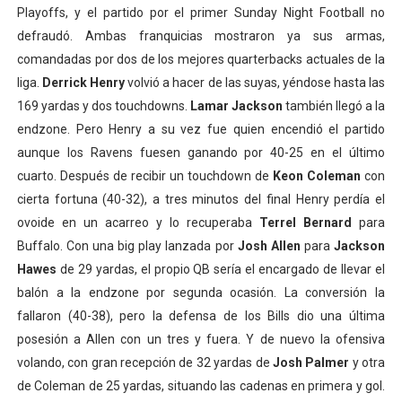
Playoffs, y el partido por el primer Sunday Night Football no
defraudó. Ambas franquicias mostraron ya sus armas,
comandadas por dos de los mejores quarterbacks actuales de la
liga.
Derrick Henry
volvió a hacer de las suyas, yéndose hasta las
169 yardas y dos touchdowns.
Lamar Jackson
también llegó a la
endzone. Pero Henry a su vez fue quien encendió el partido
aunque los Ravens fuesen ganando por 40-25 en el último
cuarto. Después de recibir un touchdown de
Keon Coleman
con
cierta fortuna (40-32), a tres minutos del final Henry perdía el
ovoide en un acarreo y lo recuperaba
Terrel Bernard
para
Buffalo. Con una big play lanzada por
Josh Allen
para
Jackson
Hawes
de 29 yardas, el propio QB sería el encargado de llevar el
balón a la endzone por segunda ocasión. La conversión la
fallaron (40-38), pero la defensa de los Bills dio una última
posesión a Allen con un tres y fuera. Y de nuevo la ofensiva
volando, con gran recepción de 32 yardas de
Josh Palmer
y otra
de Coleman de 25 yardas, situando las cadenas en primera y gol.