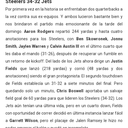
Steelers 34-32 Jets
Por primera vez en la historia se enfrentaban dos quarterbacks a
la vez contra sus ex-equipos. Y ambos lucieron bastante bien y
nos brindaron el partido más emocionante de la tarde del
domingo.
Aaron Rodgers
repartió 244 yardas y hasta cuatro
anotaciones para los Steelers, con
Ben Skowronek
,
Jonnu
Smith
,
Jaylen Warren
y
Calvin Austin III
en el último cuarto que
les daba el mando (31-26), después de recuperar un fumble en
un retorno de kickoff. Del lado de los Jets ahora dirige un
Justin
Fields
que lanzó (218 yardas) y corrió (48 yardas y dos
anotaciones) siendo el gran protagonista. El segundo touchdown
de Fields establecía un 31-32 a siete minutos del final. Pero
quedando solo un minuto,
Chris Boswell
aportaba un salvaje
field goal de 60 yardas para que lideren los Steelers (34-32). Los
Jets aún tenían una última vida, pero en un cuarto down, Fields
con oportunidad de correr decidió en última instancia lanzar fácil
a
Garrett Wilson
, pero el placaje de Jalen Ramsey le hizo no