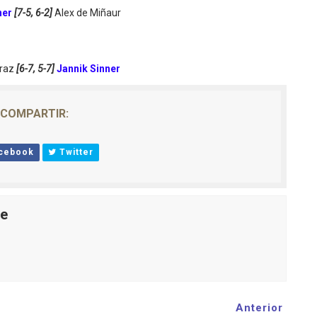
ner
[7-5, 6-2]
Alex de Miñaur
araz
[6-7, 5-7]
Jannik Sinner
COMPARTIR:
cebook
Twitter
le
Anterior