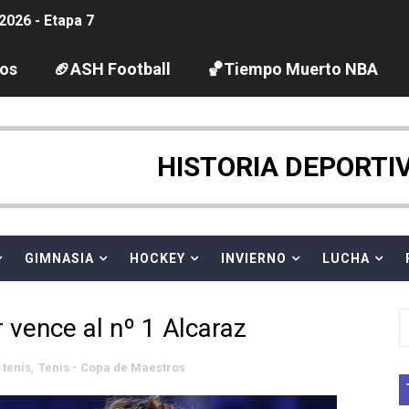
2026 - Etapa 7
guas abiertas 2026 (París, Francia) - Wellbrock y Taddeucc
los
🏈ASH Football
🏀Tiempo Muerto NBA
ltos 2026 (París, Francia) - Bronce para Jorge y Ana Carv
gue 2026
HISTORIA DEPORTI
pentatlón moderno 2026 (Estambul, Turquía)
tación artística 2026 (París, Francia) - España domina junto
GIMNASIA
HOCKEY
INVIERNO
LUCHA
ido desbancan una semana después a The Demand por trío
 vence al nº 1 Alcaraz
 GP Gran Bretaña
tenis
,
Tenis - Copa de Maestros
League 2026 - Playoffs