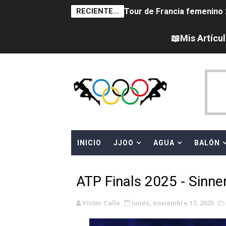
RECIENTE...
Tour de Francia femenino 
Campeonato de Europa en a
📖Mis Artícu
Campeonato de Europa de sa
Women's Pro Baseball Lea
Campeonato de Europa de 
Campeonato de Europa de na
INICIO
JJOO
AGUA
BALÓN
AEW - Adam Page con Brod
Canadá Open 2026
ATP Finals 2025 - Sinner
Mundial de MotoGP 2026 -
Víctor Calle
lunes, noviembre 17, 2025
Canadian Elite Basketball 