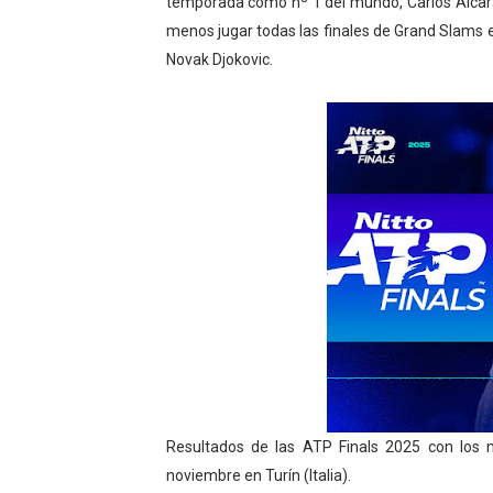
temporada como nº 1 del mundo, Carlos Alcaraz.
Athletes Unlimited Softba
menos jugar todas las finales de Grand Slams 
Novak Djokovic.
Mundial de piragüismo sla
Tour de Francia masculino
Mundial de Fórmula 1 2026
Campeonato de Europa de h
Resultados de las ATP Finals 2025 con los 
noviembre en
Turín
(Italia).