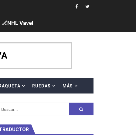
i los protagonistas. Ángela Martínez fue 5ª en 10km
🏒NHL Vavel
ajal en plataforma. 5 orazos para Chiara Pellacani, doblet
VA
 al equipo neutral ruso, llevándose 8 medallas, seis para I
RAQUETA
RUEDAS
MÁS
s en el Grand Slam Mexico
TRADUCTOR