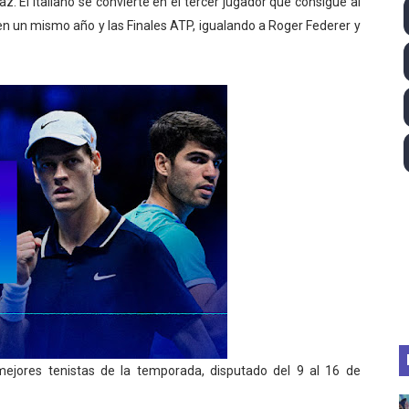
 El italiano se convierte en el tercer jugador que consigue al
ll League 2026 - Las Utah Talons son bicampeonas de la AU
en un mismo año y las Finales ATP, igualando a Roger Federer y
lom 2026 (Oklahoma City, Estados Unidos) - Miquel Travé 
 2026 - Tadej Pogacar entra en el selecto grupo de los pe
 - Lando Norris consigue en Hungría su primera victoria d
igh diving 2026 (París, Francia) - Catalin Preda y Nelli C
mejores tenistas de la temporada, disputado del 9 al 16 de