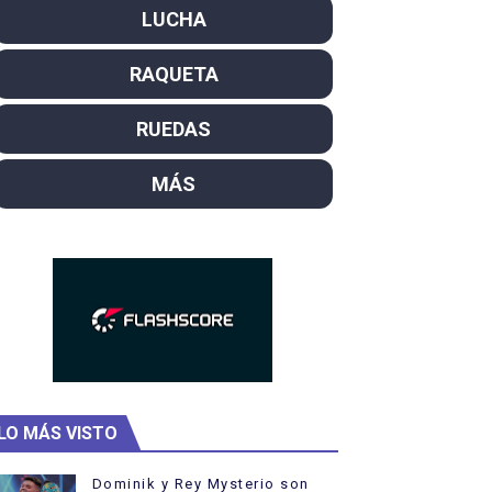
LUCHA
SL
RAQUETA
campeón del mundo. Bronces para David Llorente y Miren La
ntacampeones, los más laureados
RUEDAS
el año como campeón
MÁS
hukanivska nuevos campeones con Carlos Gimeno a las puert
LO MÁS VISTO
Dominik y Rey Mysterio son