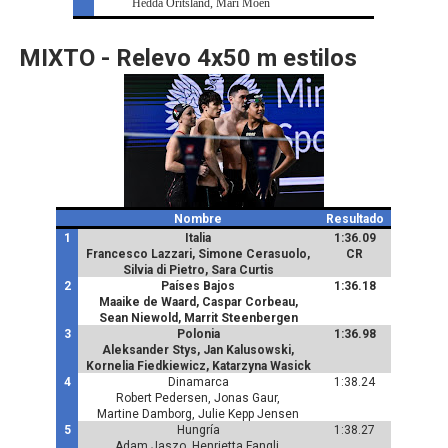
Hedda Oritsland, Mari Moen
MIXTO - Relevo 4x50 m estilos
Nombre
Resultado
1
Italia
1:36.09
Francesco Lazzari, Simone Cerasuolo,
CR
Silvia di Pietro, Sara Curtis
2
Países Bajos
1:36.18
Maaike de Waard, Caspar Corbeau,
Sean Niewold, Marrit Steenbergen
3
Polonia
1:36.98
Aleksander Stys, Jan Kalusowski,
Kornelia Fiedkiewicz, Katarzyna Wasick
4
Dinamarca
1:38.24
Robert Pedersen, Jonas Gaur,
Martine Damborg, Julie Kepp Jensen
5
Hungría
1:38.27
Adam Jaszo, Henrietta Fangli,