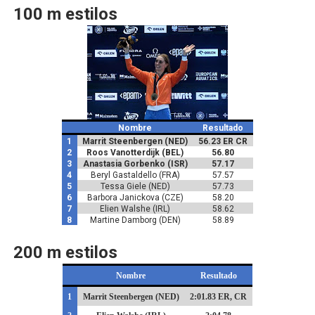
100 m estilos
Nombre
Resultado
1
Marrit Steenbergen (NED)
56.23 ER CR
2
Roos Vanotterdijk (BEL)
56.80
3
Anastasia Gorbenko (ISR)
57.17
4
Beryl Gastaldello (FRA)
57.57
5
Tessa Giele (NED)
57.73
6
Barbora Janickova (CZE)
58.20
7
Elien Walshe (IRL)
58.62
8
Martine Damborg (DEN)
58.89
200 m estilos
Nombre
Resultado
1
Marrit Steenbergen (NED)
2:01.83 ER, CR