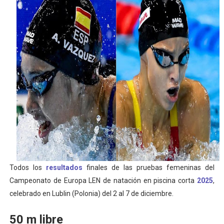
Tour de Francia masculino 2026 - Tadej Pogacar entra 
Mundial de Fórmula 1 2026 - Lando Norris consigue en 
Campeonato de Europa de saltos 2026 (París, Francia) 
Tour de Francia femenino 2026 - Etapa 6
Women's Pro Baseball League 2026
Todos los
resultados
finales de las pruebas femeninas del
Campeonato de Europa LEN de natación en piscina corta
2025
,
celebrado en Lublin (Polonia) del 2 al 7 de diciembre.
50 m libre