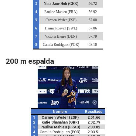
3
Nina Jane Holt (GER)
56.72
4
Pauline Mahieu (FRA)
56.92
5
Carmen Weiler (ESP)
57.00
6
Hanna Rosvall (SWE)
57.06
7
Victoria Bierre (DEN)
57.79
8
Camila Rodrigues (POR)
58.10
200 m espalda
Nombre
Resultado
1
Carmen Weiler (ESP)
2:01.66
2
Katie Shanahan (GBR)
2:02.79
3
Pauline Mahieu (FRAU)
2:03.02
4
Camila Rodrigues (POR)
2:03.51