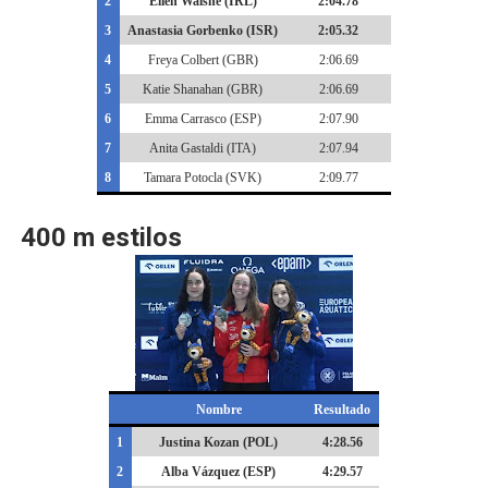
2
Elien Walshe (IRL)
2:04.78
3
Anastasia Gorbenko (ISR)
2:05.32
4
Freya Colbert (GBR)
2:06.69
5
Katie Shanahan (GBR)
2:06.69
6
Emma Carrasco (ESP)
2:07.90
7
Anita Gastaldi (ITA)
2:07.94
8
Tamara Potocla (SVK)
2:09.77
400 m estilos
Nombre
Resultado
1
Justina Kozan (POL)
4:28.56
2
Alba Vázquez (ESP)
4:29.57