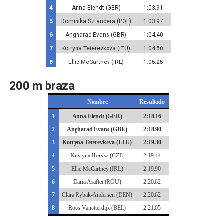
4
Anna Elendt (GER)
1:03.91
5
Dominika Sztandera (POL)
1:03.97
6
Angharad Evans (GBR)
1:04.40
7
Kotryna Teterevkova (LTU)
1:04.58
8
Ellie McCartney (IRL)
1:05.25
200 m braza
Nombre
Resultado
1
Anna Elendt (GER)
2:18.16
2
Angharad Evans (GBR)
2:18.90
3
Kotryna Teterevkova (LTU)
2:19.30
4
Kristyna Horska (CZE)
2:19.44
5
Ellie McCartney (IRL)
2:19.90
6
Daria Asaftei (ROU)
2:20.62
7
Clara Rybak-Andersen (DEN)
2:20.62
8
Roos Vanotterdijk (BEL)
2:21.05