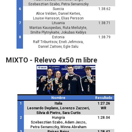
Szebasztian Szabo, Petra Senanszky
6
Suecia
1:38.62
Alice Velden, Daniel Kertes,
Louise Hansson, Elias Persson
7
Lituania
1:38.71
Mantas Kauspedas, Ruta Meilutyte,
Smilte Plytnykaite, Jokubas Keblys
8
Estonia
1:38.79
Ralf Tribuntsov, Eneli Jefimova,
Daniel Zaitsev, Egle Salu
MIXTO - Relevo 4x50 m libre
Nombre
Resultado
1
Italia
1:27.26
Leonardo Deplano, Lorenzo Zazzeri,
WR
Silvia di Pietro, Sara Curtis
2
Hungría
1:28.04
Szebasztian Szabo, Adam Jaszo,
Petra Senanszky, Minna Abraham
3
Países Bajos
1:28.42