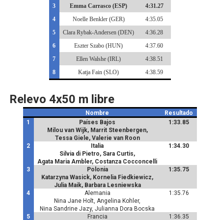
3
Emma Carrasco (ESP)
4:31.27
4
Noelle Benkler (GER)
4:35.05
5
Clara Rybak-Andersen (DEN)
4:36.28
6
Eszter Szabo (HUN)
4:37.60
7
Ellen Walshe (IRL)
4:38.51
8
Katja Fain (SLO)
4:38.59
Relevo 4x50 m libre
Nombre
Resultado
1
Países Bajos
1:33.85
Milou van Wijk, Marrit Steenbergen,
Tessa Giele, Valerie van Roon
2
Italia
1:34.30
Silvia di Pietro, Sara Curtis,
Agata Maria Ambler, Costanza Cocconcelli
3
Polonia
1:35.75
Katarzyna Wasick, Kornelia Fiedkiewicz,
Julia Maik, Barbara Lesniewska
4
Alemania
1:35.76
Nina Jane Holt, Angelina Kohler,
Nina Sandrine Jazy, Julianna Dora Bocska
5
Francia
1:36.35