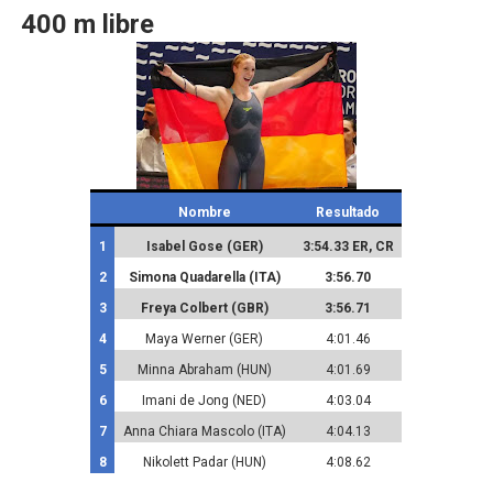
400 m libre
Nombre
Resultado
1
Isabel Gose (GER)
3:54.33 ER, CR
2
Simona Quadarella (ITA)
3:56.70
3
Freya Colbert (GBR)
3:56.71
4
Maya Werner (GER)
4:01.46
5
Minna Abraham (HUN)
4:01.69
6
Imani de Jong (NED)
4:03.04
7
Anna Chiara Mascolo (ITA)
4:04.13
8
Nikolett Padar (HUN)
4:08.62