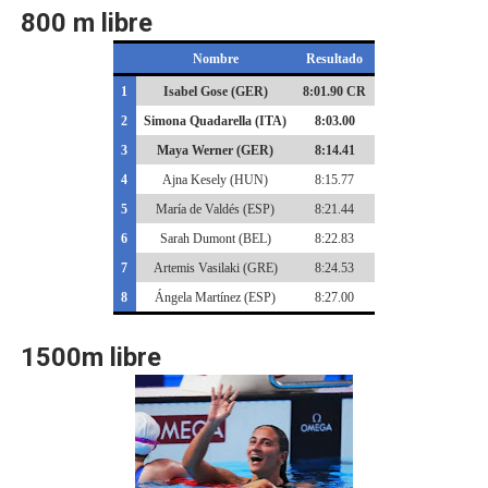
800 m libre
Nombre
Resultado
1
Isabel Gose (GER)
8:01.90 CR
2
Simona Quadarella (ITA)
8:03.00
3
Maya Werner (GER)
8:14.41
4
Ajna Kesely (HUN)
8:15.77
5
María de Valdés (ESP)
8:21.44
6
Sarah Dumont (BEL)
8:22.83
7
Artemis Vasilaki (GRE)
8:24.53
8
Ángela Martínez (ESP)
8:27.00
1500m libre