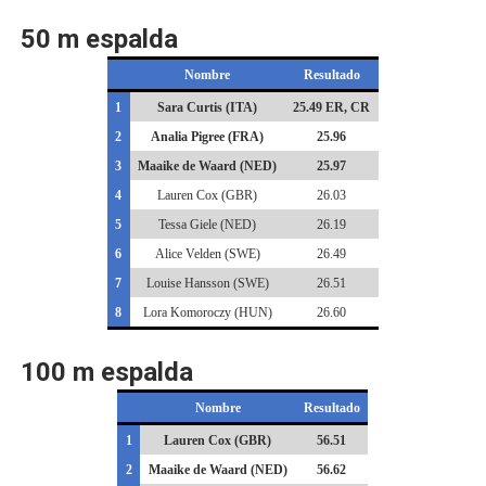
50 m espalda
Nombre
Resultado
1
Sara Curtis (ITA)
25.49 ER, CR
2
Analia Pigree (FRA)
25.96
3
Maaike de Waard (NED)
25.97
4
Lauren Cox (GBR)
26.03
5
Tessa Giele (NED)
26.19
6
Alice Velden (SWE)
26.49
7
Louise Hansson (SWE)
26.51
8
Lora Komoroczy (HUN)
26.60
100 m espalda
Nombre
Resultado
1
Lauren Cox (GBR)
56.51
2
Maaike de Waard (NED)
56.62