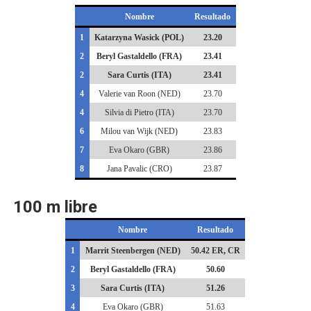
Nombre
Resultado
1
Katarzyna Wasick (POL)
23.20
2
Beryl Gastaldello (FRA)
23.41
2
Sara Curtis (ITA)
23.41
4
Valerie van Roon (NED)
23.70
4
Silvia di Pietro (ITA)
23.70
6
Milou van Wijk (NED)
23.83
7
Eva Okaro (GBR)
23.86
8
Jana Pavalic (CRO)
23.87
100 m libre
Nombre
Resultado
1
Marrit Steenbergen (NED)
50.42 ER, CR
2
Beryl Gastaldello (FRA)
50.60
3
Sara Curtis (ITA)
51.26
4
Eva Okaro (GBR)
51.63