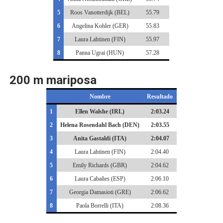
5
Roos Vanotterdijk (BEL)
55.79
6
Angelina Kohler (GER)
55.83
7
Laura Lahtinen (FIN)
55.97
8
Panna Ugrai (HUN)
57.28
200 m mariposa
Nombre
Resultado
1
Ellen Walshe (IRL)
2:03.24
2
Helena Rosendahl Bach (DEN)
2:03.55
3
Anita Gastaldi (ITA)
2:04.07
4
Laura Lahtinen (FIN)
2:04.40
5
Emily Richards (GBR)
2:04.62
6
Laura Cabañes (ESP)
2:06.10
7
Georgia Damasioti (GRE)
2:06.62
8
Paola Borrelli (ITA)
2:08.36