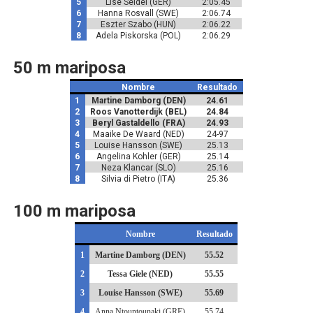
5
Lise Seidel (GER)
2:05.45
6
Hanna Rosvall (SWE)
2:06.74
7
Eszter Szabo (HUN)
2:06.22
8
Adela Piskorska (POL)
2:06.29
50 m mariposa
Nombre
Resultado
1
Martine Damborg (DEN)
24.61
2
Roos Vanotterdijk (BEL)
24.84
3
Beryl Gastaldello (FRA)
24.93
4
Maaike De Waard (NED)
24-97
5
Louise Hansson (SWE)
25.13
6
Angelina Kohler (GER)
25.14
7
Neza Klancar (SLO)
25.16
8
Silvia di Pietro (ITA)
25.36
100 m mariposa
Nombre
Resultado
1
Martine Damborg (DEN)
55.52
2
Tessa Giele (NED)
55.55
3
Louise Hansson (SWE)
55.69
4
Anna Ntountounaki (GRE)
55.74