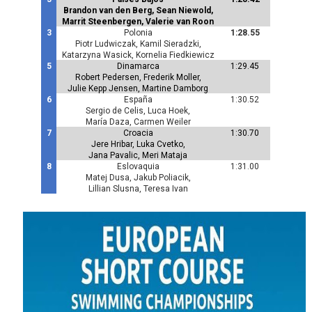
Brandon van den Berg, Sean Niewold,
Marrit Steenbergen, Valerie van Roon
3
Polonia
1:28.55
Piotr Ludwiczak, Kamil Sieradzki,
Katarzyna Wasick, Kornelia Fiedkiewicz
5
Dinamarca
1:29.45
Robert Pedersen, Frederik Moller,
Julie Kepp Jensen, Martine Damborg
6
España
1:30.52
Sergio de Celis, Luca Hoek,
María Daza, Carmen Weiler
7
Croacia
1:30.70
Jere Hribar, Luka Cvetko,
Jana Pavalic, Meri Mataja
8
Eslovaquia
1:31.00
Matej Dusa, Jakub Poliacik,
Lillian Slusna, Teresa Ivan