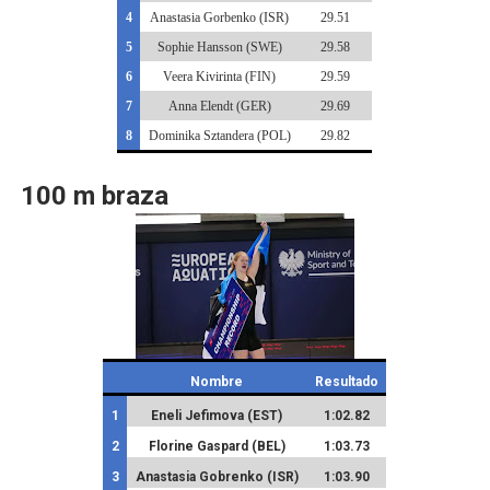
4
Anastasia Gorbenko (ISR)
29.51
5
Sophie Hansson (SWE)
29.58
6
Veera Kivirinta (FIN)
29.59
7
Anna Elendt (GER)
29.69
8
Dominika Sztandera (POL)
29.82
100 m braza
Nombre
Resultado
1
Eneli Jefimova (EST)
1:02.82
2
Florine Gaspard (BEL)
1:03.73
3
Anastasia Gobrenko (ISR)
1:03.90