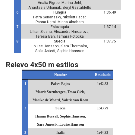
Analia Pigree, Marina Jehl,
Anastasia Urbaniak, Beryl Gastaldello
6
Hungría
1:36.49
Petra Senanszky, Nikolett Padar,
Panna Ugrai, Minna Abraham
7
Eslovaquia
1:37.14
Lillian Slusna, Alexandra Hrncarova,
Teresa Ivan, Tamara Potocka
8
Suecia
1:37.75
Louise Hansson, Klara Thormalm,
Sofia Astedt, Sophie Hansson
Relevo 4x50 m estilos
Nombre
Resultado
1
Países Bajos
1:42.83
Marrit Steenbergen, Tessa Giele,
Maaike de Waard, Valerie van Roon
2
Suecia
1:43.79
Hanna Rosvall, Sophie Hansson,
Sara Junevik, Louise Hansson
3
Italia
1:44.33