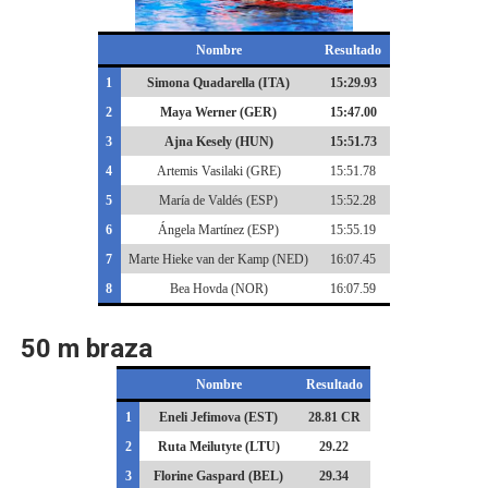
Nombre
Resultado
1
Simona Quadarella (ITA)
15:29.93
2
Maya Werner (GER)
15:47.00
3
Ajna Kesely (HUN)
15:51.73
4
Artemis Vasilaki (GRE)
15:51.78
5
María de Valdés (ESP)
15:52.28
6
Ángela Martínez (ESP)
15:55.19
7
Marte Hieke van der Kamp (NED)
16:07.45
8
Bea Hovda (NOR)
16:07.59
50 m braza
Nombre
Resultado
1
Eneli Jefimova (EST)
28.81 CR
2
Ruta Meilutyte (LTU)
29.22
3
Florine Gaspard (BEL)
29.34