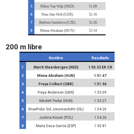
5
Milou Van Wijk (NED)
51.89
6
Nina Jane Holt (GER)
52.16
7
Barbora Janickova (CZE)
52.26
8
Minna Abraham (HUN)
52.54
200 m libre
Nombre
Resultado
1
Marrit Steenbergen (NED)
1:50.33 ER CR
2
Minna Abraham (HUN)
1:51.47
3
Freya Colbert (GBR)
1:51.94
4
Freya Anderson (GBR)
1:53.09
5
Nikolett Padar (HUN)
1:53.27
6
Snaefridur Sol Jorunnardottir (ISL)
1:54.26
7
Justina Kozan (POL)
1:54.26
8
María Daza García (ESP)
1:55.81