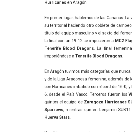
Hurricanes
en Aragón.
Athletes Unlimited Softba
En primer lugar, hablemos de las Canarias. La v
Mundial de piragüismo sla
su territorial haciendo otro doblete de campe
título del equipo masculino y el sexto del fem
Tour de Francia masculino
la final con un 19-12 se impusieron a
MC2 Fla
Mundial de Fórmula 1 2026
Tenerife Blood Dragons
. La final femeni
imponiéndose a
Tenerife Blood Dragons
.
Campeonato de Europa en a
En Aragón tuvimos más categorías que nunca
y de la Liga Aragonesa femenina, además de lo
con Hurricanes imbatido con récord de 16-0, 
6, desde el País Vasco. Terceros fueron los
V
quintos el equipo de
Zaragoza Hurricanes 
Sparrows
, mientras que en benjamín SUB11
Huerva Stars
.