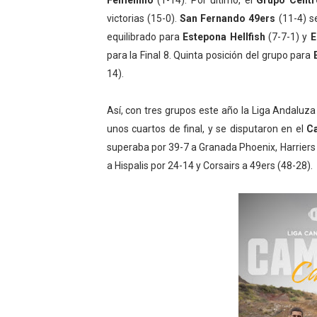
Femenino
(1-14). Por último, el
Grupo Cent
victorias (15-0).
San Fernando 49ers
(11-4) s
equilibrado para
Estepona Hellfish
(7-7-1) y
E
para la Final 8. Quinta posición del grupo para
14).
Así, con tres grupos este año la Liga Andaluza 
unos cuartos de final, y se disputaron en el
Ca
superaba por 39-7 a Granada Phoenix, Harriers 
a Hispalis por 24-14 y Corsairs a 49ers (48-28).