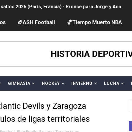
ltos 2026 (París, Francia) - Bronce para Jorge y Ana Carv
2026 - Etapa 6
los
🏈ASH Football
🏀Tiempo Muerto NBA
gue 2026
pentatlón moderno 2026 (Estambul, Turquía)
HISTORIA DEPORTI
tación artística 2026 (París, Francia) - España domina junto
ido desbancan una semana después a The Demand por trío
GIMNASIA
HOCKEY
INVIERNO
LUCHA
 GP Gran Bretaña
lantic Devils y Zaragoza
League 2026 - Playoffs
los de ligas territoriales
igh diving 2026 (París, Francia)
Football
,
Flag Football - Ligas Territoriales