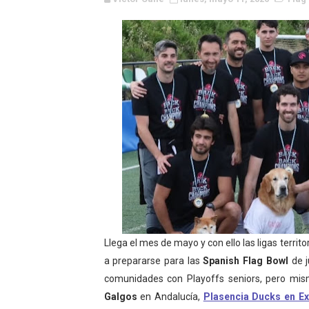
WWE NXT - Myles Borne y Ta
Canadian Football League 
EFA y AFLE 2026 - Regular
Grandes éxitos por fin pa
Campeonato de Europa de M
Campeonato de Europa de r
Mundial de lacrosse femen
Máxima celebración en el 
Llega el mes de mayo y con ello las ligas territo
a prepararse para las
Spanish Flag Bowl
de 
Mundial de esgrima 2026 (H
comunidades con Playoffs seniors, pero mi
Raquel Rodriguez es la nue
Galgos
en Andalucía,
Plasencia Ducks en E