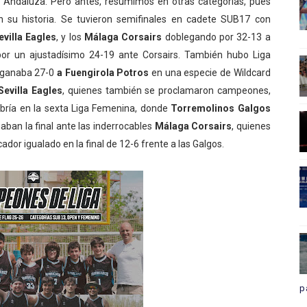
a Andaluza. Pero antes, resumimos en otras categorías, pues
 su historia. Se tuvieron semifinales en cadete SUB17 con
evilla Eagles
, y los
Málaga Corsairs
doblegando por 32-13 a
 por un ajustadísimo 24-19 ante Corsairs. También hubo Liga
ganaba 27-0
a Fuengirola Potros
en una especie de Wildcard
Sevilla Eagles
, quienes también se proclamaron campeones,
bría en la sexta Liga Femenina, donde
Torremolinos Galgos
gaban la final ante las inderrocables
Málaga Corsairs
, quienes
ador igualado en la final de 12-6 frente a las Galgos.
p