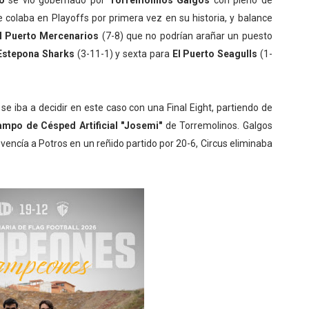
ro
se vio gobernado por
Torremolinos Galgos
con pleno de
e colaba en Playoffs por primera vez en su historia, y balance
l Puerto Mercenarios
(7-8) que no podrían arañar un puesto
Estepona Sharks
(3-11-1) y sexta para
El Puerto Seagulls
(1-
se iba a decidir en este caso con una Final Eight, partiendo de
mpo de Césped Artificial "Josemi"
de Torremolinos. Galgos
vencía a Potros en un reñido partido por 20-6, Circus eliminaba