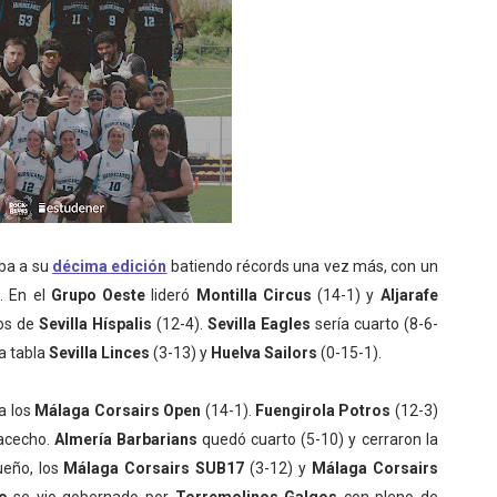
ba a su
décima edición
batiendo récords una vez más, con un
. En el
Grupo Oeste
lideró
Montilla Circus
(14-1) y
Aljarafe
nos de
Sevilla Híspalis
(12-4).
Sevilla Eagles
sería cuarto (8-6-
a tabla
Sevilla Linces
(3-13) y
Huelva Sailors
(0-15-1).
a los
Málaga Corsairs Open
(14-1).
Fuengirola Potros
(12-3)
 acecho.
Almería Barbarians
quedó cuarto (5-10) y cerraron la
ueño, los
Málaga Corsairs SUB17
(3-12) y
Málaga Corsairs