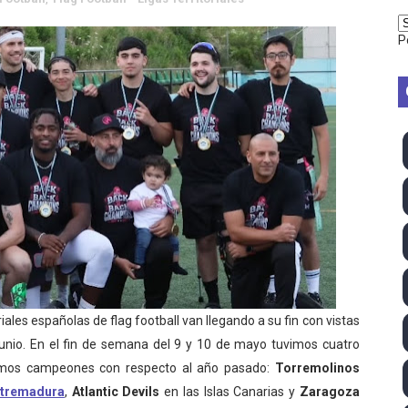
vion Heights ponen fin al reinado por parejas de The Vani
P
2026 - Week 10
 season
ra Chelsea Green, Chad Gable y Baron Corbin en SummerSl
TB 2026 (Monteceneri, Suiza) - Charlie Aldridge y Sina Fr
emo 2026 (Varese, Italia) - Rumanía, Alemania y Gran Breta
ino 2026 (Tokio, Japón) - Estados Unidos invencibles, ya 
último Impact! con Jason Hotch como nuevo TNA Internati
riales españolas de flag football van llegando a su fin con vistas
junio. En el fin de semana del 9 y 10 de mayo tuvimos cuatro
ong Kong) - La delegación italiana arrasa con 4 oros y 4 pl
smos campeones con respecto al año pasado:
Torremolinos
va monarca Intercontinental, su primer título individual en
xtremadura
,
Atlantic Devils
en las Islas Canarias y
Zaragoza