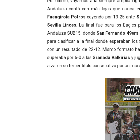
Por último, vayamos a la siempre amplia Lig
Andalucía contó con más ligas que nunca en
Fuengirola Potros
cayendo por 13-25 ante
S
Sevilla Linces
. La final fue para los Eagles
Andaluza SUB15, donde
San Fernando 49ers
para clasificar a la final donde esperaban los
con un resultado de 22-12. Mismo formato ha
superaba por 6-0 a las
Granada Valkirias
y ju
alzaron su tercer título consecutivo por un marc