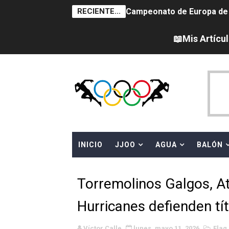
RECIENTE...
Campeonato de Europa de sa
Tour de Francia femenino 
📖Mis Artícu
Women's Pro Baseball Lea
Campeonato de Europa de 
Campeonato de Europa de na
AEW - Adam Page con Brod
INICIO
JJOO
AGUA
BALÓN
Canadá Open 2026
Mundial de MotoGP 2026 -
Torremolinos Galgos, At
Canadian Elite Basketball 
Hurricanes defienden títu
Campeonato de Europa de h
Víctor Calle
lunes, mayo 11, 2026
Flag 