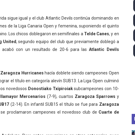
ll League 2026 - Las Utah Talons son bicampeonas de la AU
ida sigue igual y el club Atlantic Devils continúa dominando en
lom 2026 (Oklahoma City, Estados Unidos) - Miquel Travé 
ones de la Liga Canaria Open y femenina, suponiendo el quinto
enino. Los chicos doblegaron en semifinales a
Telde Canes
, y en
 2026 - Tadej Pogacar entra en el selecto grupo de los pe
g United
, segundo equipo del club que previamente doblegó a
 - Lando Norris consigue en Hungría su primera victoria d
na acabó con un resultado de 20-6 para las
Atlantic Devils
guas abiertas 2026 (París, Francia) - Wellbrock y Taddeucc
.
Zaragoza Hurricanes
hacía doblete siendo campeones Open
grar el título en categoría alevín SUB13. La Liga Open culminó
y los novedosos
Donostiako Txipiroiak
subcampeones con 10-
illamayor Mercenarios
(7-9), cuartos
Zaragoza Sparrows
y
SUB17
(2-14). En infantil SUB15 el título se fue para
Zaragoza
 se proclamaron campeones el novedoso club de
Cuarte de