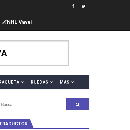
ajal en plataforma. 5 orazos para Chiara Pellacani, doblet
🏒NHL Vavel
VA
 al equipo neutral ruso, llevándose 8 medallas, seis para I
s en el Grand Slam Mexico
RAQUETA
RUEDAS
MÁS
TRADUCTOR