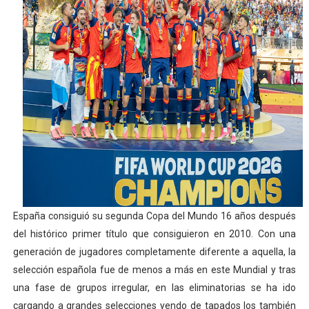
Athletes Unlimited Softball League 2026 - Las Utah Ta
Mundial de piragüismo slalom 2026 (Oklahoma City, Es
Tour de Francia masculino 2026 - Tadej Pogacar entra 
Mundial de Fórmula 1 2026 - Lando Norris consigue en 
Campeonato de Europa de high diving 2026 (París, Fran
España consiguió su segunda Copa del Mundo 16 años después
del histórico primer título que consiguieron en 2010. Con una
generación de jugadores completamente diferente a aquella, la
selección española fue de menos a más en este Mundial y tras
una fase de grupos irregular, en las eliminatorias se ha ido
cargando a grandes selecciones yendo de tapados los también