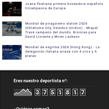
Joana Pastrana primera boxeadora española
tricampeona de Europa
Mundial de piragüismo slalom 2026
(Oklahoma City, Estados Unidos) - Miquel
Travé campeón del mundo. Bronces para
David Llorente y Miren Lazkano
Mundial de esgrima 2026 (Hong Kong) - La
delegación italiana arrasa con 4 oros y 4
platas
Eres nuestro deportista nº:
3
7
5
1
8
1
7
¿Quiénes somos?