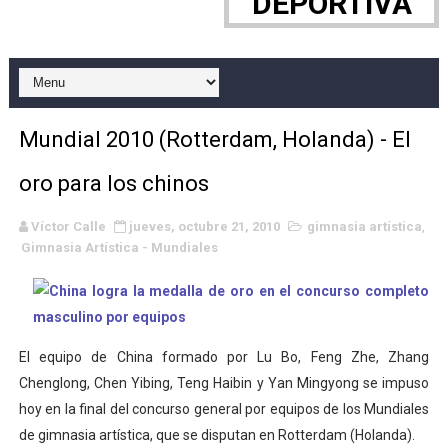
DEPORTIVA
WWE NXT - Myles Borne y Tavion Heights ponen fin al r
Canadian Football League 2026 - Week 10
EFA y AFLE 2026 - Regular season
Mundial 2010 (Rotterdam, Holanda) - El
Grandes éxitos por fin para Chelsea Green, Chad Gabl
oro para los chinos
Campeonato de Europa de MTB 2026 (Monteceneri, Suiza)
Víctor Calle
jueves, octubre 21, 2010
gimnasia artística
,
Gimnasia Artística - Mundiales
Campeonato de Europa de remo 2026 (Varese, Italia) - 
Mundial de lacrosse femenino 2026 (Tokio, Japón) - Es
Máxima celebración en el último Impact! con Jason Ho
El equipo de China formado por Lu Bo, Feng Zhe, Zhang
Chenglong, Chen Yibing, Teng Haibin y Yan Mingyong se impuso
Mundial de esgrima 2026 (Hong Kong) - La delegación ita
hoy en la final del concurso general por equipos de los Mundiales
Raquel Rodriguez es la nueva monarca Intercontinental,
de gimnasia artística, que se disputan en Rotterdam (Holanda).