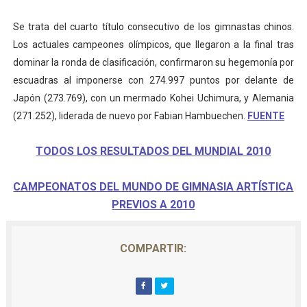
Athletes Unlimited Softball League 2026 - Las Utah Ta
Se trata del cuarto título consecutivo de los gimnastas chinos.
Los actuales campeones olímpicos, que llegaron a la final tras
Mundial de piragüismo slalom 2026 (Oklahoma City, Es
dominar la ronda de clasificación, confirmaron su hegemonía por
Tour de Francia masculino 2026 - Tadej Pogacar entra 
escuadras al imponerse con 274.997 puntos por delante de
Japón (273.769), con un mermado Kohei Uchimura, y Alemania
Mundial de Fórmula 1 2026 - Lando Norris consigue en 
(271.252), liderada de nuevo por Fabian Hambuechen.
FUENTE
Campeonato de Europa de high diving 2026 (París, Fran
TODOS LOS RESULTADOS DEL MUNDIAL 2010
CAMPEONATOS DEL MUNDO DE GIMNASIA ARTÍSTICA
PREVIOS A 2010
COMPARTIR: