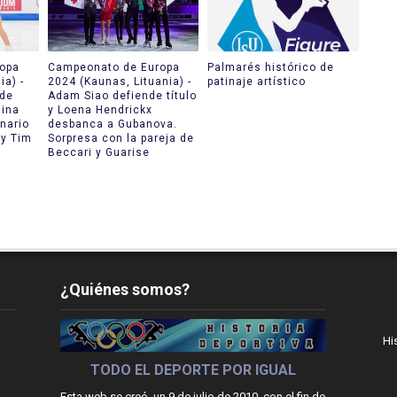
opa
Campeonato de Europa
Palmarés histórico de
ia) -
2024 (Kaunas, Lituania) -
patinaje artístico
 de
Adam Siao defiende título
iina
y Loena Hendrickx
inario
desbanca a Gubanova.
 y Tim
Sorpresa con la pareja de
Beccari y Guarise
¿Quiénes somos?
Hi
TODO EL DEPORTE POR IGUAL
Esta web se creó, un 9 de julio de 2010, con el fin de