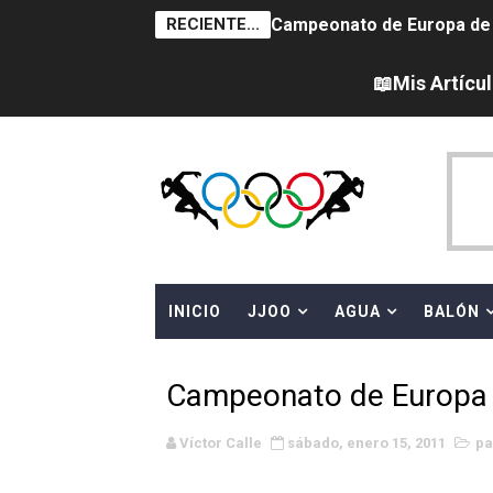
RECIENTE...
Campeonato de Europa de na
AEW - Adam Page con Brod
📖Mis Artícu
Tour de Francia femenino 
Women's Pro Baseball Lea
Campeonato de Europa en a
Campeonato de Europa de 
INICIO
JJOO
AGUA
BALÓN
WWE NXT - Myles Borne y Ta
Canadá Open 2026
Campeonato de Europa 2
Mundial de MotoGP 2026 -
Víctor Calle
sábado, enero 15, 2011
pa
Canadian Elite Basketball