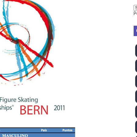
2026 - Week 10
P
 season
ra Chelsea Green, Chad Gable y Baron Corbin en SummerSl
TB 2026 (Monteceneri, Suiza) - Charlie Aldridge y Sina Fr
emo 2026 (Varese, Italia) - Rumanía, Alemania y Gran Breta
ino 2026 (Tokio, Japón) - Estados Unidos invencibles, ya 
último Impact! con Jason Hotch como nuevo TNA Internati
ong Kong) - La delegación italiana arrasa con 4 oros y 4 pl
va monarca Intercontinental, su primer título individual en
ll League 2026 - Las Utah Talons son bicampeonas de la AU