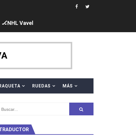
 al equipo neutral ruso, llevándose 8 medallas, seis para I
s en el Grand Slam Mexico
🏒NHL Vavel
VA
ck y Taddeucci. Ángela Martínez 5ª en 10km
RAQUETA
RUEDAS
MÁS
ty Project
TRADUCTOR