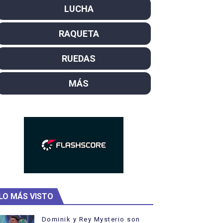
LUCHA
campeón del mundo. Bronces para David Llorente y Miren La
RAQUETA
ntacampeones, los más laureados
el año como campeón
RUEDAS
rtas
MÁS
 Rodríguez y Ana Carvajal
LO MÁS VISTO
Dominik y Rey Mysterio son