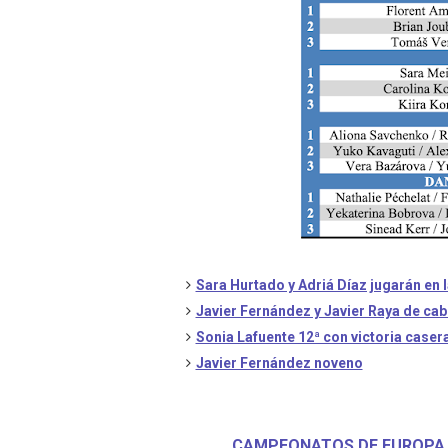
Mundial de piragüismo sla
Tour de Francia masculino
Mundial de Fórmula 1 2026
Copa del Mundo femenina 2
Campeonato de Europa de s
Sara Hurtado y Adriá Díaz jugarán en la
Javier Fernández y Javier Raya de cabe
Sonia Lafuente 12ª con victoria caser
Javier Fernández noveno
CAMPEONATOS DE EUROPA D