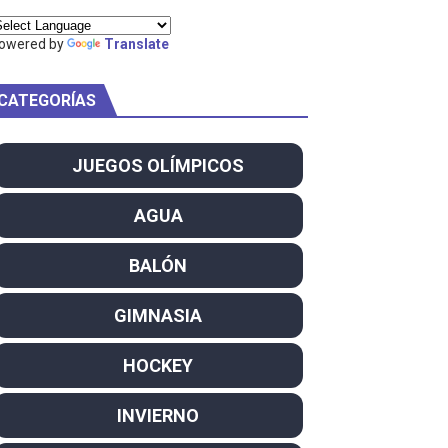
owered by
Translate
CATEGORÍAS
am
ei dominan el Europeo
JUEGOS OLÍMPICOS
ña se reparten el botín y Caetano Horta y Rodrigo Conde f
AGUA
son decacampeonas y quinto oro consecutivo
BALÓN
onal Champion
GIMNASIA
atas
HOCKEY
 WWE
INVIERNO
SL