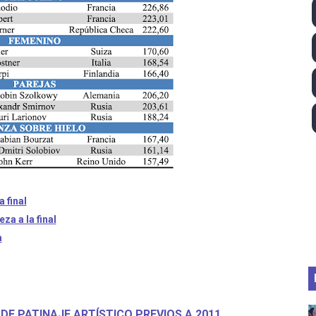
lom 2026 (Oklahoma City, Estados Unidos) - Miquel Travé 
 2026 - Tadej Pogacar entra en el selecto grupo de los pe
 - Lando Norris consigue en Hungría su primera victoria d
026 - Estados Unidos campeón dejando a España a las pue
altos 2026 (París, Francia) - Medalla de bronce para Jorge
 final
za a la final
a
E PATINAJE ARTÍSTICO PREVIOS A 2011