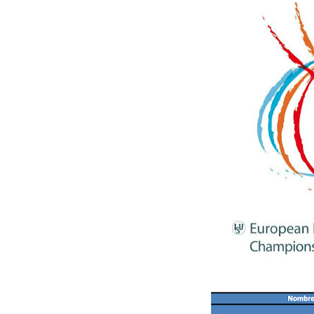
Canadian Football League 
EFA y AFLE 2026 - Regular
Grandes éxitos por fin pa
Campeonato de Europa de M
Campeonato de Europa de r
Mundial de lacrosse femen
Máxima celebración en el 
Mundial de esgrima 2026 (H
Raquel Rodriguez es la nue
Athletes Unlimited Softba