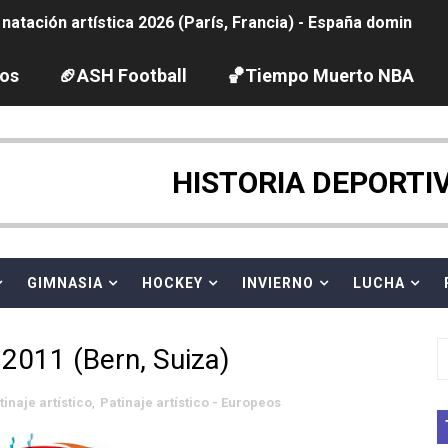
tación artística 2026 (París, Francia) - España domina junto
ido desbancan una semana después a The Demand por trío
los
🏈ASH Football
🏀Tiempo Muerto NBA
2026 - Etapa 5
gue 2026
HISTORIA DEPORTI
guas abiertas 2026 (París, Francia) - Dobletes de Wellbro
pentatlón moderno 2026 (Estambul, Turquía)
GIMNASIA
HOCKEY
INVIERNO
LUCHA
vion Heights ponen fin al reinado por parejas de The Vani
011 (Bern, Suiza)
 GP Gran Bretaña
tinaje artístico
,
Patinaje artístico - Europeos
 League