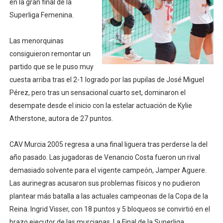
en la gran final de la
Mundial de piragüismo slalom 2026 (Oklahoma City, Es
Superliga Femenina.
Tour de Francia masculino 2026 - Tadej Pogacar entra 
Las menorquinas
consiguieron remontar un
Mundial de Fórmula 1 2026 - Lando Norris consigue en 
partido que se le puso muy
cuesta arriba tras el 2-1 logrado por las pupilas de José Miguel
Copa del Mundo femenina 2026 - Estados Unidos campe
Pérez, pero tras un sensacional cuarto set, dominaron el
Campeonato de Europa de saltos 2026 (París, Francia) 
desempate desde el inicio con la estelar actuación de Kylie
Atherstone, autora de 27 puntos.
CAV Murcia 2005 regresa a una final liguera tras perderse la del
año pasado. Las jugadoras de Venancio Costa fueron un rival
demasiado solvente para el vigente campeón, Jamper Aguere.
Las aurinegras acusaron sus problemas físicos y no pudieron
plantear más batalla a las actuales campeonas de la Copa de la
Reina. Ingrid Visser, con 18 puntos y 5 bloqueos se convirtió en el
brazo ejecutor de las murcianas. La Final de la Superliga