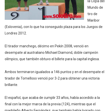
la Copa del
Mundial de lacrosse femenino 2026 (Tokio, Japón) - Es
Mundo de
tiro de
Máxima celebración en el último Impact! con Jason Ho
Maribor
(Eslovenia), con lo que ha conseguido plaza para los Juegos de
Mundial de esgrima 2026 (Hong Kong) - La delegación ita
Londres 2012.
Raquel Rodriguez es la nueva monarca Intercontinental,
El tirador manchego, décimo en Pekín 2008, venció en
Campeonato de Europa de atletismo femenino 2026 (Bi
desempate al australiano Michael Diamond, doble campeón
olímpico, que también obtuvo el billete para la capital inglesa.
Ambos terminaron igualados a 146 puntos y en el desempate el
tirador de Tomelloso venció por 3-2 para obtener una victoria
brillante.
El español, que acaba de cumplir 33 años, había accedido a la
final con la mejor marca de la previa (124), mientras que el
madrileño Alberto Fernández, que también había logrado con