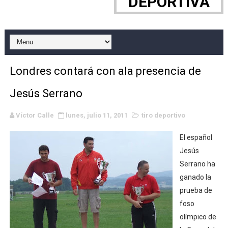
DEPORTIVA
Canadian Elite Basketball League 2026 - CEBL Finals
Canadian Football League 2026 - Week 10
EFA y AFLE 2026 - Regular season
Londres contará con ala presencia de
Campeonato de Europa de saltos 2026 (París, Francia) 
Jesús Serrano
Campeonato de Europa de natación artística 2026 (París,
Víctor Calle
lunes, julio 11, 2011
tiro deportivo
AEW - Adam Page con Brodido desbancan una semana d
El español
WWE NXT - Myles Borne y Tavion Heights ponen fin al r
Jesús
Serrano ha
Grandes éxitos por fin para Chelsea Green, Chad Gabl
ganado la
prueba de
Campeonato de Europa de MTB 2026 (Monteceneri, Suiza)
foso
olímpico de
Campeonato de Europa de remo 2026 (Varese, Italia) - 