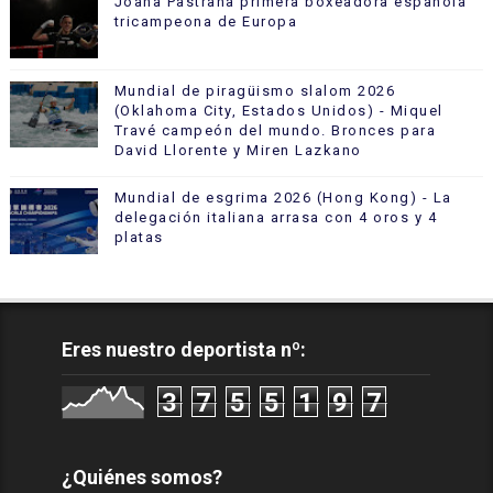
Joana Pastrana primera boxeadora española
tricampeona de Europa
Mundial de piragüismo slalom 2026
(Oklahoma City, Estados Unidos) - Miquel
Travé campeón del mundo. Bronces para
David Llorente y Miren Lazkano
Mundial de esgrima 2026 (Hong Kong) - La
delegación italiana arrasa con 4 oros y 4
platas
Eres nuestro deportista nº:
3
7
5
5
1
9
7
¿Quiénes somos?