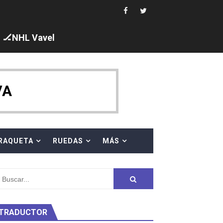
i los protagonistas. Ángela Martínez fue 5ª en 10km
🏒NHL Vavel
ajal en plataforma. 5 orazos para Chiara Pellacani, doblet
VA
 al equipo neutral ruso, llevándose 8 medallas, seis para I
RAQUETA
RUEDAS
MÁS
s en el Grand Slam Mexico
TRADUCTOR