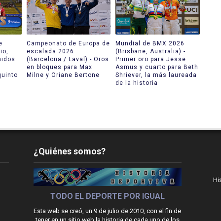
e
Campeonato de Europa de
Mundial de BMX 2026
io,
escalada 2026
(Brisbane, Australia) -
nidos
(Barcelona / Laval) - Oros
Primer oro para Jesse
en bloques para Max
Asmus y cuarto para Beth
uinto
Milne y Oriane Bertone
Shriever, la más laureada
de la historia
¿Quiénes somos?
Hi
TODO EL DEPORTE POR IGUAL
Esta web se creó, un 9 de julio de 2010, con el fin de
tener en un sitio web la historia de cada uno de los