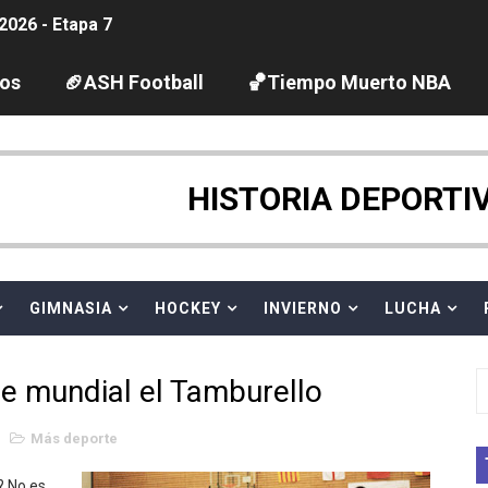
2026 - Etapa 7
guas abiertas 2026 (París, Francia) - Wellbrock y Taddeucc
los
🏈ASH Football
🏀Tiempo Muerto NBA
ltos 2026 (París, Francia) - Bronce para Jorge y Ana Carv
gue 2026
HISTORIA DEPORTI
pentatlón moderno 2026 (Estambul, Turquía)
tación artística 2026 (París, Francia) - España domina junto
GIMNASIA
HOCKEY
INVIERNO
LUCHA
ido desbancan una semana después a The Demand por trío
e mundial el Tamburello
 GP Gran Bretaña
1
Más deporte
League 2026 - Playoffs
? No es