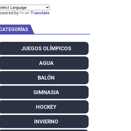
ty Project
owered by
Translate
CATEGORÍAS
am
JUEGOS OLÍMPICOS
ei dominan el Europeo
AGUA
ña se reparten el botín y Caetano Horta y Rodrigo Conde f
BALÓN
son decacampeonas y quinto oro consecutivo
GIMNASIA
onal Champion
HOCKEY
atas
INVIERNO
 WWE