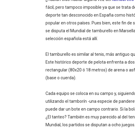
WWE NXT - Myles Borne y Ta
fácil, pero tampoco imposible ya que se trata d
deporte tan desconocido en España como histó
Canadian Football League 
popular en otros países. Pues bien, este fin d
se disputa el Mundial de tamburello en Marsella
EFA y AFLE 2026 - Regular
selección española está allí.
Grandes éxitos por fin pa
El tamburello es similar al tenis, más antiguo q
Campeonato de Europa de M
Este histórico deporte de pelota enfrenta a do
rectangular (80x20 ó 18 metros) de arena o asfa
Campeonato de Europa de r
(base o cuerda).
Mundial de lacrosse femen
Cada equipo se coloca en su campo y, siguiendo 
utilizando el tamborín -una especie de pandere
Máxima celebración en el 
puede dar un bote en campo contrario. Si la bola
Mundial de esgrima 2026 (H
¿El tanteo? También es muy parecido al del teni
Mundial, los partidos se disputan a ocho juegos
Raquel Rodriguez es la nue