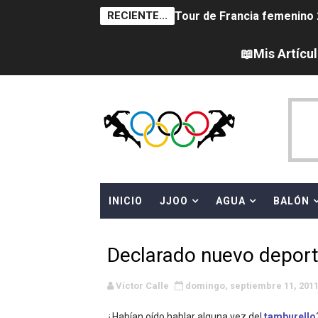
RECIENTE...
Tour de Francia femenino 
Campeonato de Europa en a
📖Mis Artícu
Campeonato de Europa de sa
Women's Pro Baseball Lea
Campeonato de Europa de 
Campeonato de Europa de na
INICIO
JJOO
AGUA
BALÓN
AEW - Adam Page con Brod
Canadá Open 2026
Declarado nuevo deport
Mundial de MotoGP 2026 -
Víctor Calle
domingo, septiembre 11, 201
Canadian Elite Basketball 
¿Habían oído hablar alguna vez del
tamburello