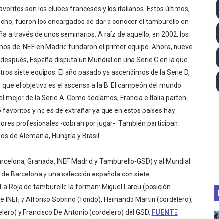
avoritos son los clubes franceses y los italianos. Estos últimos,
ll League 2026 - Las Utah Talons son bicampeonas de la AU
cho, fueron los encargados de dar a conocer el tamburello en
lom 2026 (Oklahoma City, Estados Unidos) - Miquel Travé 
a a través de unos seminarios. A raíz de aquello, en 2002, los
os de INEF en Madrid fundaron el primer equipo. Ahora, nueve
 2026 - Tadej Pogacar entra en el selecto grupo de los pe
después, España disputa un Mundial en una Serie C en la que
tros siete equipos. El año pasado ya ascendimos de la Serie D,
 - Lando Norris consigue en Hungría su primera victoria d
o que el objetivo es el ascenso a la B. El campeón del mundo
el mejor de la Serie A. Como decíamos, Francia e Italia parten
igh diving 2026 (París, Francia) - Catalin Preda y Nelli C
favoritos y no es de extrañar ya que en estos países hay
ores profesionales -cobran por jugar-. También participan
os de Alemania, Hungría y Brasil.
celona, Granada, INEF Madrid y Tamburello-GSD) y al Mundial
l de Barcelona y una selección española con siete
La Roja de tamburello la forman: Miguel Lareu (posición
e INEF, y Alfonso Sobrino (fondo), Hernando Martín (cordelero),
lero) y Francisco De Antonio (cordelero) del GSD.
FUENTE