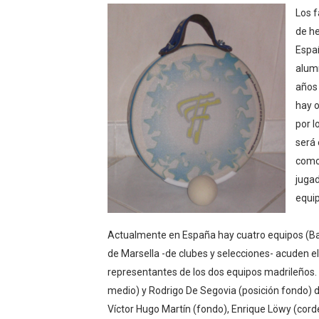
Los f
Athletes Unlimited Softba
de he
Mundial de piragüismo sla
Españ
alumn
Tour de Francia masculino
años 
hay o
Mundial de Fórmula 1 2026
por l
será 
Campeonato de Europa de h
como 
jugad
equip
Actualmente en España hay cuatro equipos (Bar
de Marsella -de clubes y selecciones- acuden e
representantes de los dos equipos madrileños. 
medio) y Rodrigo De Segovia (posición fondo) d
Víctor Hugo Martín (fondo), Enrique Löwy (corde