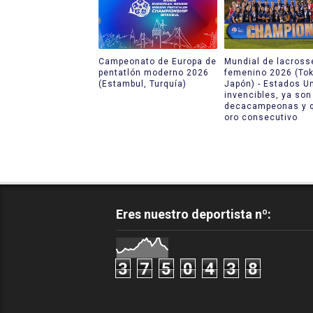
Campeonato de Europa de
Mundial de lacross
pentatlón moderno 2026
femenino 2026 (Tok
(Estambul, Turquía)
Japón) - Estados U
invencibles, ya son
decacampeonas y q
oro consecutivo
Eres nuestro deportista nº:
3
7
5
0
4
3
8