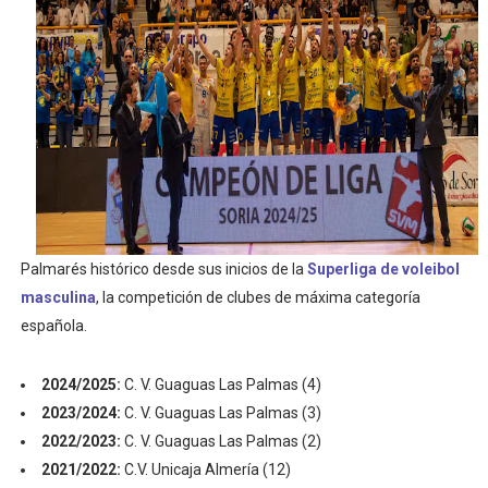
Athletes Unlimited Softball League 2026 - Las Utah Ta
Mundial de piragüismo slalom 2026 (Oklahoma City, Es
Tour de Francia masculino 2026 - Tadej Pogacar entra 
Mundial de Fórmula 1 2026 - Lando Norris consigue en 
Campeonato de Europa de high diving 2026 (París, Fran
Palmarés histórico desde sus inicios de la
Superliga de voleibol
masculina
, la competición de clubes de máxima categoría
española.
2024/2025:
C. V. Guaguas Las Palmas (4)
2023/2024:
C. V. Guaguas Las Palmas (3)
2022/2023:
C. V. Guaguas Las Palmas (2)
2021/2022:
C.V. Unicaja Almería (12)