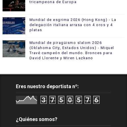
tricampeona de Europa
Mundial de esgrima 2026 (Hong Kong) - La
delegación italiana arrasa con 4 oros y 4
platas
Mundial de piragüismo slalom 2026
(Oklahoma City, Estados Unidos) - Miquel
Travé campeón del mundo. Bronces para
David Llorente y Miren Lazkano
Eres nuestro deportista nº:
3
7
5
0
5
7
6
¿Quiénes somos?