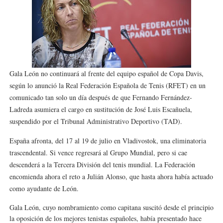
Athletes Unlimited Softball League 2026 - Las Utah Ta
Mundial de piragüismo slalom 2026 (Oklahoma City, Es
Tour de Francia masculino 2026 - Tadej Pogacar entra 
Gala León no continuará al frente del equipo español de Copa Davis,
Mundial de Fórmula 1 2026 - Lando Norris consigue en 
según lo anunció la Real Federación Española de Tenis (RFET) en un
comunicado tan solo un día después de que Fernando Fernández-
Campeonato de Europa de saltos 2026 (París, Francia) 
Ladreda asumiera el cargo en sustitución de José Luis Escañuela,
suspendido por el Tribunal Administrativo Deportivo (TAD).
España afronta, del 17 al 19 de julio en Vladivostok, una eliminatoria
trascendental. Si vence regresará al Grupo Mundial, pero si cae
descenderá a la Tercera División del tenis mundial. La Federación
encomienda ahora el reto a Julián Alonso, que hasta ahora había actuado
como ayudante de León.
Gala León, cuyo nombramiento como capitana suscitó desde el principio
la oposición de los mejores tenistas españoles, había presentado hace