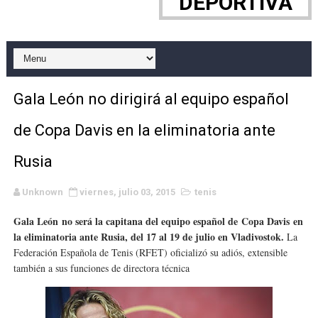
DEPORTIVA
WWE NXT - Myles Borne y Tavion Heights ponen fin al r
Canadian Football League 2026 - Week 10
EFA y AFLE 2026 - Regular season
Gala León no dirigirá al equipo español
Grandes éxitos por fin para Chelsea Green, Chad Gabl
de Copa Davis en la eliminatoria ante
Campeonato de Europa de MTB 2026 (Monteceneri, Suiza)
Rusia
Campeonato de Europa de remo 2026 (Varese, Italia) - 
Unknown
viernes, julio 03, 2015
tenis
Mundial de lacrosse femenino 2026 (Tokio, Japón) - Es
Gala León
no será la capitana del equipo español de
Copa Davis
en
la eliminatoria ante Rusia, del 17 al 19 de julio en Vladivostok.
La
Máxima celebración en el último Impact! con Jason Ho
Federación Española de Tenis (RFET) oficializó su adiós, extensible
también a sus funciones de directora técnica
Mundial de esgrima 2026 (Hong Kong) - La delegación ita
Raquel Rodriguez es la nueva monarca Intercontinental,