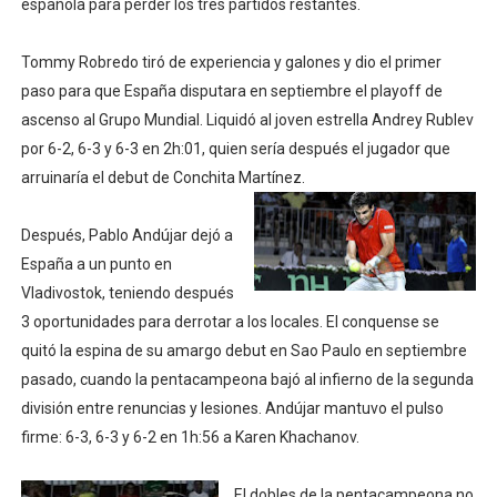
española para perder los tres partidos restantes.
Tour de Francia masculino 2026 - Tadej Pogacar entra 
Tommy Robredo tiró de experiencia y galones y dio el primer
Mundial de Fórmula 1 2026 - Lando Norris consigue en 
paso para que España disputara en septiembre el playoff de
ascenso al Grupo Mundial. Liquidó al joven estrella Andrey Rublev
Copa del Mundo femenina 2026 - Estados Unidos campe
por 6-2, 6-3 y 6-3 en 2h:01, quien sería después el jugador que
arruinaría el debut de Conchita Martínez.
Campeonato de Europa de saltos 2026 (París, Francia) 
Campeonato de Europa de natación artística 2026 (París,
Después, Pablo Andújar dejó a
España a un punto en
Vladivostok, teniendo después
3 oportunidades para derrotar a los locales. El conquense se
quitó la espina de su amargo debut en Sao Paulo en septiembre
pasado, cuando la pentacampeona bajó al infierno de la segunda
división entre renuncias y lesiones. Andújar mantuvo el pulso
firme: 6-3, 6-3 y 6-2 en 1h:56 a Karen Khachanov.
El dobles de la pentacampeona no