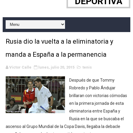
DEPORTIVA
EFA y AFLE 2026 - Regular season
Grandes éxitos por fin para Chelsea Green, Chad Gabl
Campeonato de Europa de MTB 2026 (Monteceneri, Suiza)
Rusia dio la vuelta a la eliminatoria y
Campeonato de Europa de remo 2026 (Varese, Italia) - 
manda a España a la permanencia
Mundial de lacrosse femenino 2026 (Tokio, Japón) - Es
Víctor Calle
lunes, julio 20, 2015
tenis
Máxima celebración en el último Impact! con Jason Ho
Después de que Tommy
Mundial de esgrima 2026 (Hong Kong) - La delegación ita
Robredo y Pablo Ándujar
brillaran con victorias cómodas
Raquel Rodriguez es la nueva monarca Intercontinental,
en la primera jornada de esta
eliminatoria entre España y
Athletes Unlimited Softball League 2026 - Las Utah Ta
Rusia en la que se buscaba el
ascenso al Grupo Mundial de la Copa Davis, llegaba la debacle
Mundial de piragüismo slalom 2026 (Oklahoma City, Es