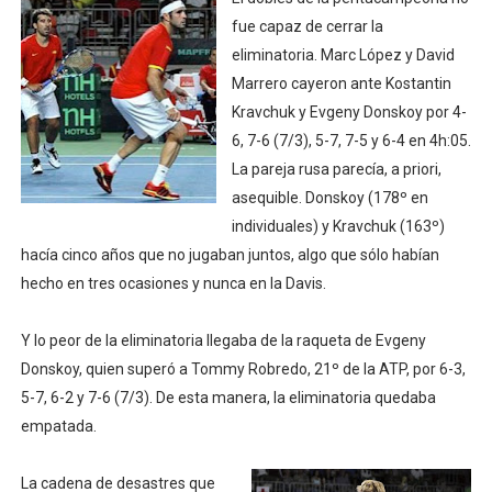
fue capaz de cerrar la
eliminatoria. Marc López y David
Marrero cayeron ante Kostantin
Kravchuk y Evgeny Donskoy por 4-
6, 7-6 (7/3), 5-7, 7-5 y 6-4 en 4h:05.
La pareja rusa parecía, a priori,
asequible. Donskoy (178º en
individuales) y Kravchuk (163º)
hacía cinco años que no jugaban juntos, algo que sólo habían
hecho en tres ocasiones y nunca en la Davis.
Y lo peor de la eliminatoria llegaba de la raqueta de Evgeny
Donskoy, quien superó a Tommy Robredo, 21º de la ATP, por 6-3,
5-7, 6-2 y 7-6 (7/3). De esta manera, la eliminatoria quedaba
empatada.
La cadena de desastres que