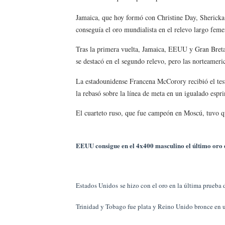
Athletes Unlimited Softba
Jamaica, que hoy formó con Christine Day, Sherick
conseguía el oro mundialista en el relevo largo fe
Mundial de piragüismo sla
Tras la primera vuelta, Jamaica, EEUU y Gran Bretañ
Tour de Francia masculino
se destacó en el segundo relevo, pero las norteameri
La estadounidense Francena McCorory recibió el test
Mundial de Fórmula 1 2026
la rebasó sobre la línea de meta en un igualado espri
Campeonato de Europa de h
El cuarteto ruso, que fue campeón en Moscú, tuvo q
EEUU consigue en el 4x400 masculino el último oro 
Estados
Unidos
se hizo con el oro en la última prueba
Trinidad y Tobago fue plata y Reino Unido bronce en un