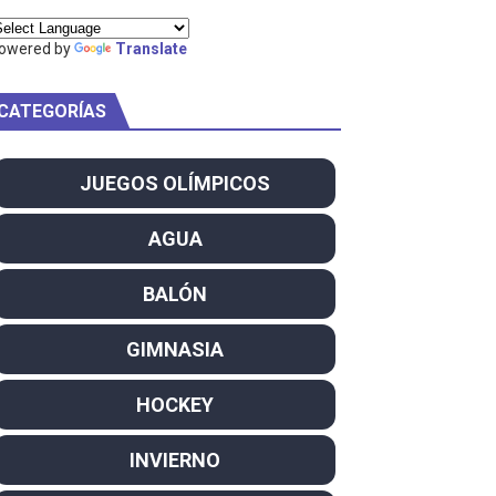
ty Project
owered by
Translate
CATEGORÍAS
am
JUEGOS OLÍMPICOS
ei dominan el Europeo
AGUA
ña se reparten el botín y Caetano Horta y Rodrigo Conde f
BALÓN
son decacampeonas y quinto oro consecutivo
GIMNASIA
onal Champion
HOCKEY
atas
INVIERNO
 WWE