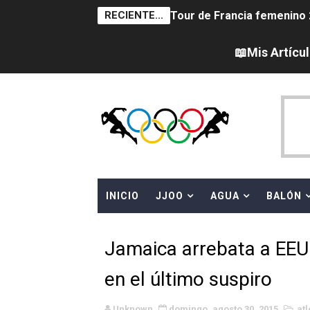
RECIENTE...
Tour de Francia femenino 
Campeonato de Europa en a
📖Mis Artícu
Campeonato de Europa de sa
Women's Pro Baseball Lea
Campeonato de Europa de 
Campeonato de Europa de na
INICIO
JJOO
AGUA
BALÓN
AEW - Adam Page con Brod
Canadá Open 2026
Jamaica arrebata a EEU
Mundial de MotoGP 2026 -
en el último suspiro
Canadian Elite Basketball 
Unknown
domingo, agosto 30, 2015
at