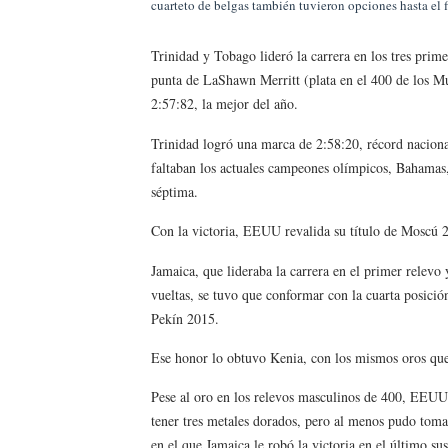
cuarteto de belgas también tuvieron opciones hasta el f
Trinidad y Tobago lideró la carrera en los tres prim
punta de LaShawn Merritt (plata en el 400 de los Mu
2:57:82, la mejor del año.
Trinidad logró una marca de 2:58:20, récord naciona
faltaban los actuales campeones olímpicos, Bahamas
séptima.
Con la victoria, EEUU revalida su título de Moscú 
Jamaica, que lideraba la carrera en el primer relevo
vueltas, se tuvo que conformar con la cuarta posición
Pekín 2015.
Ese honor lo obtuvo Kenia, con los mismos oros que l
Pese al oro en los relevos masculinos de 400, EEUU s
tener tres metales dorados, pero al menos pudo toma
en el que Jamaica le robó la victoria en el último sus