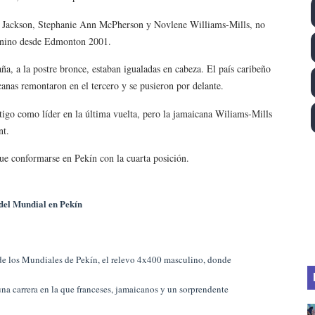
ll League 2026 - Las Utah Talons son bicampeonas de la AU
a Jackson, Stephanie Ann McPherson y Novlene Williams-Mills, no
menino desde Edmonton 2001.
lom 2026 (Oklahoma City, Estados Unidos) - Miquel Travé 
a, a la postre bronce, estaban igualadas en cabeza. El país caribeño
 2026 - Tadej Pogacar entra en el selecto grupo de los pe
canas remontaron en el tercero y se pusieron por delante.
igo como líder en la última vuelta, pero la jamaicana Wiliams-Mills
 - Lando Norris consigue en Hungría su primera victoria d
nt.
igh diving 2026 (París, Francia) - Catalin Preda y Nelli C
ue conformarse en Pekín con la cuarta posición.
del Mundial en Pekín
 de los Mundiales de Pekín, el relevo 4x400 masculino, donde
a carrera en la que franceses, jamaicanos y un sorprendente