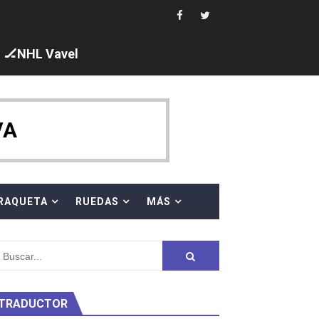
i los protagonistas. Ángela Martínez fue 5ª en 10km
🏒NHL Vavel
ajal en plataforma. 5 orazos para Chiara Pellacani, doblet
VA
 al equipo neutral ruso, llevándose 8 medallas, seis para I
RAQUETA
RUEDAS
MÁS
s en el Grand Slam Mexico
TRADUCTOR