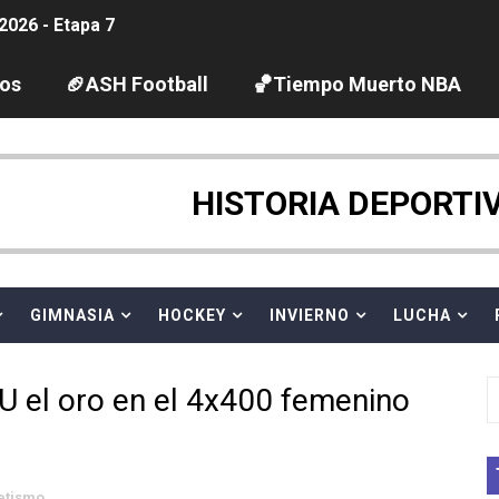
2026 - Etapa 7
guas abiertas 2026 (París, Francia) - Wellbrock y Taddeucc
los
🏈ASH Football
🏀Tiempo Muerto NBA
ltos 2026 (París, Francia) - Bronce para Jorge y Ana Carv
gue 2026
HISTORIA DEPORTI
pentatlón moderno 2026 (Estambul, Turquía)
tación artística 2026 (París, Francia) - España domina junto
GIMNASIA
HOCKEY
INVIERNO
LUCHA
ido desbancan una semana después a The Demand por trío
U el oro en el 4x400 femenino
 GP Gran Bretaña
League 2026 - Playoffs
letismo