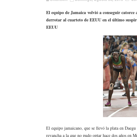
WWE NXT - Myles Borne y Ta
El equipo de Jamaica volvió a conseguir catorce 
derrotar al cuarteto de EEUU en el último suspir
Canadian Football League 
EEUU
EFA y AFLE 2026 - Regular
Grandes éxitos por fin pa
Campeonato de Europa de M
Campeonato de Europa de r
Mundial de lacrosse femen
Máxima celebración en el 
Mundial de esgrima 2026 (H
El equipo jamaicano, que se llevó la plata en Daegu
Raquel Rodriguez es la nue
revancha a la que no pudo optar hace dos años en Mos