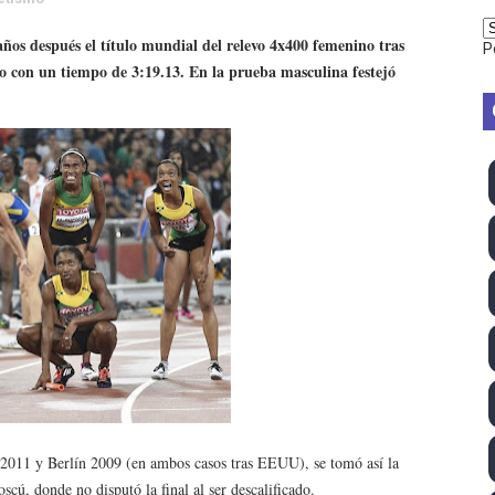
vion Heights ponen fin al reinado por parejas de The Vani
años después el título mundial del relevo 4x400 femenino tras
P
o con un tiempo de 3:19.13. En la prueba masculina festejó
2026 - Week 10
 season
ra Chelsea Green, Chad Gable y Baron Corbin en SummerSl
TB 2026 (Monteceneri, Suiza) - Charlie Aldridge y Sina Fr
emo 2026 (Varese, Italia) - Rumanía, Alemania y Gran Breta
ino 2026 (Tokio, Japón) - Estados Unidos invencibles, ya 
último Impact! con Jason Hotch como nuevo TNA Internati
ong Kong) - La delegación italiana arrasa con 4 oros y 4 pl
 2011 y Berlín 2009 (en ambos casos tras EEUU), se tomó así la
va monarca Intercontinental, su primer título individual en
cú, donde no disputó la final al ser descalificado.