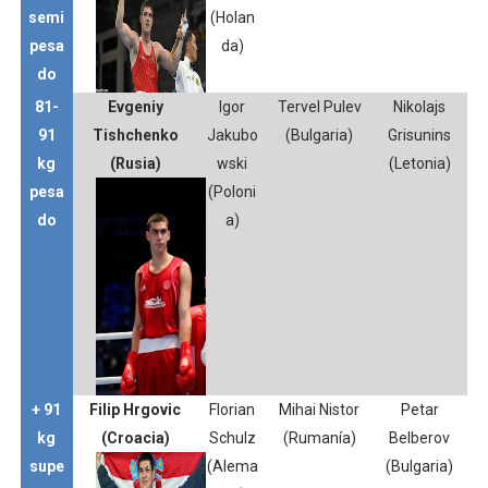
semi
(Holan
pesa
da)
do
81-
Evgeniy
Igor
Tervel Pulev
Nikolajs
91
Tishchenko
Jakubo
(Bulgaria)
Grisunins
kg
(Rusia)
wski
(Letonia)
pesa
(Poloni
do
a)
+ 91
Filip Hrgovic
Florian
Mihai Nistor
Petar
kg
(Croacia)
Schulz
(Rumanía)
Belberov
supe
(Alema
(Bulgaria)