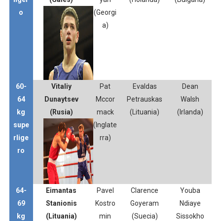
o
(Georgi
a)
60-
Vitaliy
Pat
Evaldas
Dean
64
Dunaytsev
Mccor
Petrauskas
Walsh
kg
(Rusia)
mack
(Lituania)
(Irlanda)
supe
(Inglate
rlige
rra)
ro
64-
Eimantas
Pavel
Clarence
Youba
69
Stanionis
Kostro
Goyeram
Ndiaye
kg
(Lituania)
min
(Suecia)
Sissokho