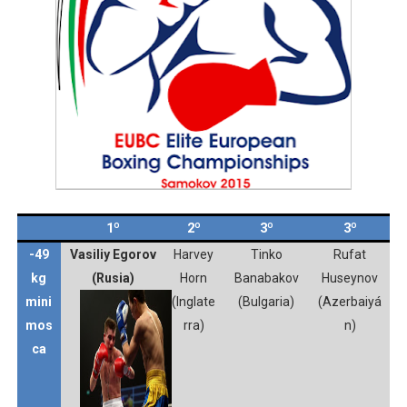
Mundial de lacrosse femenino 2026 (Tokio, Japón) - Es
Máxima celebración en el último Impact! con Jason Ho
Mundial de esgrima 2026 (Hong Kong) - La delegación ita
Raquel Rodriguez es la nueva monarca Intercontinental,
Campeonato de Europa de atletismo femenino 2026 (Bi
1º
2º
3º
3º
-49
Vasiliy Egorov
Harvey
Tinko
Rufat
kg
(Rusia)
Horn
Banabakov
Huseynov
mini
(Inglate
(Bulgaria)
(Azerbaiyá
mos
rra)
n)
ca