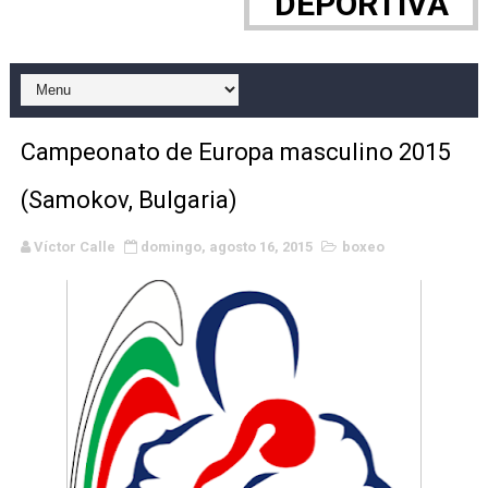
DEPORTIVA
Canadian Elite Basketball League 2026 - CEBL Finals
Canadian Football League 2026 - Week 10
EFA y AFLE 2026 - Regular season
Campeonato de Europa masculino 2015
Campeonato de Europa de saltos 2026 (París, Francia) 
(Samokov, Bulgaria)
Campeonato de Europa de natación artística 2026 (París,
Víctor Calle
domingo, agosto 16, 2015
boxeo
AEW - Adam Page con Brodido desbancan una semana d
WWE NXT - Myles Borne y Tavion Heights ponen fin al r
Grandes éxitos por fin para Chelsea Green, Chad Gabl
Campeonato de Europa de MTB 2026 (Monteceneri, Suiza)
Campeonato de Europa de remo 2026 (Varese, Italia) - 