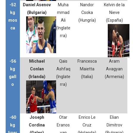
-52
Daniel Asenov
Muha
Nandor
Kelvin de la
kg
(Bulgaria)
mmad
Csoka
Nieve
mos
Ali
(Hungría)
(España)
ca
(Inglate
rra)
-56
Michael
Qais
Francesca
Aram
kg
Conlan
Ashfaq
Maietta
Avagyan
gall
(Irlanda)
(Inglate
(Italia)
(Armenia)
o
rra)
-60
Joseph
Otar
Enrico Le
Elian
kg
Cordina
Eranos
Cruz
Dimitrov
liger
(Gales)
yan
(Holanda)
(Bulgaria)