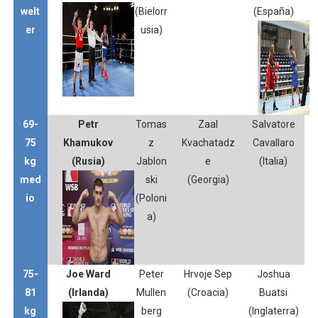
welt
(Bielorr
(España)
er
usia)
69-
Petr
Tomas
Zaal
Salvatore
75
Khamukov
z
Kvachatadz
Cavallaro
kg
(Rusia)
Jablon
e
(Italia)
med
ski
(Georgia)
io
(Poloni
a)
75-
Joe Ward
Peter
Hrvoje Sep
Joshua
81
(Irlanda)
Mullen
(Croacia)
Buatsi
kg
berg
(Inglaterra)