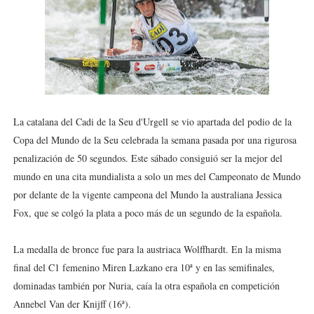
Athletes Unlimited Softball League 2026 - Las Utah Ta
Mundial de piragüismo slalom 2026 (Oklahoma City, Es
Tour de Francia masculino 2026 - Tadej Pogacar entra 
Mundial de Fórmula 1 2026 - Lando Norris consigue en 
La catalana del Cadi de la Seu d'Urgell se vio apartada del podio de la
Copa del Mundo de la Seu celebrada la semana pasada por una rigurosa
Campeonato de Europa de high diving 2026 (París, Fran
penalización de 50 segundos. Este sábado consiguió ser la mejor del
mundo en una cita mundialista a solo un mes del Campeonato de Mundo
por delante de la vigente campeona del Mundo la australiana Jessica
Fox, que se colgó la plata a poco más de un segundo de la española.
La medalla de bronce fue para la austriaca Wolffhardt. En la misma
final del C1 femenino Miren Lazkano era 10ª y en las semifinales,
dominadas también por Nuria, caía la otra española en competición
Annebel Van der Knijff (16ª).