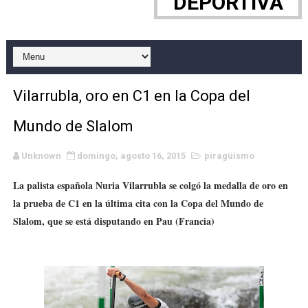
DEPORTIVA
WWE NXT - Myles Borne y Tavion Heights ponen fin al r
Canadian Football League 2026 - Week 10
EFA y AFLE 2026 - Regular season
Vilarrubla, oro en C1 en la Copa del
Grandes éxitos por fin para Chelsea Green, Chad Gabl
Mundo de Slalom
Campeonato de Europa de MTB 2026 (Monteceneri, Suiza)
Unknown
domingo, agosto 16, 2015
piragüismo
Campeonato de Europa de remo 2026 (Varese, Italia) - 
La palista española Nuria Vilarrubla se colgó la medalla de oro en
la prueba de C1 en la última cita con la Copa del Mundo de
Mundial de lacrosse femenino 2026 (Tokio, Japón) - Es
Slalom, que se está disputando en Pau (Francia)
Máxima celebración en el último Impact! con Jason Ho
Mundial de esgrima 2026 (Hong Kong) - La delegación ita
Raquel Rodriguez es la nueva monarca Intercontinental,