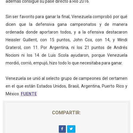
además consigue su pase directo a Río 2016.
Athletes Unlimited Softball League 2026 - Las Utah Ta
Sin ser favorito para ganar la final, Venezuela comprobó por qué
Mundial de piragüismo slalom 2026 (Oklahoma City, Es
dicen que la defensiva gana campeonatos y de manera
ordenada donde aportaron todos, y a la ofensiva destacaron
Tour de Francia masculino 2026 - Tadej Pogacar entra 
Heissler Guillent, con 15 puntos, John Cox, con 14, y Windi
Graterol, con 11. Por Argentina, ni los 21 puntos de Andrés
Mundial de Fórmula 1 2026 - Lando Norris consigue en 
Nocioni ni los 14 de Luis Scola ayudaron, porque Venezuela
Campeonato de Europa de high diving 2026 (París, Fran
mordió, corrió, empujó, hizo todo lo que necesitaba para ganar.
Venezuela se unió al selecto grupo de campeones del certamen
en el que están Estados Unidos, Brasil, Argentina, Puerto Rico y
México.
FUENTE
COMPARTIR: