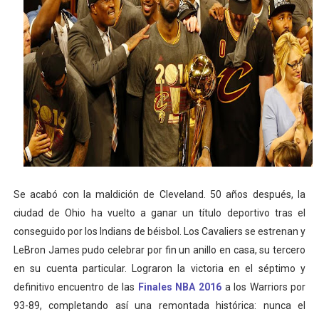
Athletes Unlimited Softball League 2026 - Las Utah Ta
Mundial de piragüismo slalom 2026 (Oklahoma City, Es
Tour de Francia masculino 2026 - Tadej Pogacar entra 
Mundial de Fórmula 1 2026 - Lando Norris consigue en 
Campeonato de Europa de high diving 2026 (París, Fran
Se acabó con la maldición de Cleveland. 50 años después, la
ciudad de Ohio ha vuelto a ganar un título deportivo tras el
conseguido por los Indians de béisbol. Los Cavaliers se estrenan y
LeBron James pudo celebrar por fin un anillo en casa, su tercero
en su cuenta particular. Lograron la victoria en el séptimo y
definitivo encuentro de las
Finales NBA 2016
a los Warriors por
93-89, completando así una remontada histórica: nunca el