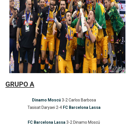
Mundial de piragüismo slalom 2026 (Oklahoma City, Es
Tour de Francia masculino 2026 - Tadej Pogacar entra 
Mundial de Fórmula 1 2026 - Lando Norris consigue en 
Copa del Mundo femenina 2026 - Estados Unidos campe
Campeonato de Europa de saltos 2026 (París, Francia) 
GRUPO A
Dinamo Moscú
3-2 Carlos Barbosa
Tasisat Daryaei 2-4
FC Barcelona Lassa
FC Barcelona Lassa
3-2 Dinamo Moscú