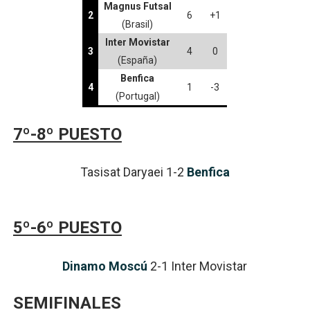
Magnus Futsal
2
6
+1
(Brasil)
Inter Movistar
3
4
0
(España)
Benfica
4
1
-3
(Portugal)
7º-8º PUESTO
Tasisat Daryaei 1-2
Benfica
5º-6º PUESTO
Dinamo Moscú
2-1 Inter Movistar
SEMIFINALES