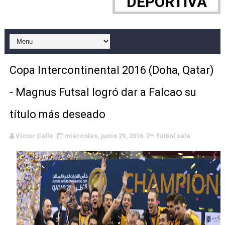
DEPORTIVA
Canadian Football League 2026 - Week 10
EFA y AFLE 2026 - Regular season
Grandes éxitos por fin para Chelsea Green, Chad Gabl
Copa Intercontinental 2016 (Doha, Qatar)
Campeonato de Europa de MTB 2026 (Monteceneri, Suiza)
- Magnus Futsal logró dar a Falcao su
Campeonato de Europa de remo 2026 (Varese, Italia) - 
título más deseado
Mundial de lacrosse femenino 2026 (Tokio, Japón) - Es
Víctor Calle
miércoles, junio 29, 2016
fútbol sala
Máxima celebración en el último Impact! con Jason Ho
Mundial de esgrima 2026 (Hong Kong) - La delegación ita
Raquel Rodriguez es la nueva monarca Intercontinental,
Athletes Unlimited Softball League 2026 - Las Utah Ta