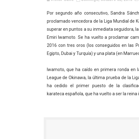
WWE NXT - Myles Borne y Ta
Por segundo año consecutivo, Sandra Sánc
proclamado vencedora de la Liga Mundial de K
Canadian Football League 
superar en puntos a su inmediata seguidora, l
EFA y AFLE 2026 - Regular
Emiri Iwamoto. Se ha vuelto a proclamar ca
2016 con tres oros (los conseguidos en las P
Grandes éxitos por fin pa
Egipto, Dubai y Turquía) y una plata (en Marrue
Campeonato de Europa de M
Iwamoto, que ha caído en primera ronda en l
Campeonato de Europa de r
League de Okinawa, la última prueba de la Lig
ha cedido el primer puesto de la clasifica
Mundial de lacrosse femen
karateca española, que ha vuelto a ser la reina i
Máxima celebración en el 
Mundial de esgrima 2026 (H
Raquel Rodriguez es la nue