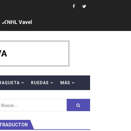
🏒NHL Vavel
ck y Taddeucci. Ángela Martínez 5ª en 10km
VA
 al equipo neutral ruso, llevándose 8 medallas, seis para I
s en el Grand Slam Mexico
RAQUETA
RUEDAS
MÁS
TRADUCTOR