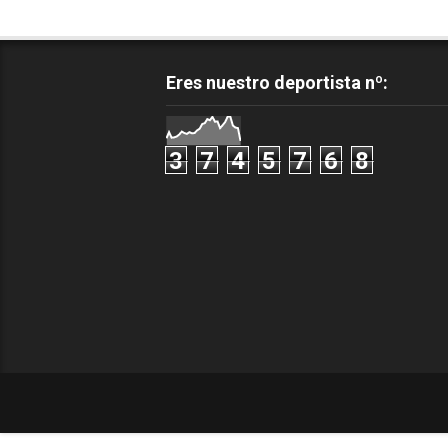
Eres nuestro deportista nº:
3
7
4
5
7
6
8