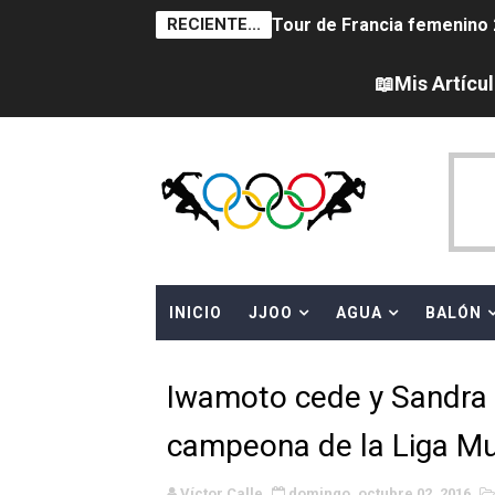
RECIENTE...
Tour de Francia femenino 
Women's Pro Baseball Lea
📖Mis Artícu
Campeonato de Europa en a
Campeonato de Europa de 
Campeonato de Europa de na
AEW - Adam Page con Brod
INICIO
JJOO
AGUA
BALÓN
Canadá Open 2026
Mundial de MotoGP 2026 -
Iwamoto cede y Sandra 
Canadian Elite Basketball 
campeona de la Liga Mu
Campeonato de Europa de h
Víctor Calle
domingo, octubre 02, 2016