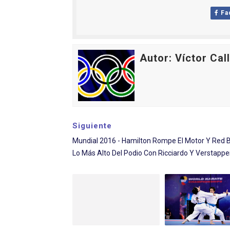
Athletes Unlimited Softba
Fa
Mundial de piragüismo sla
Autor: Víctor Cal
Tour de Francia masculino
Mundial de Fórmula 1 2026
Campeonato de Europa de sa
Siguiente
Mundial 2016 - Hamilton Rompe El Motor Y Red B
Lo Más Alto Del Podio Con Ricciardo Y Verstappe