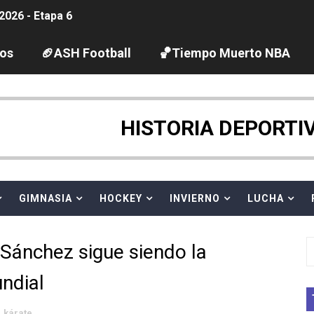
2026 - Etapa 6
gue 2026
los
🏈ASH Football
🏀Tiempo Muerto NBA
guas abiertas 2026 (París, Francia) - Dobletes de Wellbro
pentatlón moderno 2026 (Estambul, Turquía)
HISTORIA DEPORTI
tación artística 2026 (París, Francia) - España domina junto
ido desbancan una semana después a The Demand por trío
GIMNASIA
HOCKEY
INVIERNO
LUCHA
 GP Gran Bretaña
Sánchez sigue siendo la
League 2026 - Playoffs
ndial
igh diving 2026 (París, Francia)
kárate