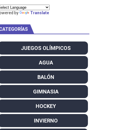
ty Project
owered by
Translate
CATEGORÍAS
am
JUEGOS OLÍMPICOS
ei dominan el Europeo
AGUA
ña se reparten el botín y Caetano Horta y Rodrigo Conde f
BALÓN
son decacampeonas y quinto oro consecutivo
GIMNASIA
onal Champion
HOCKEY
atas
INVIERNO
 WWE