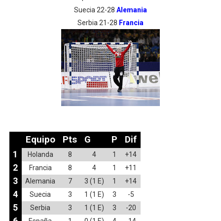
Suecia 22-28
Alemania
Serbia 21-28
Francia
Equipo
Pts
G
P
Dif
1
Holanda
8
4
1
+14
2
Francia
8
4
1
+11
3
Alemania
7
3 (1 E)
1
+14
4
Suecia
3
1 (1 E)
3
-5
5
Serbia
3
1 (1 E)
3
-20
6