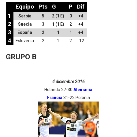
Equipo
Pts
G
P
Dif
1
Serbia
5
2 (1 E)
0
+4
2
Suecia
3
1 (1 E)
2
+4
3
España
2
1
1
+4
4
Eslovenia
2
1
2
-12
GRUPO B
4 diciembre 2016
Holanda 27-30
Alemania
Francia
31-22 Polonia