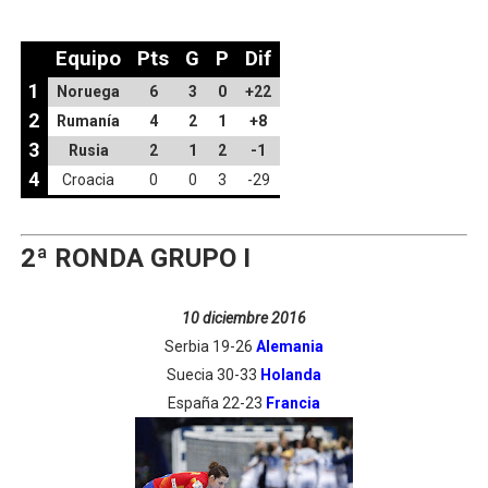
Equipo
Pts
G
P
Dif
1
Noruega
6
3
0
+22
2
Rumanía
4
2
1
+8
3
Rusia
2
1
2
-1
4
Croacia
0
0
3
-29
2ª RONDA GRUPO I
10 diciembre 2016
Serbia 19-26
Alemania
Suecia 30-33
Holanda
España 22-23
Francia