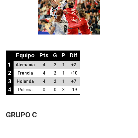
Equipo
Pts
G
P
Dif
1
Alemania
4
2
1
+2
2
Francia
4
2
1
+10
3
Holanda
4
2
1
+7
4
Polonia
0
0
3
-19
GRUPO C