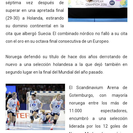
séptima vez después de
Athletes Unlimited Softball League 2026 - Las Utah Ta
superar en una apretada final
(29-30) a Holanda, estirando
Mundial de piragüismo slalom 2026 (Oklahoma City, Es
su dominio continental en la
cita que albergó Suecia. El combinado nórdico no falló a su cita
Tour de Francia masculino 2026 - Tadej Pogacar entra 
con el oro en su octava final consecutiva de un Europeo.
Mundial de Fórmula 1 2026 - Lando Norris consigue en 
Noruega defendió su título de hace dos años derrotando de
Campeonato de Europa de high diving 2026 (París, Fran
nuevo a una selección holandesa a la que dejó también en
segundo lugar en la final del Mundial del año pasado.
El Scandinavium Arena de
Gotemburgo, con mayoría
noruega entre los más de
11.000 espectadores,
encumbró a una selección
liderada por los 12 goles de