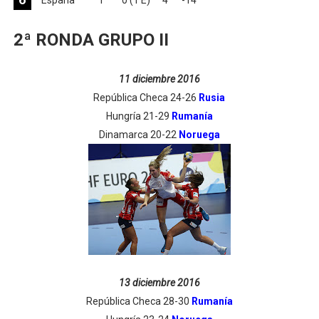
España
1
0 (1 E)
4
-14
2ª RONDA GRUPO II
11 diciembre 2016
República Checa 24-26
Rusia
Hungría 21-29
Rumanía
Dinamarca 20-22
Noruega
13 diciembre 2016
República Checa 28-30
Rumanía