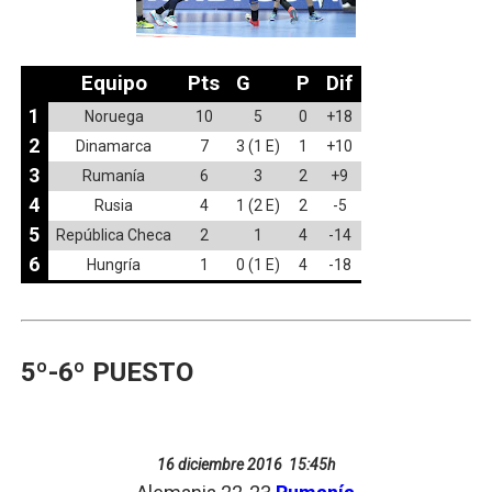
Equipo
Pts
G
P
Dif
1
Noruega
10
5
0
+18
2
Dinamarca
7
3 (1 E)
1
+10
3
Rumanía
6
3
2
+9
4
Rusia
4
1 (2 E)
2
-5
5
República Checa
2
1
4
-14
6
Hungría
1
0 (1 E)
4
-18
5º-6º PUESTO
16 diciembre 2016 15:45h