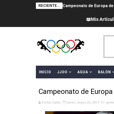
RECIENTE...
Campeonato de Europa de na
AEW - Adam Page con Brod
📖Mis Artícu
Tour de Francia femenino 
Women's Pro Baseball Lea
Campeonato de Europa en a
Campeonato de Europa de 
INICIO
JJOO
AGUA
BALÓN
WWE NXT - Myles Borne y Ta
Canadá Open 2026
Campeonato de Europa 
Mundial de MotoGP 2026 -
Víctor Calle
lunes, mayo 22, 2017
gimn
Canadian Elite Basketball