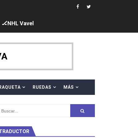
 al equipo neutral ruso, llevándose 8 medallas, seis para I
s en el Grand Slam Mexico
🏒NHL Vavel
VA
ck y Taddeucci. Ángela Martínez 5ª en 10km
RAQUETA
RUEDAS
MÁS
ty Project
TRADUCTOR