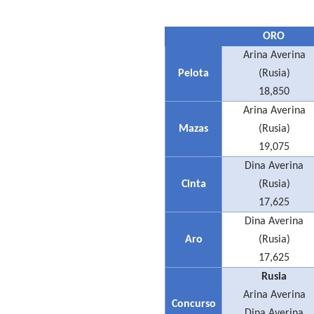
Mundial de piragüismo sla
ORO
Tour de Francia masculino
Arina Averina
Pelota
(Rusia)
Mundial de Fórmula 1 2026
18,850
Arina Averina
Copa del Mundo femenina 2
Mazas
(Rusia)
Campeonato de Europa de s
19,075
Dina Averina
Cinta
(Rusia)
17,625
Dina Averina
Aro
(Rusia)
17,625
Rusia
Arina Averina
Concurso
Dina Averina