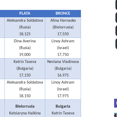
lom 2026 (Oklahoma City, Estados Unidos) - Miquel Travé 
PLATA
BRONCE
 2026 - Tadej Pogacar entra en el selecto grupo de los pe
Aleksandra Soldatova
Alina Harnasko
(Rusia)
(Bielorrusia)
 - Lando Norris consigue en Hungría su primera victoria d
18,125
17,550
Dina Averina
Linoy Ashram
026 - Estados Unidos campeón dejando a España a las pue
(Rusia)
(Israel)
altos 2026 (París, Francia) - Medalla de bronce para Jorge
19,000
17,750
Katrin Taseva
Neviana Vladinova
(Bulgaria)
(Bulgaria)
17,150
16.975
Aleksandra Soldatova
Linoy Ashram
(Rusia)
(Israel)
18,150
17,975
Bielorrusia
Bulgaria
Katsiaryna Halkina
Katrin Taseva