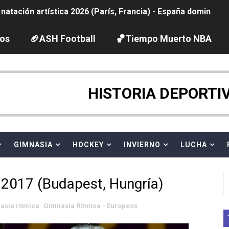
tación artística 2026 (París, Francia) - España domina junto
ido desbancan una semana después a The Demand por trío
los
🏈ASH Football
🏀Tiempo Muerto NBA
2026 - Etapa 5
gue 2026
HISTORIA DEPORTI
guas abiertas 2026 (París, Francia) - Dobletes de Wellbro
pentatlón moderno 2026 (Estambul, Turquía)
GIMNASIA
HOCKEY
INVIERNO
LUCHA
vion Heights ponen fin al reinado por parejas de The Vani
2017 (Budapest, Hungría)
 GP Gran Bretaña
asia rítmica
,
Gimnasia Rítmica - Europeos
 League