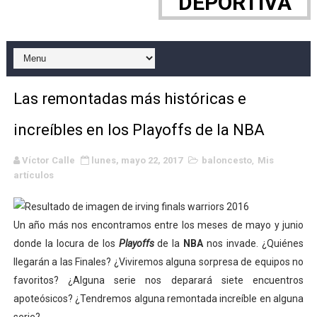
DEPORTIVA
Grandes éxitos por fin para Chelsea Green, Chad Gabl
Campeonato de Europa de MTB 2026 (Monteceneri, Suiza)
Campeonato de Europa de remo 2026 (Varese, Italia) - 
Las remontadas más históricas e
Mundial de lacrosse femenino 2026 (Tokio, Japón) - Es
increíbles en los Playoffs de la NBA
Máxima celebración en el último Impact! con Jason Ho
Víctor Calle
lunes, mayo 22, 2017
baloncesto
,
Mis
artículos
Mundial de esgrima 2026 (Hong Kong) - La delegación ita
Raquel Rodriguez es la nueva monarca Intercontinental,
Un año más nos encontramos entre los meses de mayo y junio
Athletes Unlimited Softball League 2026 - Las Utah Ta
donde la locura de los
Playoffs
de la
NBA
nos invade. ¿Quiénes
llegarán a las Finales? ¿Viviremos alguna sorpresa de equipos no
Mundial de piragüismo slalom 2026 (Oklahoma City, Es
favoritos? ¿Alguna serie nos deparará siete encuentros
apoteósicos? ¿Tendremos alguna remontada increíble en alguna
Tour de Francia masculino 2026 - Tadej Pogacar entra 