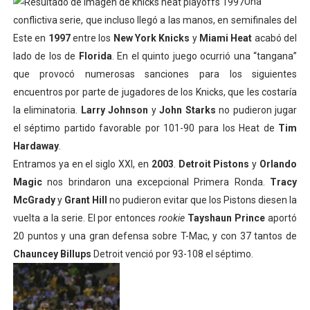
Una
conflictiva serie, que incluso llegó a las manos, en semifinales del
Este en
1997
entre los
New York Knicks
y
Miami Heat
acabó del
lado de los de
Florida
. En el quinto juego ocurrió una “tangana”
que provocó numerosas sanciones para los siguientes
encuentros por parte de jugadores de los Knicks, que les costaría
la eliminatoria.
Larry Johnson
y
John Starks
no pudieron jugar
el séptimo partido favorable por 101-90 para los Heat de
Tim
Hardaway
.
Entramos ya en el siglo XXI, en
2003
.
Detroit Pistons
y
Orlando
Magic
nos brindaron una excepcional Primera Ronda.
Tracy
McGrady
y
Grant Hill
no pudieron evitar que los Pistons diesen la
vuelta a la serie. El por entonces
rookie
Tayshaun Prince
aportó
20 puntos y una gran defensa sobre T-Mac, y con 37 tantos de
Chauncey Billups
Detroit venció por 93-108 el séptimo.