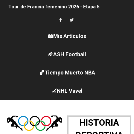
Tour de Francia femenino 2026 - Etapa 5
Women's Pro Baseball League 2026
Campeonato de Europa en aguas abiertas 2026 (París, F
📖Mis Artículos
Campeonato de Europa de pentatlón moderno 2026 (Est
🏈ASH Football
WWE NXT - Myles Borne y Tavion Heights ponen fin al r
🏀Tiempo Muerto NBA
Canadá Open 2026
Mundial de MotoGP 2026 - GP Gran Bretaña
🏒NHL Vavel
Canadian Elite Basketball League
Canadian Football League 2026 - Week 10
HISTORIA
EFA y AFLE 2026 - Regular season