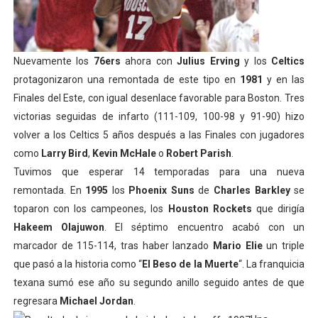
Nuevamente los
76ers
ahora con
Julius Erving
y los
Celtics
protagonizaron una remontada de este tipo en
1981
y en las
Finales del Este, con igual desenlace favorable para Boston. Tres
victorias seguidas de infarto (111-109, 100-98 y 91-90) hizo
volver a los Celtics 5 años después a las Finales con jugadores
como
Larry Bird
,
Kevin McHale
o
Robert Parish
.
Tuvimos que esperar 14 temporadas para una nueva
remontada. En
1995
los
Phoenix Suns
de
Charles Barkley
se
toparon con los campeones, los
Houston Rockets
que dirigía
Hakeem Olajuwon
. El séptimo encuentro acabó con un
marcador de 115-114, tras haber lanzado
Mario Elie
un triple
que pasó a la historia como “
El Beso de la Muerte
“. La franquicia
texana sumó ese año su segundo anillo seguido antes de que
regresara
Michael Jordan
.