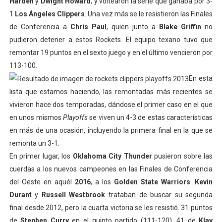
Harden
y
Dwight Howard
, y voltearon la serie que ganaba por 3-
1
Los Ángeles Clippers
. Una vez más se le resistieron las Finales
de Conferencia a
Chris Paul
, quien junto a
Blake Griffin
no
pudieron detener a estos Rockets. El equipo texano tuvo que
remontar 19 puntos en el sexto juego y en el último vencieron por
113-100.
En esta
lista que estamos haciendo, las remontadas más recientes se
vivieron hace dos temporadas, dándose el primer caso en el que
en unos mismos
Playoffs
se viven un 4-3 de estas características
en más de una ocasión, incluyendo la primera final en la que se
remonta un 3-1.
En primer lugar, los
Oklahoma City Thunder
pusieron sobre las
cuerdas a los nuevos campeones en las Finales de Conferencia
del Oeste en aquél
2016
, a los
Golden State Warriors
.
Kevin
Durant
y
Russell Westbrook
trataban de buscar su segunda
final desde 2012, pero la cuarta victoria se les resistió. 31 puntos
de
Stephen Curry
en el quinto partido (111-120), 41 de
Klay