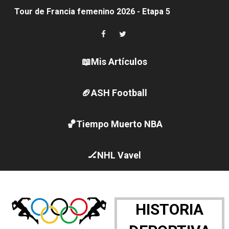
Tour de Francia femenino 2026 - Etapa 5
Women's Pro Baseball League 2026
Campeonato de Europa en aguas abiertas 2026 (París, F
📖Mis Artículos
Campeonato de Europa de pentatlón moderno 2026 (Est
🏈ASH Football
WWE NXT - Myles Borne y Tavion Heights ponen fin al r
🏀Tiempo Muerto NBA
Canadá Open 2026
Mundial de MotoGP 2026 - GP Gran Bretaña
🏒NHL Vavel
Canadian Elite Basketball League
Canadian Football League 2026 - Week 10
HISTORIA
EFA y AFLE 2026 - Regular season