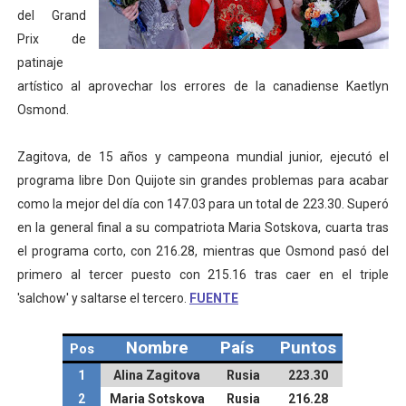
del Grand
Mundial de Fórmula 1 2026 - Lando Norris consigue en 
Prix de
patinaje
Copa del Mundo femenina 2026 - Estados Unidos campe
artístico al aprovechar los errores de la canadiense Kaetlyn
Campeonato de Europa de saltos 2026 (París, Francia) 
Osmond.
Campeonato de Europa de natación artística 2026 (París,
Zagitova, de 15 años y campeona mundial junior, ejecutó el
programa libre Don Quijote sin grandes problemas para acabar
AEW - Adam Page con Brodido desbancan una semana d
como la mejor del día con 147.03 para un total de 223.30. Superó
en la general final a su compatriota Maria Sotskova, cuarta tras
el programa corto, con 216.28, mientras que Osmond pasó del
primero al tercer puesto con 215.16 tras caer en el triple
'salchow' y saltarse el tercero.
FUENTE
Nombre
País
Puntos
Pos
1
Alina Zagitova
Rusia
223.30
2
Maria Sotskova
Rusia
216.28