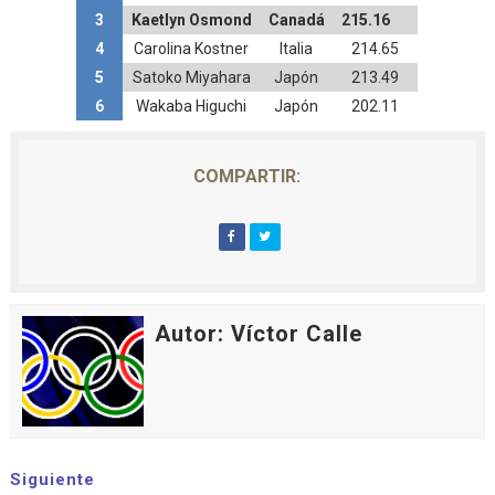
3
Kaetlyn Osmond
Canadá
215.16
4
Carolina Kostner
Italia
214.65
5
Satoko Miyahara
Japón
213.49
6
Wakaba Higuchi
Japón
202.11
COMPARTIR:
Autor: Víctor Calle
Siguiente