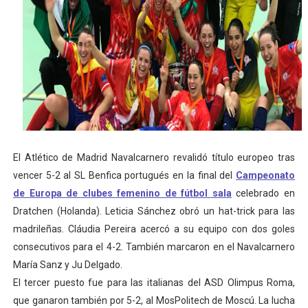
Mundial de Fórmula 1 2026 - Lando Norris consigue en 
Copa del Mundo femenina 2026 - Estados Unidos campe
Campeonato de Europa de saltos 2026 (París, Francia) 
Campeonato de Europa de natación artística 2026 (París,
Tour de Francia femenino 2026 - Etapa 5
El Atlético de Madrid Navalcarnero revalidó título europeo tras
Women's Pro Baseball League 2026
vencer 5-2 al SL Benfica portugués en la final del
Campeonato
de Europa de clubes femenino de fútbol sala
celebrado en
Dratchen (Holanda). Leticia Sánchez obró un hat-trick para las
madrileñas. Cláudia Pereira acercó a su equipo con dos goles
consecutivos para el 4-2. También marcaron en el Navalcarnero
María Sanz y Ju Delgado.
El tercer puesto fue para las italianas del ASD Olimpus Roma,
que ganaron también por 5-2, al MosPolitech de Moscú. La lucha