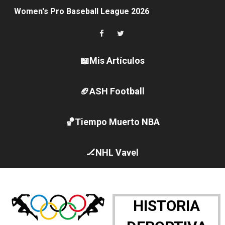
Women's Pro Baseball League 2026
Campeonato de Europa en aguas abiertas 2026 (París, F
Campeonato de Europa de pentatlón moderno 2026 (Est
📖Mis Artículos
WWE NXT - Myles Borne y Tavion Heights ponen fin al r
🏈ASH Football
Canadá Open 2026
Mundial de MotoGP 2026 - GP Gran Bretaña
🏀Tiempo Muerto NBA
Canadian Elite Basketball League
🏒NHL Vavel
Canadian Football League 2026 - Week 10
EFA y AFLE 2026 - Regular season
HISTORIA
Grandes éxitos por fin para Chelsea Green, Chad Gabl