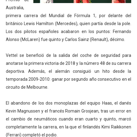
Australia,
Athletes Unlimited Softball League 2026 - Las Utah Ta
primera carrera del Mundial de Fórmula 1, por delante del
Mundial de piragüismo slalom 2026 (Oklahoma City, Es
británico Lewis Hamilton (Mercedes), quien partía desde la pole.
Los dos pilotos españoles acabaron en los puntos: Fernando
Tour de Francia masculino 2026 - Tadej Pogacar entra 
Alonso (McLaren) fue quinto y Carlos Sainz (Renault), décimo.
Mundial de Fórmula 1 2026 - Lando Norris consigue en 
Vettel se benefició de la salida del coche de seguridad para
Campeonato de Europa de saltos 2026 (París, Francia) 
anotarse la primera victoria de 2018 y la número 48 de su carrera
deportiva. Además, el alemán consiguió un hito desde la
temporada 2009-2010: ganar por segundo año consecutivo en el
circuito de Melbourne.
El abandono de los dos monoplazas del equipo Haas, el danés
Kevin Magnussen y el francés Romain Grosjean, tras un error en
el cambio de neumáticos cuando eran cuarto y quinto, marcó
completamente la carrera, en la que el finlandés Kimi Raikkonen
(Ferrari) completó el podio.