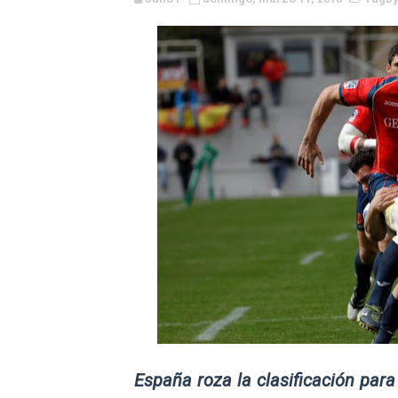
WWE NXT - Myles Borne y Ta
Canadian Football League 
EFA y AFLE 2026 - Regular
Grandes éxitos por fin pa
Campeonato de Europa de M
Campeonato de Europa de r
Mundial de lacrosse femen
Máxima celebración en el 
Mundial de esgrima 2026 (H
España roza la clasificación pa
Raquel Rodriguez es la nue