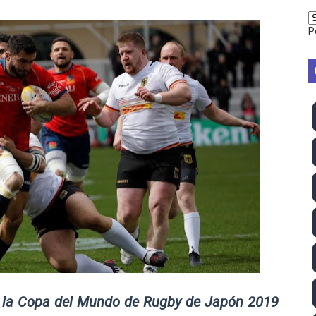
vion Heights ponen fin al reinado por parejas de The Vani
P
2026 - Week 10
 season
ra Chelsea Green, Chad Gable y Baron Corbin en SummerSl
TB 2026 (Monteceneri, Suiza) - Charlie Aldridge y Sina Fr
emo 2026 (Varese, Italia) - Rumanía, Alemania y Gran Breta
ino 2026 (Tokio, Japón) - Estados Unidos invencibles, ya 
último Impact! con Jason Hotch como nuevo TNA Internati
ong Kong) - La delegación italiana arrasa con 4 oros y 4 pl
ra la Copa del Mundo de Rugby de Japón 2019
va monarca Intercontinental, su primer título individual en