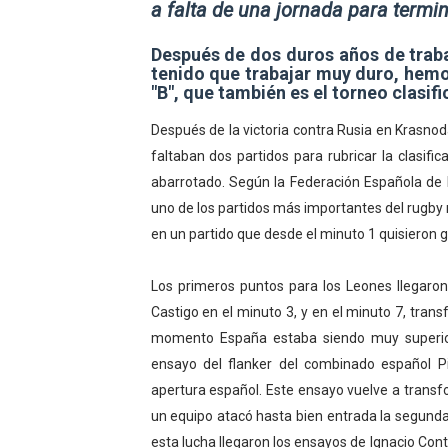
a falta de una jornada para termina
Athletes Unlimited Softba
Después de dos duros años de trab
Mundial de piragüismo sla
tenido que trabajar muy duro, hemo
"B", que también es el torneo clasif
Tour de Francia masculino
Después de la victoria contra Rusia en Krasnoda
faltaban dos partidos para rubricar la clasif
Mundial de Fórmula 1 2026
abarrotado. Según la Federación Española de
Campeonato de Europa en a
uno de los partidos más importantes del rugby 
en un partido que desde el minuto 1 quisieron g
Los primeros puntos para los Leones llegaro
Castigo en el minuto 3, y en el minuto 7, tra
momento España estaba siendo muy superior
ensayo del flanker del combinado español P
apertura español. Este ensayo vuelve a transf
un equipo atacó hasta bien entrada la segunda
esta lucha llegaron los ensayos de Ignacio Con