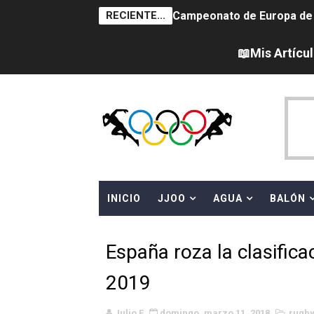
RECIENTE...
Campeonato de Europa de sa
Tour de Francia femenino 
📖Mis Artícu
Women's Pro Baseball Lea
Campeonato de Europa de 
Campeonato de Europa de na
AEW - Adam Page con Brod
INICIO
JJOO
AGUA
BALÓN
Canadá Open 2026
Mundial de MotoGP 2026 -
España roza la clasific
Canadian Elite Basketball 
2019
Campeonato de Europa de h
Julio F
domingo, marzo 11, 2018
rugb