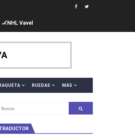
ajal en plataforma. 5 orazos para Chiara Pellacani, doblet
🏒NHL Vavel
VA
 al equipo neutral ruso, llevándose 8 medallas, seis para I
s en el Grand Slam Mexico
RAQUETA
RUEDAS
MÁS
TRADUCTOR