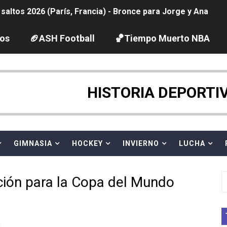
ltos 2026 (París, Francia) - Bronce para Jorge y Ana Carv
2026 - Etapa 6
los
🏈ASH Football
🏀Tiempo Muerto NBA
gue 2026
pentatlón moderno 2026 (Estambul, Turquía)
HISTORIA DEPORTI
tación artística 2026 (París, Francia) - España domina junto
ido desbancan una semana después a The Demand por trío
GIMNASIA
HOCKEY
INVIERNO
LUCHA
 GP Gran Bretaña
ación para la Copa del Mundo
League 2026 - Playoffs
igh diving 2026 (París, Francia)
y