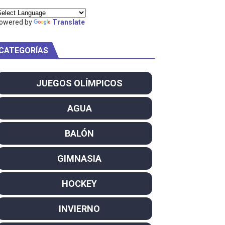
ty Project
owered by
Translate
CATEGORÍAS
am
JUEGOS OLÍMPICOS
ei dominan el Europeo
AGUA
ña se reparten el botín y Caetano Horta y Rodrigo Conde f
BALÓN
son decacampeonas y quinto oro consecutivo
GIMNASIA
onal Champion
HOCKEY
atas
INVIERNO
 WWE