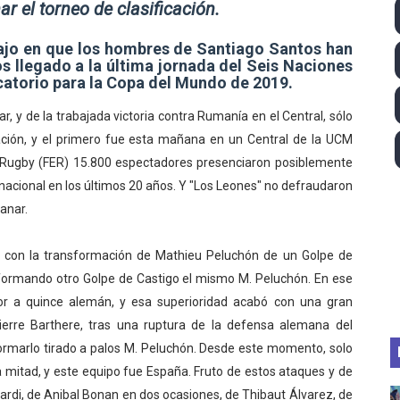
r el torneo de clasificación.
ll League 2026 - Las Utah Talons son bicampeonas de la AU
ajo en que los hombres de Santiago Santos han
lom 2026 (Oklahoma City, Estados Unidos) - Miquel Travé 
s llegado a la última jornada del Seis Naciones
icatorio para la Copa del Mundo de 2019.
 2026 - Tadej Pogacar entra en el selecto grupo de los pe
r, y de la trabajada victoria contra Rumanía en el Central, sólo
icación, y el primero fue esta mañana en un Central de la UCM
 - Lando Norris consigue en Hungría su primera victoria d
 Rugby (FER) 15.800 espectadores presenciaron posiblemente
guas abiertas 2026 (París, Francia) - Wellbrock y Taddeucc
nacional en los últimos 20 años. Y "Los Leones" no defraudaron
anar.
n con la transformación de Mathieu Peluchón de un Golpe de
nsformando otro Golpe de Castigo el mismo M. Peluchón. En ese
 a quince alemán, y esa superioridad acabó con una gran
ierre Barthere, tras una ruptura de la defensa alemana del
ormarlo tirado a palos M. Peluchón. Desde este momento, solo
 mitad, y este equipo fue España. Fruto de estos ataques y de
tardi, de Anibal Bonan en dos ocasiones, de Thibaut Álvarez, de