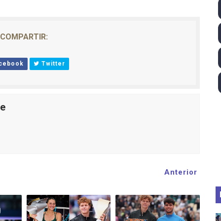
 - Lando Norris consigue en Hungría su primera victoria d
026 - Estados Unidos campeón dejando a España a las pue
COMPARTIR:
ictorias de Ticktum y de Vries en Tokyo, con doble podio pa
cebook
Twitter
 2026 - Minnesota Vixen consigue su ansiado primer título 
pentatlón moderno 2026 (Estambul, Turquía)
le
Anterior