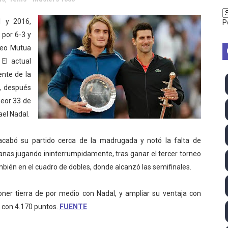
TB 2026 (Monteceneri, Suiza) - Charlie Aldridge y Sina Fr
1 y 2016,
P
 por 6-3 y
emo 2026 (Varese, Italia) - Rumanía, Alemania y Gran Breta
neo Mutua
ino 2026 (Tokio, Japón) - Estados Unidos invencibles, ya 
El actual
nte de la
último Impact! con Jason Hotch como nuevo TNA Internati
o, después
meor 33 de
ong Kong) - La delegación italiana arrasa con 4 oros y 4 pl
ael Nadal.
va monarca Intercontinental, su primer título individual en
 acabó su partido cerca de la madrugada y notó la falta de
ll League 2026 - Las Utah Talons son bicampeonas de la AU
nas jugando ininterrumpidamente, tras ganar el tercer torneo
ambién en el cuadro de dobles, donde alcanzó las semifinales.
lom 2026 (Oklahoma City, Estados Unidos) - Miquel Travé 
oner tierra de por medio con Nadal, y ampliar su ventaja con
mpeona mundial y Maya World arrebata el título TBS a Hikar
a con 4.170 puntos.
FUENTE
 2026 - Tadej Pogacar entra en el selecto grupo de los pe