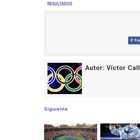
RESULTADOS
Mundial de Fórmula 1 2026
Copa del Mundo femenina 2
Mundial Fórmula E 2026 - V
Fa
Women's Football Alliance
Campeonato de Europa de 
Autor: Víctor Cal
Siguiente