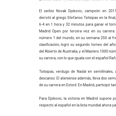
Campeonato de Europa de M
El serbio Novak Djokovic, campeón en 201
derrotó al griego Stefanos Tsitsipas en la final,
Campeonato de Europa de r
6-4 en 1 hora y 32 minutos para ganar el tor
Mundial de lacrosse femen
Madrid Open por tercera vez en su carrera. 
número 1 del mundo, en su semana 250 al fre
Máxima celebración en el 
clasificación, logró su segundo torneo del añ
del Abierto de Australia, y el Masters 1000 nú
Mundial de esgrima 2026 (H
su carrera, con lo que iguala con el español Raf
Raquel Rodriguez es la nue
Tsitsipas, verdugo de Nadal en semifinales,
Athletes Unlimited Softba
descanso. El ateniense además, lleva dos sema
de su carrera en Estoril. En Madrid, participó t
Mundial de piragüismo sla
Para Djokovic, la victoria en Madrid supone p
AEW - Willow al fin es ca
respecto al español en la lista mundial ahora y
Tour de Francia masculino