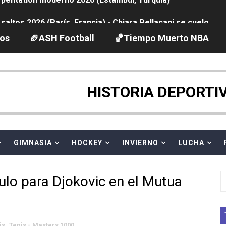
ltos 2026 (París, Francia) - Chiara Pellacani se cuelga su
ación artística 2026 (París, Francia) - España se lleva 8 m
los
🏈ASH Football
🏀Tiempo Muerto NBA
2026 - Etapa 4
HISTORIA DEPORTI
guas abiertas 2026 (París, Francia) - Ángela Martínez 5ª 
vion Heights ponen fin al reinado por parejas de The Vani
GIMNASIA
HOCKEY
INVIERNO
LUCHA
 GP Gran Bretaña
2026 - Week 10
tulo para Djokovic en el Mutua
 season
ra Chelsea Green, Chad Gable y Baron Corbin en SummerSl
is
,
Tenis - Masters 1000