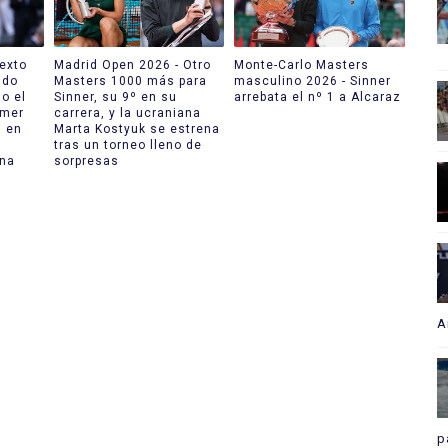
Sexto
Madrid Open 2026 - Otro
Monte-Carlo Masters
ido
Masters 1000 más para
masculino 2026 - Sinner
do el
Sinner, su 9º en su
arrebata el nº 1 a Alcaraz
imer
carrera, y la ucraniana
6 en
Marta Kostyuk se estrena
tras un torneo lleno de
ina
sorpresas
A
p