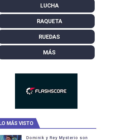
LUCHA
el año como campeón
RAQUETA
rtas
ra Cassidy y el nuevo líder Dennis
RUEDAS
de WFA Pro
MÁS
LO MÁS VISTO
Dominik y Rey Mysterio son