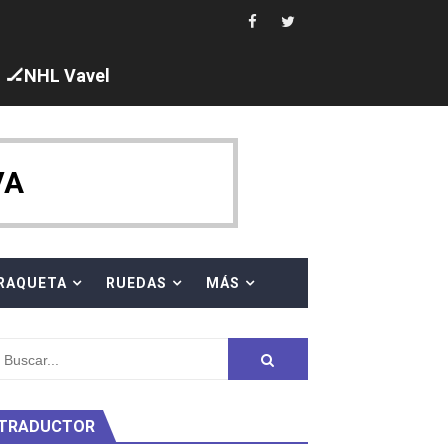
 cuarto oro
edallas, seis para Iris Tió
🏒NHL Vavel
VA
en 10km
ty Project
RAQUETA
RUEDAS
MÁS
TRADUCTOR
am