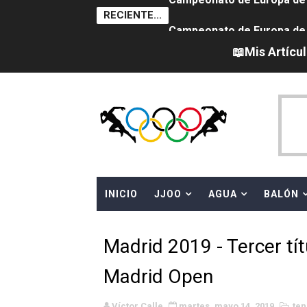
RECIENTE...
Campeonato de Europa de sa
Campeonato de Europa de nat
📖Mis Artícu
Canadá Open 2026
Tour de Francia femenino 
Campeonato de Europa en a
WWE NXT - Myles Borne y Ta
INICIO
JJOO
AGUA
BALÓN
Mundial de MotoGP 2026 -
Canadian Football League 
Madrid 2019 - Tercer tí
EFA y AFLE 2026 - Regular
Madrid Open
Grandes éxitos por fin pa
Víctor Calle
martes, mayo 14, 2019
ten