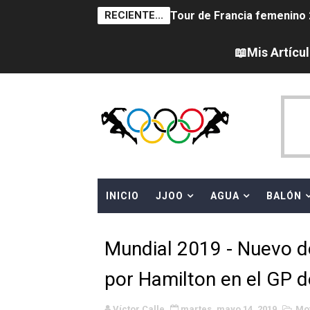
RECIENTE...
Tour de Francia femenino 
Women's Pro Baseball Lea
📖Mis Artícu
Campeonato de Europa en a
Campeonato de Europa de 
Campeonato de Europa de na
AEW - Adam Page con Brod
INICIO
JJOO
AGUA
BALÓN
Canadá Open 2026
Mundial de MotoGP 2026 -
Mundial 2019 - Nuevo d
Canadian Elite Basketball 
por Hamilton en el GP 
Campeonato de Europa de h
Víctor Calle
martes, mayo 14, 2019
Mo