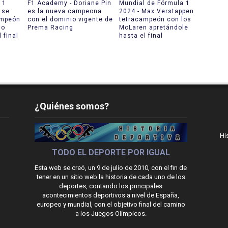
 1
F1 Academy - Doriane Pin
Mundial de Fórmula 1
 se
es la nueva campeona
2024 - Max Verstappen
ampeón
con el dominio vigente de
tetracampeón con los
do
Prema Racing
McLaren apretándole
 final
hasta el final
¿Quiénes somos?
Hi
TODO EL DEPORTE POR IGUAL
Esta web se creó, un 9 de julio de 2010, con el fin de
tener en un sitio web la historia de cada uno de los
deportes, contando los principales
acontecimientos deportivos a nivel de España,
europeo y mundial, con el objetivo final del camino
a los Juegos Olímpicos.