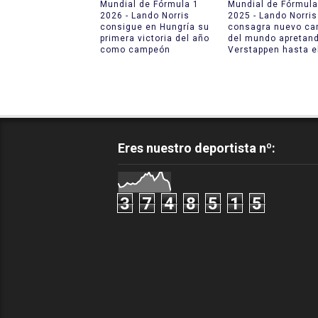
Mundial de Fórmula 1
Mundial de Fórmula
2026 - Lando Norris
2025 - Lando Norris
consigue en Hungría su
consagra nuevo c
primera victoria del año
del mundo apretan
como campeón
Verstappen hasta el
Eres nuestro deportista nº:
3
7
4
8
5
1
5