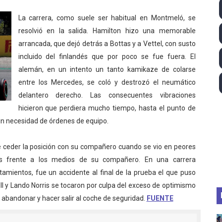
ll League 2026 - Las Utah Talons son bicampeonas de la AU
La carrera, como suele ser habitual en Montmeló, se
resolvió en la salida. Hamilton hizo una memorable
lom 2026 (Oklahoma City, Estados Unidos) - Miquel Travé 
arrancada, que dejó detrás a Bottas y a Vettel, con susto
incluido del finlandés que por poco se fue fuera. El
 2026 - Tadej Pogacar entra en el selecto grupo de los pe
alemán, en un intento un tanto kamikaze de colarse
 - Lando Norris consigue en Hungría su primera victoria d
entre los Mercedes, se coló y destrozó el neumático
delantero derecho. Las consecuentes vibraciones
ltos 2026 (París, Francia) - Bronce para Jorge y Ana Carv
hicieron que perdiera mucho tiempo, hasta el punto de
sin necesidad de órdenes de equipo.
e ceder la posición con su compañero cuando se vio en peores
os frente a los medios de su compañero. En una carrera
amientos, fue un accidente al final de la prueba el que puso
oll y Lando Norris se tocaron por culpa del exceso de optimismo
 abandonar y hacer salir al coche de seguridad.
FUENTE