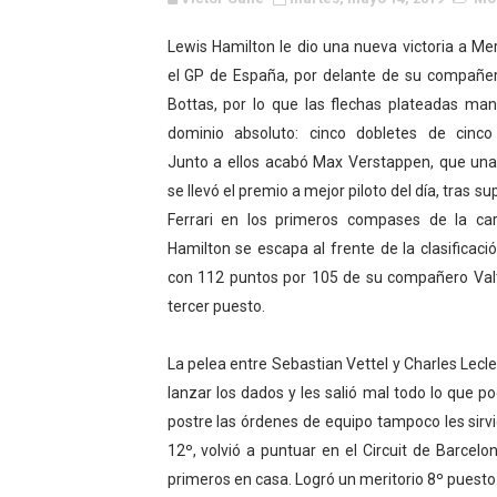
WWE NXT - Myles Borne y Ta
Lewis Hamilton le dio una nueva victoria a M
el GP de España, por delante de su compañero
Canadian Football League 
Bottas, por lo que las flechas plateadas man
EFA y AFLE 2026 - Regular
dominio absoluto: cinco dobletes de cinco 
Junto a ellos acabó Max Verstappen, que un
Grandes éxitos por fin pa
se llevó el premio a mejor piloto del día, tras su
Ferrari en los primeros compases de la carr
Campeonato de Europa de M
Hamilton se escapa al frente de la clasificaci
Campeonato de Europa de r
con 112 puntos por 105 de su compañero Valtt
tercer puesto.
Mundial de lacrosse femen
La pelea entre Sebastian Vettel y Charles Lecle
Máxima celebración en el 
lanzar los dados y les salió mal todo lo que pod
postre las órdenes de equipo tampoco les sirvi
Mundial de esgrima 2026 (H
12º, volvió a puntuar en el Circuit de Barcel
Raquel Rodriguez es la nue
primeros en casa. Logró un meritorio 8º puesto