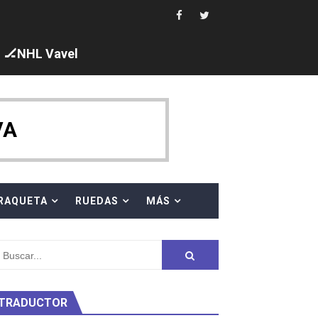
🏒NHL Vavel
ck y Taddeucci. Ángela Martínez 5ª en 10km
VA
 al equipo neutral ruso, llevándose 8 medallas, seis para I
s en el Grand Slam Mexico
RAQUETA
RUEDAS
MÁS
TRADUCTOR