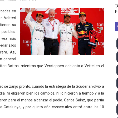
vion Heights ponen fin al reinado por parejas de The Vani
ercedes en
P
 Valtteri
2026 - Week 10
tienen su
 season
posibles.
a vez más
ra Chelsea Green, Chad Gable y Baron Corbin en SummerSl
perar a los
era. Así,
TB 2026 (Monteceneri, Suiza) - Charlie Aldridge y Sina Fr
ón general
emo 2026 (Varese, Italia) - Rumanía, Alemania y Gran Breta
eri Bottas, mientras que Verstappen adelanta a Vettel en el
ino 2026 (Tokio, Japón) - Estados Unidos invencibles, ya 
rc se zanjó pronto, cuando la estrategia de la Scuderia volvió a
último Impact! con Jason Hotch como nuevo TNA Internati
ía. Ni eligieron bien los cambios, ni lo hicieron a tiempo y a la
eron para al menos alcanzar el podio. Carlos Sainz, que partía
ong Kong) - La delegación italiana arrasa con 4 oros y 4 pl
ona-Catalunya, y por quinto año consecutivo entró entre los 10
va monarca Intercontinental, su primer título individual en
.