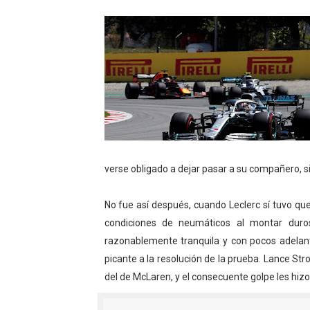
Athletes Unlimited Softba
Mundial de piragüismo sla
Tour de Francia masculino
Mundial de Fórmula 1 2026
Campeonato de Europa de sa
verse obligado a dejar pasar a su compañero, 
No fue así después, cuando Leclerc sí tuvo qu
condiciones de neumáticos al montar dur
razonablemente tranquila y con pocos adelant
picante a la resolución de la prueba. Lance Str
del de McLaren, y el consecuente golpe les hizo