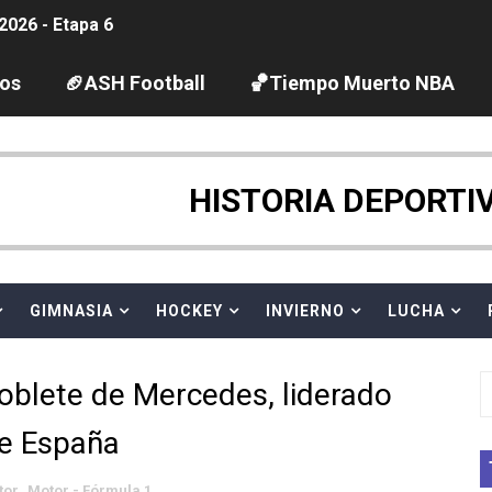
2026 - Etapa 6
gue 2026
los
🏈ASH Football
🏀Tiempo Muerto NBA
guas abiertas 2026 (París, Francia) - Dobletes de Wellbro
pentatlón moderno 2026 (Estambul, Turquía)
HISTORIA DEPORTI
tación artística 2026 (París, Francia) - España domina junto
ido desbancan una semana después a The Demand por trío
GIMNASIA
HOCKEY
INVIERNO
LUCHA
 GP Gran Bretaña
oblete de Mercedes, liderado
League 2026 - Playoffs
de España
igh diving 2026 (París, Francia)
tor
,
Motor - Fórmula 1