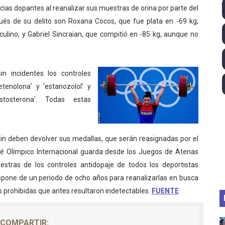
ll League 2026 - Las Utah Talons son bicampeonas de la AU
cias dopantes al reanalizar sus muestras de orina por parte del
ués de su delito son Roxana Cocos, que fue plata en -69 kg;
lom 2026 (Oklahoma City, Estados Unidos) - Miquel Travé 
lino; y Gabriel Sincraian, que compitió en -85 kg, aunque no
 2026 - Tadej Pogacar entra en el selecto grupo de los pe
 incidentes los controles
 - Lando Norris consigue en Hungría su primera victoria d
tenolona' y 'estanozolol' y
ltos 2026 (París, Francia) - Bronce para Jorge y Ana Carv
estosterona'. Todas estas
2026 - Etapa 6
in deben devolver sus medallas, que serán reasignadas por el
té Olímpico Internacional guarda desde los Juegos de Atenas
stras de los controles antidopaje de todos los deportistas
ispone de un periodo de ocho años para reanalizarlas en busca
 prohibidas que antes resultaron indetectables.
FUENTE
COMPARTIR: