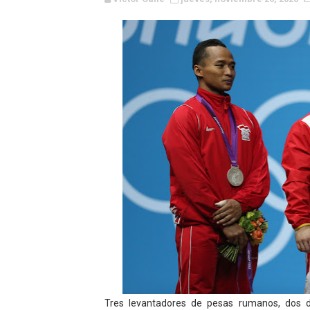
WWE NXT - Myles Borne y Ta
Canadian Football League 
EFA y AFLE 2026 - Regular
Grandes éxitos por fin pa
Campeonato de Europa de M
Campeonato de Europa de r
Mundial de lacrosse femen
Máxima celebración en el 
Mundial de esgrima 2026 (H
Raquel Rodriguez es la nue
Tres levantadores de pesas rumanos, dos de