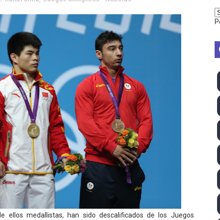
vion Heights ponen fin al reinado por parejas de The Vani
P
2026 - Week 10
 season
ra Chelsea Green, Chad Gable y Baron Corbin en SummerSl
TB 2026 (Monteceneri, Suiza) - Charlie Aldridge y Sina Fr
emo 2026 (Varese, Italia) - Rumanía, Alemania y Gran Breta
ino 2026 (Tokio, Japón) - Estados Unidos invencibles, ya 
último Impact! con Jason Hotch como nuevo TNA Internati
ong Kong) - La delegación italiana arrasa con 4 oros y 4 pl
va monarca Intercontinental, su primer título individual en
 ellos medallistas, han sido descalificados de los Juegos