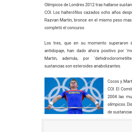
Athletes Unlimited Softba
Olímpicos de Londres 2012 tras hallarse sustan
COI. Los halterófilos cazados ocho años desp
Mundial de piragüismo sla
Razvan Martin, bronce en el mismo peso mascu
completó el concurso.
Tour de Francia masculino
Los tres, que en su momento superaron sin
Mundial de Fórmula 1 2026
antidopaje, han dado ahora positivo por 'me
Campeonato de Europa de sa
Martin, además, por 'dehidroclorometilt
sustancias son esteroides anabolizantes.
Tour de Francia femenino 
Cocos y Mart
COI. El Comi
2004 las mue
olímpicos. D
de sustancias