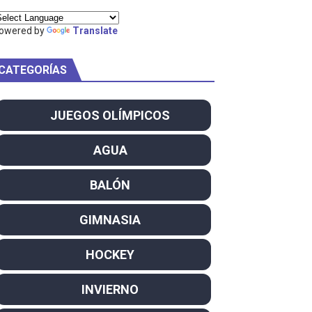
ty Project
owered by
Translate
CATEGORÍAS
am
JUEGOS OLÍMPICOS
ei dominan el Europeo
AGUA
ña se reparten el botín y Caetano Horta y Rodrigo Conde f
BALÓN
son decacampeonas y quinto oro consecutivo
GIMNASIA
onal Champion
HOCKEY
atas
INVIERNO
 WWE