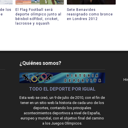
de los
El Flag Football será
Sete Benavides
de
deporte olímpico junto al
reasignado como bronce
béisbol-sóftbol, cricket,
en Londres 2012
lacrosse y squash
¿Quiénes somos?
Hi
TODO EL DEPORTE POR IGUAL
Esta web se creó, un 9 de julio de 2010, con el fin de
tener en un sitio web la historia de cada uno de los
deportes, contando los principales
acontecimientos deportivos a nivel de España,
europeo y mundial, con el objetivo final del camino
a los Juegos Olímpicos.