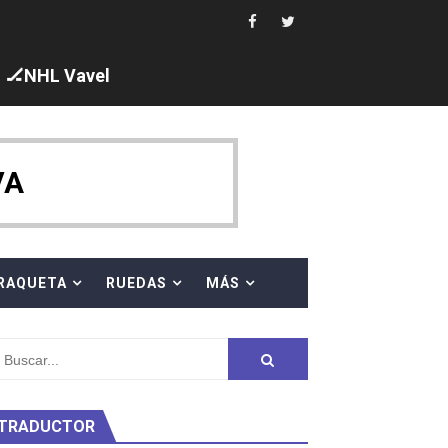
🏒NHL Vavel
ck y Taddeucci. Ángela Martínez 5ª en 10km
VA
 al equipo neutral ruso, llevándose 8 medallas, seis para I
s en el Grand Slam Mexico
RAQUETA
RUEDAS
MÁS
TRADUCTOR