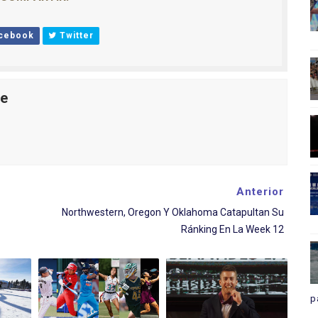
cebook
Twitter
le
Anterior
Northwestern, Oregon Y Oklahoma Catapultan Su
Ránking En La Week 12
p