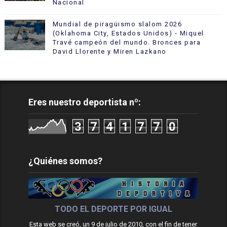
Nacional
Mundial de piragüismo slalom 2026
(Oklahoma City, Estados Unidos) - Miquel
Travé campeón del mundo. Bronces para
David Llorente y Miren Lazkano
Eres nuestro deportista nº:
3
7
4
1
7
7
0
¿Quiénes somos?
TODO EL DEPORTE POR IGUAL
Esta web se creó, un 9 de julio de 2010, con el fin de tener