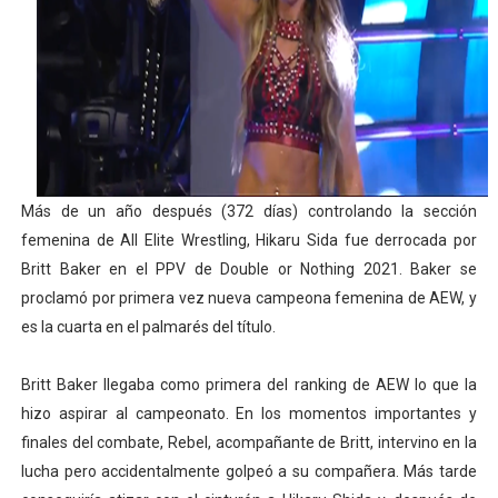
Tour de Francia femenino 2026 - Etapa 5
Women's Pro Baseball League 2026
Campeonato de Europa en aguas abiertas 2026 (París, F
Campeonato de Europa de pentatlón moderno 2026 (Est
Más de un año después (372 días) controlando la sección
WWE NXT - Myles Borne y Tavion Heights ponen fin al r
femenina de All Elite Wrestling, Hikaru Sida fue derrocada por
Britt Baker en el PPV de Double or Nothing 2021. Baker se
proclamó por primera vez nueva campeona femenina de AEW, y
es la cuarta en el palmarés del título.
Britt Baker llegaba como primera del ranking de AEW lo que la
hizo aspirar al campeonato. En los momentos importantes y
finales del combate, Rebel, acompañante de Britt, intervino en la
lucha pero accidentalmente golpeó a su compañera. Más tarde