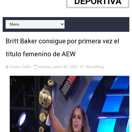
DEPORTIVA
Mundial de esgrima 2026 (Hong Kong) - La delegación ita
Raquel Rodriguez es la nueva monarca Intercontinental,
Athletes Unlimited Softball League 2026 - Las Utah Ta
Britt Baker consigue por primera vez el
Mundial de piragüismo slalom 2026 (Oklahoma City, Es
título femenino de AEW
AEW - Willow al fin es campeona mundial y Maya World 
Víctor Calle
martes, junio 01, 2021
Wrestling
Tour de Francia masculino 2026 - Tadej Pogacar entra 
Mundial de Fórmula 1 2026 - Lando Norris consigue en 
Copa del Mundo femenina 2026 - Estados Unidos campe
Campeonato de Europa de saltos 2026 (París, Francia) 
Campeonato de Europa de natación artística 2026 (París,