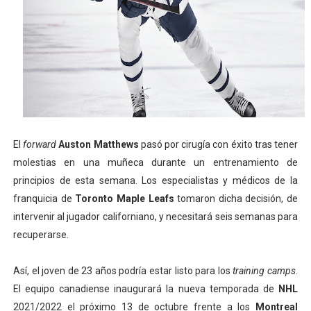
Mundial de lacrosse femenino 2026 (Tokio, Japón) - Es
Máxima celebración en el último Impact! con Jason Ho
Mundial de esgrima 2026 (Hong Kong) - La delegación ita
Raquel Rodriguez es la nueva monarca Intercontinental,
Campeonato de Europa de atletismo femenino 2026 (Bi
El
forward
Auston Matthews
pasó por cirugía con éxito tras tener
molestias en una muñeca durante un entrenamiento de
principios de esta semana. Los especialistas y médicos de la
franquicia de
Toronto Maple Leafs
tomaron dicha decisión, de
intervenir al jugador californiano, y necesitará seis semanas para
recuperarse.
Así, el joven de 23 años podría estar listo para los
training camps
.
El equipo canadiense inaugurará la nueva temporada de
NHL
2021/2022 el próximo 13 de octubre frente a los
Montreal