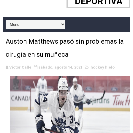
DEPORTIVA
Canadian Elite Basketball League 2026 - CEBL Finals
Canadian Football League 2026 - Week 10
EFA y AFLE 2026 - Regular season
Auston Matthews pasó sin problemas la
Campeonato de Europa de saltos 2026 (París, Francia) 
cirugía en su muñeca
Campeonato de Europa de natación artística 2026 (París,
Víctor Calle
sábado, agosto 14, 2021
hockey hielo
AEW - Adam Page con Brodido desbancan una semana d
WWE NXT - Myles Borne y Tavion Heights ponen fin al r
Grandes éxitos por fin para Chelsea Green, Chad Gabl
Campeonato de Europa de MTB 2026 (Monteceneri, Suiza)
Campeonato de Europa de remo 2026 (Varese, Italia) - 