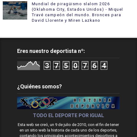
Mundial de piragüismo slalom 2026
(Oklahoma City, Estados Unidos) - Miquel
Travé campeón del mundo. Bronces para
David Llorente y Miren Lazkano
Eres nuestro deportista nº:
3
7
5
0
7
6
4
¿Quiénes somos?
TODO EL DEPORTE POR IGUAL
Esta web se creó, un 9 de julio de 2010, con el fin de tener
en un sitio web la historia de cada uno de los deportes,
contando los principales acontecimientos deportivos a