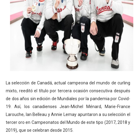
Athletes Unlimited Softball League 2026 - Las Utah Ta
Mundial de piragüismo slalom 2026 (Oklahoma City, Es
Tour de Francia masculino 2026 - Tadej Pogacar entra 
Mundial de Fórmula 1 2026 - Lando Norris consigue en 
Campeonato de Europa de high diving 2026 (París, Fran
La selección de Canadá, actual campeona del mundo de curling
mixto, reeditó el título por tercera ocasión consecutiva después
de dos años sin edición de Mundiales por la pandemia por Covid-
19. Así, los canadienses Jean-Michel Ménard, Marie-France
Larouche, Ian Belleau y Annie Lemay apuntaron a su selección el
tercer oro en Campeonatos del Mundo de este tipo (2017, 2018 y
2019), que se celebran desde 2015.