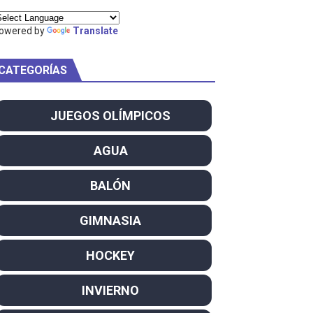
ty Project
owered by
Translate
CATEGORÍAS
am
JUEGOS OLÍMPICOS
ei dominan el Europeo
AGUA
ña se reparten el botín y Caetano Horta y Rodrigo Conde f
BALÓN
son decacampeonas y quinto oro consecutivo
GIMNASIA
onal Champion
HOCKEY
atas
INVIERNO
 WWE