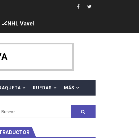
🏒NHL Vavel
ck y Taddeucci. Ángela Martínez 5ª en 10km
VA
 al equipo neutral ruso, llevándose 8 medallas, seis para I
s en el Grand Slam Mexico
RAQUETA
RUEDAS
MÁS
TRADUCTOR