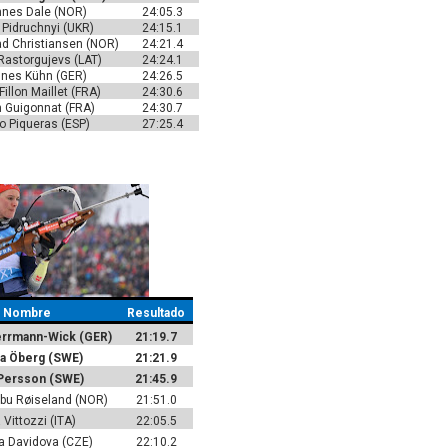
nes Dale (NOR)
24:05.3
 Pidruchnyi (UKR)
24:15.1
ad Christiansen (NOR)
24:21.4
Rastorgujevs (LAT)
24:24.1
nes Kühn (GER)
24:26.5
illon Maillet (FRA)
24:30.6
 Guigonnat (FRA)
24:30.7
o Piqueras (ESP)
27:25.4
Nombre
Resultado
errmann-Wick (GER)
21:19.7
a Öberg (SWE)
21:21.9
 Persson (SWE)
21:45.9
bu Røiseland (NOR)
21:51.0
 Vittozzi (ITA)
22:05.5
a Davidova (CZE)
22:10.2