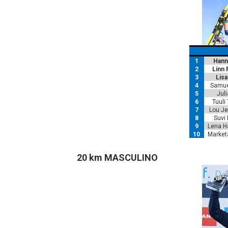
1
Hann
2
Linn
3
Lisa
4
Samue
5
Jul
6
Tuuli
7
Lou J
8
Suvi 
9
Lena H
10
Market
20 km MASCULINO