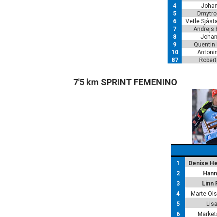
4
Johan
5
Dmytro
6
Vetle Sjåst
7
Andrejs 
8
Johan
9
Quentin F
10
Antonin
87
Robert
7'5 km SPRINT FEMENINO
1
Denise H
2
Hann
3
Linn
4
Marte Ols
5
Lisa
6
Market