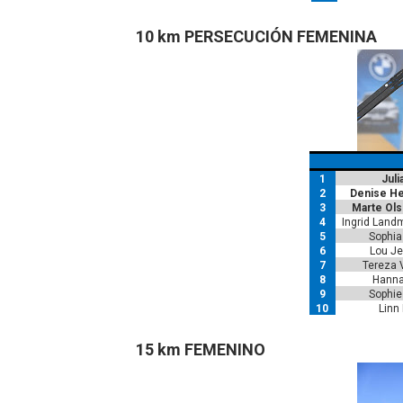
10 km PERSECUCIÓN FEMENINA
1
Juli
2
Denise H
3
Marte Ols
4
Ingrid Land
5
Sophia
6
Lou J
7
Tereza 
8
Hanna
9
Sophie
10
Linn
15 km FEMENINO