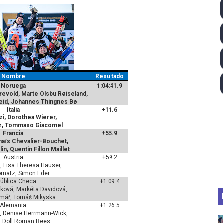
ll League 2026 - Las Utah Talons son bicampeonas de la AU
lom 2026 (Oklahoma City, Estados Unidos) - Miquel Travé 
 2026 - Tadej Pogacar entra en el selecto grupo de los pe
Nombre
Resultado
 - Lando Norris consigue en Hungría su primera victoria d
Noruega
1:04:41.9
revold, Marte Olsbu Røiseland,
ltos 2026 (París, Francia) - Bronce para Jorge y Ana Carv
eid, Johannes Thingnes Bø
Italia
+11.6
zzi, Dorothea Wierer,
az, Tommaso Giacomel
Francia
+55.9
naïs Chevalier-Bouchet,
in, Quentin Fillon Maillet
Austria
+59.2
, Lisa Theresa Hauser,
omatz,
Simon Eder
ública Checa
+1:09.4
íková, Markéta Davidová,
čmář, Tomáš Mikyska
Alemania
+1:26.5
, Denise Herrmann-Wick,
 Doll,
Roman Rees