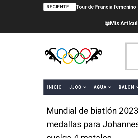
RECIENTE...
Tour de Francia femenino 
Women's Pro Baseball Lea
📖Mis Artícu
Campeonato de Europa en a
Campeonato de Europa de 
Campeonato de Europa de na
AEW - Adam Page con Brod
INICIO
JJOO
AGUA
BALÓN
Canadá Open 2026
Mundial de MotoGP 2026 -
Mundial de biatlón 2023
Canadian Elite Basketball 
medallas para Johannes
Campeonato de Europa de h
cuelga 4 metales