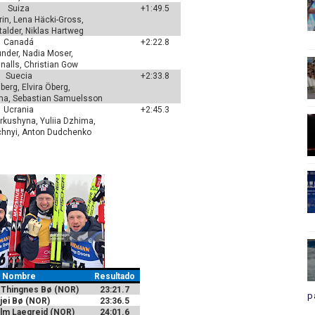
Suiza
+1:49.5
rin, Lena Häcki-Gross,
talder, Niklas Hartweg
Canadá
+2:22.8
der, Nadia Moser,
alls, Christian Gow
Suecia
+2:33.8
erg, Elvira Öberg,
ma,
Sebastian Samuelsson
Ucrania
+2:45.3
kushyna, Yuliia Dzhima,
chnyi, Anton Dudchenko
Nombre
Resultado
 Thingnes Bø (NOR)
23:21.7
p
jei Bø (NOR)
23:36.5
olm Laegreid (NOR)
24:01.6