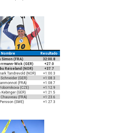
Nombre
Resultado
a Simon (FRA)
32:00.8
errmann-Wick (GER)
+27.0
bu Røiseland (NOR)
+37.7
mark Tandrevold (NOR)
+1:00.3
 Schneider (GER)
+1:08.3
eanmonnot (FRA)
+1:08.7
Vobornikova (CZE)
+1:12.9
 Kebinger (GER)
+1:21.5
 Chauveau (FRA)
+1:23.6
 Persson (SWE)
+1:27.3