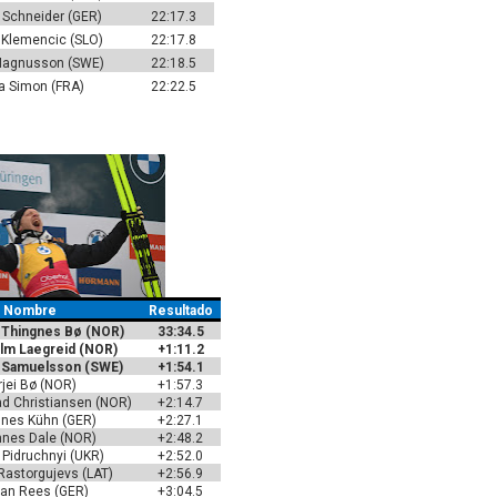
 Schneider (GER)
22:17.3
 Klemencic (SLO)
22:17.8
agnusson (SWE)
22:18.5
ia Simon (FRA)
22:22.5
Nombre
Resultado
 Thingnes Bø (NOR)
33:34.5
olm Laegreid (NOR)
+1:11.2
n Samuelsson (SWE)
+1:54.1
rjei Bø (NOR)
+1:57.3
ad Christiansen (NOR)
+2:14.7
nes Kühn (GER)
+2:27.1
nes Dale (NOR)
+2:48.2
 Pidruchnyi (UKR)
+2:52.0
Rastorgujevs (LAT)
+2:56.9
an Rees (GER)
+3:04.5