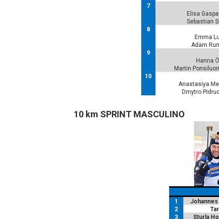
7
Elisa Gaspa
Sebastian S
8
Emma Lun
Adam Runn
9
Hanna Öb
Martin Ponsiluo
10
Anastasiya Mer
Dmytro Pidru
10 km SPRINT MASCULINO
1
Johannes
2
Tar
3
Sturla H