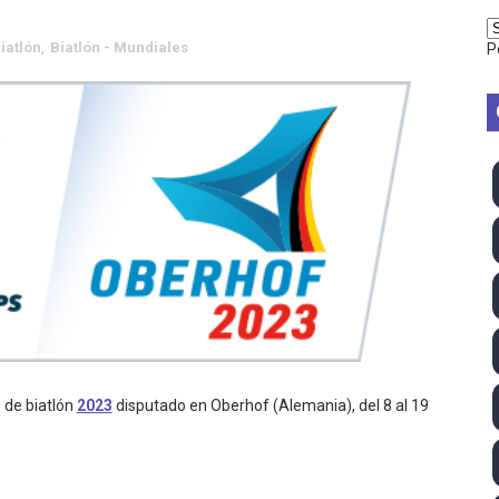
vion Heights ponen fin al reinado por parejas de The Vani
iatlón
,
Biatlón - Mundiales
P
2026 - Week 10
 season
ra Chelsea Green, Chad Gable y Baron Corbin en SummerSl
TB 2026 (Monteceneri, Suiza) - Charlie Aldridge y Sina Fr
emo 2026 (Varese, Italia) - Rumanía, Alemania y Gran Breta
ino 2026 (Tokio, Japón) - Estados Unidos invencibles, ya 
último Impact! con Jason Hotch como nuevo TNA Internati
 de biatlón
2023
disputado en Oberhof (Alemania), del 8 al 19
ong Kong) - La delegación italiana arrasa con 4 oros y 4 pl
va monarca Intercontinental, su primer título individual en