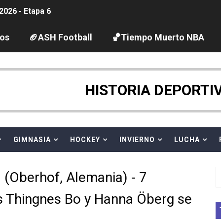
2026 - Etapa 6
gue 2026
los
🏈ASH Football
🏀Tiempo Muerto NBA
guas abiertas 2026 (París, Francia) - Dobletes de Wellbro
pentatlón moderno 2026 (Estambul, Turquía)
HISTORIA DEPORTI
tación artística 2026 (París, Francia) - España domina junto
ido desbancan una semana después a The Demand por trío
GIMNASIA
HOCKEY
INVIERNO
LUCHA
 GP Gran Bretaña
 (Oberhof, Alemania) - 7
League 2026 - Playoffs
 Thingnes Bo y Hanna Öberg se
igh diving 2026 (París, Francia)