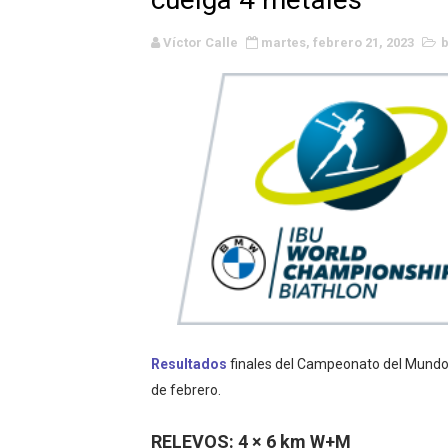
WWE NXT - Myles Borne y Ta
Víctor Calle
martes, febrero 21, 2023
b
Canadian Football League 
EFA y AFLE 2026 - Regular
Grandes éxitos por fin pa
Campeonato de Europa de M
Campeonato de Europa de r
Mundial de lacrosse femen
Máxima celebración en el 
Resultados
finales del Campeonato del Mundo
Mundial de esgrima 2026 (H
de febrero.
Raquel Rodriguez es la nue
RELEVOS: 4 × 6 km W+M