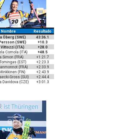
Nombre
Resultado
a Öberg (SWE)
43:36.1
 Persson (SWE)
+10.3
 Vittozzi (ITA)
+28.0
la Comola (ITA)
+48.5
ia Simon (FRA)
+1:21.7
 Tomingas (EST)
+2:23.3
eanmonnot (FRA)
+2:33.9
Minkkinen (FIN)
+2:43.9
aecki-Gross (SUI)
+2:44.4
a Davidova (CZE)
+3:01.3