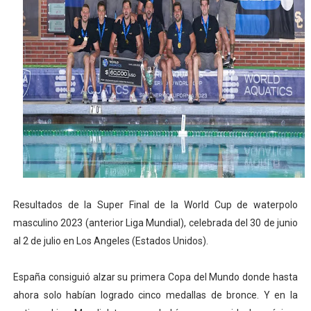
Mundial de lacrosse femenino 2026 (Tokio, Japón) - Es
Máxima celebración en el último Impact! con Jason Ho
Mundial de esgrima 2026 (Hong Kong) - La delegación ita
Raquel Rodriguez es la nueva monarca Intercontinental,
Campeonato de Europa de atletismo femenino 2026 (Bi
Resultados de la Super Final de la World Cup de waterpolo
masculino 2023 (anterior Liga Mundial), celebrada del 30 de junio
al 2 de julio en Los Angeles (Estados Unidos).
España consiguió alzar su primera Copa del Mundo donde hasta
ahora solo habían logrado cinco medallas de bronce. Y en la