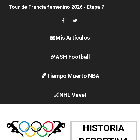
Campeonato de Europa en aguas abiertas 2026 (París, F
Campeonato de Europa de saltos 2026 (París, Francia) 
📖Mis Artículos
Women's Pro Baseball League 2026
Campeonato de Europa de pentatlón moderno 2026 (Est
🏈ASH Football
Campeonato de Europa de natación artística 2026 (París,
🏀Tiempo Muerto NBA
AEW - Adam Page con Brodido desbancan una semana d
Canadá Open 2026
🏒NHL Vavel
Mundial de MotoGP 2026 - GP Gran Bretaña
Canadian Elite Basketball League 2026 - Playoffs
HISTORIA
WWE NXT - Myles Borne y Tavion Heights ponen fin al r