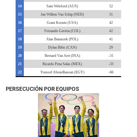
14
Sam Welsford (AUS)
52
15
Jan Willem Van Schip (NED)
51
16
Grant Koontz (USA)
42
17
Fernando Gaviria (COL)
42
18
Alan Banaszek (POL)
41
19
Dylan Bibic (CAN)
29
20
Bernard Van Aert (INA)
-31
21
Ricardo Pena Salas (MEX)
-33
22
Youssef Abouelhassan (EGY)
-66
PERSECUCIÓN POR EQUIPOS