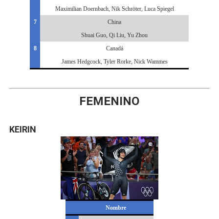
Maximilian Doernbach, Nik Schröter, Luca Spiegel
7
China
Shuai Guo, Qi Liu, Yu Zhou
8
Canadá
James Hedgcock, Tyler Rorke, Nick Wammes
FEMENINO
KEIRIN
Nombre