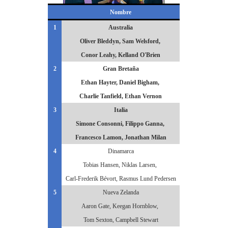
Nombre
1
Australia
Oliver Bleddyn, Sam Welsford,
Conor Leahy, Kelland O'Brien
2
Gran Bretaña
Ethan Hayter, Daniel Bigham,
Charlie Tanfield, Ethan Vernon
3
Italia
Simone Consonni, Filippo Ganna,
Francesco Lamon, Jonathan Milan
4
Dinamarca
Tobias Hansen, Niklas Larsen,
Carl-Frederik Bévort, Rasmus Lund Pedersen
5
Nueva Zelanda
Aaron Gate, Keegan Hornblow,
Tom Sexton, Campbell Stewart