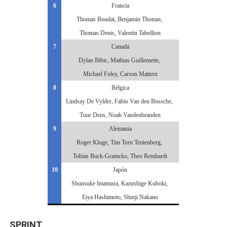
6
Francia
Thomas Boudat, Benjamin Thomas,
Thomas Denis, Valentin Tabellion
7
Canadá
Dylan Bibic, Mathias Guillemette,
Michael Foley, Carson Mattern
8
Bélgica
Lindsay De Vylder, Fabio Van den Bossche,
Tuur Dens, Noah Vandenbranden
9
Alemania
Roger Kluge, Tim Torn Teutenberg,
Tobias Buck-Gramcko, Theo Reinhardt
10
Japón
Shunsuke Imamura, Kazushige Kuboki,
Eiya Hashimoto, Shinji Nakano
SPRINT