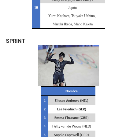
10
Japón
Yumi Kajihara, Tsuyaka Uchino,
Mizuki Ikeda, Maho Kakita
SPRINT
Nombre
1
Ellesse Andrews (NZL)
2
Lea Friedrich (GER)
3
Emma Finucane (GBR)
4
Hetty van de Wouw (NED)
5
Sophie Capewell (GBR)