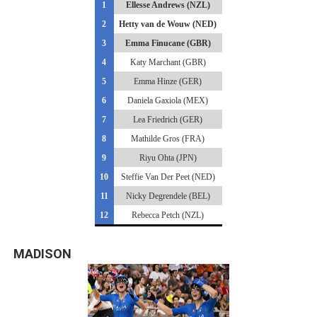
1
Ellesse Andrews (NZL)
2
Hetty van de Wouw (NED)
3
Emma Finucane (GBR)
4
Katy Marchant (GBR)
5
Emma Hinze (GER)
6
Daniela Gaxiola (MEX)
7
Lea Friedrich (GER)
8
Mathilde Gros (FRA)
9
Riyu Ohta (JPN)
10
Steffie Van Der Peet (NED)
11
Nicky Degrendele (BEL)
12
Rebecca Petch (NZL)
MADISON