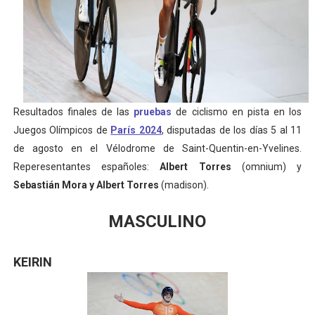
Mundial de piragüismo slalom 2026 (Oklahoma City, Es
Tour de Francia masculino 2026 - Tadej Pogacar entra 
Mundial de Fórmula 1 2026 - Lando Norris consigue en 
Resultados finales de las
pruebas
de ciclismo en pista en los
Campeonato de Europa de high diving 2026 (París, Fran
Juegos Olímpicos de
París 2024
, disputadas de los días 5 al 11
de agosto en el Vélodrome de Saint-Quentin-en-Yvelines.
Tour de Francia femenino 2026 - Etapa 7
Reperesentantes españoles:
Albert Torres
(omnium) y
Sebastián Mora y Albert Torres
(madison).
MASCULINO
KEIRIN