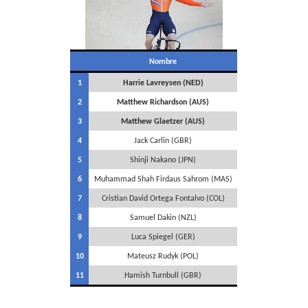
Nombre
1
Harrie Lavreysen (NED)
2
Matthew Richardson (AUS)
3
Matthew Glaetzer (AUS)
4
Jack Carlin (GBR)
5
Shinji Nakano (JPN)
6
Muhammad Shah Firdaus Sahrom (MAS)
7
Cristian David Ortega Fontalvo (COL)
8
Samuel Dakin (NZL)
9
Luca Spiegel (GER)
10
Mateusz Rudyk (POL)
11
Hamish Turnbull (GBR)