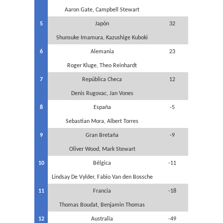
Aaron Gate, Campbell Stewart
5
Japón
32
Shunsuke Imamura, Kazushige Kuboki
6
Alemania
23
Roger Kluge, Theo Reinhardt
7
República Checa
12
Denis Rugovac, Jan Vones
8
España
-5
Sebastian Mora, Albert Torres
9
Gran Bretaña
-9
Oliver Wood, Mark Stewart
10
Bélgica
-11
Lindsay De Vylder, Fabio Van den Bossche
11
Francia
-18
Thomas Boudat, Benjamin Thomas
12
Australia
-49