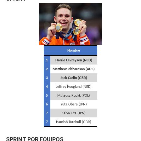
Nombre
1
Harrie Lavreysen (NED)
2
Matthew Richardson (AUS)
3
Jack Carlin (GBR)
4
Jeffrey Hoogland (NED)
5
Mateusz Rudyk (POL)
6
Yuta Obara (JPN)
7
Kaiya Ota (JPN)
7
Hamish Turnbull (GBR)
SPRINT POR EQUIPOS