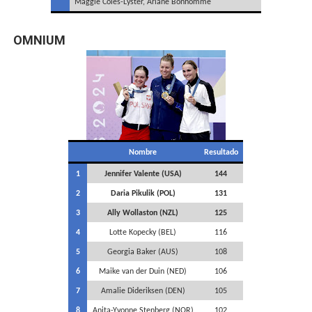
Maggie Coles-Lyster, Ariane Bonhomme
OMNIUM
Nombre
Resultado
1
Jennifer Valente (USA)
144
2
Daria Pikulik (POL)
131
3
Ally Wollaston (NZL)
125
4
Lotte Kopecky (BEL)
116
5
Georgia Baker (AUS)
108
6
Maike van der Duin (NED)
106
7
Amalie Dideriksen (DEN)
105
8
Anita-Yvonne Stenberg (NOR)
102