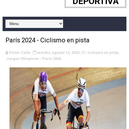
DEPORTIVA
Canadian Football League 2026 - Week 10
EFA y AFLE 2026 - Regular season
Grandes éxitos por fin para Chelsea Green, Chad Gabl
París 2024 - Ciclismo en pista
Campeonato de Europa de MTB 2026 (Monteceneri, Suiza)
Víctor Calle
martes, agosto 13, 2024
ciclismo en pista
,
Juegos Olímpicos - París 2024
Campeonato de Europa de remo 2026 (Varese, Italia) - 
Mundial de lacrosse femenino 2026 (Tokio, Japón) - Es
Máxima celebración en el último Impact! con Jason Ho
Mundial de esgrima 2026 (Hong Kong) - La delegación ita
Raquel Rodriguez es la nueva monarca Intercontinental,
Athletes Unlimited Softball League 2026 - Las Utah Ta