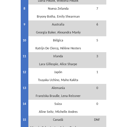
Daria Pikulik, Wiktoria Pikulik
8
Nueva Zelanda
7
Bryony Botha, Emily Shearman
9
Australia
6
Georgia Baker, Alexandra Manly
10
Bélgica
5
Katrijn De Clercq, Hélène Hesters
11
Irlanda
3
Lara Gillespie, Alice Sharpe
12
Japón
1
Tsuyaka Uchino, Maho Kakita
13
Alemania
0
Franziska Brauße, Lena Reissner
14
Suiza
0
Aline Seitz, Michelle Andres
15
Canadá
DNF