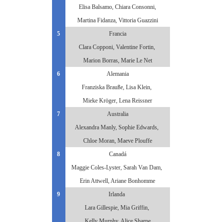
Elisa Balsamo, Chiara Consonni,
Martina Fidanza, Vittoria Guazzini
5
Francia
Clara Copponi, Valentine Fortin,
Marion Borras, Marie Le Net
6
Alemania
Franziska Brauße, Lisa Klein,
Mieke Kröger, Lena Reissner
7
Australia
Alexandra Manly, Sophie Edwards,
Chloe Moran, Maeve Plouffe
8
Canadá
Maggie Coles-Lyster, Sarah Van Dam,
Erin Attwell, Ariane Bonhomme
9
Irlanda
Lara Gillespie, Mia Griffin,
Kelly Murphy, Alice Sharpe