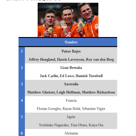
Nombre
1
Países Bajos
Jeffrey Hoogland, Harrie Lavreysen, Roy van den Berg
2
Gran Bretaña
Jack Carlin, Ed Lowe, Hamish Turnbull
3
Australia
Matthew Glaetzer, Leigh Hoffman, Matthew Richardson
4
Francia
Florian Grengbo, Rayan Helal, Sébastien Vigier
5
Japón
Yoshitaku Nagasako, Yuta Obara, Kaiya Ota
6
Alemania