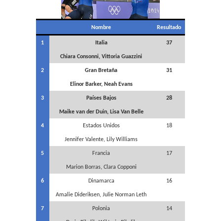
Nombre
Resultado
1
Italia
37
Chiara Consonni, Vittoria Guazzini
2
Gran Bretaña
31
Elinor Barker, Neah Evans
3
Países Bajos
28
Maike van der Duin, Lisa Van Belle
4
Estados Unidos
18
Jennifer Valente, Lily Williams
5
Francia
17
Marion Borras, Clara Copponi
6
Dinamarca
16
Amalie Dideriksen, Julie Norman Leth
7
Polonia
14