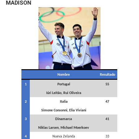
MADISON
Nombre
Resultado
1
Portugal
55
Iúri Leitão, Rui Oliveira
2
Italia
47
Simone Consonni, Elia Viviani
3
Dinamarca
41
Niklas Larsen, Michael Moerkoev
4
Nueva Zelanda
33