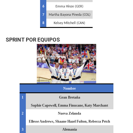
6
Emma Hinze (GER)
7
Martha Bayona Pineda (COL)
8
Kelsey Mitchell (CAN)
SPRINT POR EQUIPOS
Nombre
1
Gran Bretaña
Sophie Capewell, Emma Finucane, Katy Marchant
2
Nueva Zelanda
Ellesse Andrews, Shaane Hazel Fulton, Rebecca Petch
3
Alemania