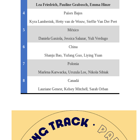
Lea Friedrich, Pauline Grabosch, Emma Hinze
4
Países Bajos
Kyra Lamberink, Hetty van de Wouw, Steffie Van Der Peet
5
México
Daniela Gaxiola, Jessica Salazar, Yuli Verdugo
6
China
Shanju Bao, Yufang Guo, Liying Yuan
7
Polonia
Marlena Karwacka, Urszula Los, Nikola Sibiak
8
Canadá
Lauriane Genest, Kelsey Mitchell, Sarah Orban