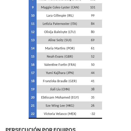
9
Maggie Coles-Lyster (CAN)
101
10
Lara Gillespie (IRL)
99
11
Letizia Paternoster (ITA)
84
12
Olivija Baleisyte (LTU)
80
13
Aline Seitz (SUI)
69
14
Maria Martins (POR)
61
15
Neah Evans (GBR)
52
16
Valentine Fortin (FRA)
50
17
Yumi Kajihara (JPN)
44
18
Franziska Brauße (GER)
41
19
Jiali Liu (CHN)
38
20
Ebtissam Mohamed (EGY)
35
21
Sze Wing Lee (HKG)
26
22
Victoria Velasco (MEX)
-32
PERSECUCIÓN POR EQUIPOS