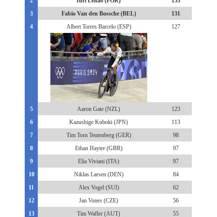
2
Iúri Leitão (POR)
153
3
Fabio Van den Bossche (BEL)
131
4
Albert Torres Barcelo (ESP)
127
5
Aaron Gate (NZL)
123
6
Kazushige Kuboki (JPN)
113
7
Tim Torn Teutenberg (GER)
98
8
Ethan Hayter (GBR)
97
9
Elia Viviani (ITA)
97
10
Niklas Larsen (DEN)
84
11
Alex Vogel (SUI)
62
12
Jan Vones (CZE)
56
13
Tim Wafler (AUT)
55