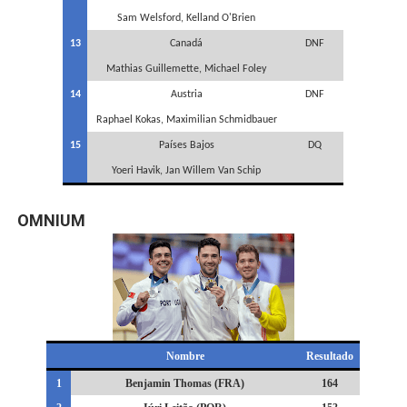
Sam Welsford, Kelland O'Brien
13
Canadá
DNF
Mathias Guillemette, Michael Foley
14
Austria
DNF
Raphael Kokas, Maximilian Schmidbauer
15
Países Bajos
DQ
Yoeri Havik, Jan Willem Van Schip
OMNIUM
Nombre
Resultado
1
Benjamin Thomas (FRA)
164