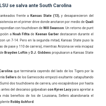
LSU se salva ante South Carolina
 rankeados frente a
Kansas State (13)
, y desaparecieron del
istencia en el primer drive donde anotaron por medio de
Quali
rrespondían con touchdown de
Will Swanson
. Un retorno de punt
epción a
Noah Fifita
de
Keenan Garber
destacaron durante el
con un 7-14. Pero en la segunda mitad, Kansas State puso la
s de pase y 110 de carrera), mientras Arizona se veía incapaz
 de
Brayden Loftin
y
D.J. Giddens
propulsaron a Kansas State
Carolina
que terminaría cayendo del lado de los Tigers por la
ris Sellers
de los Gamecocks empezó exultante catapultando
. Sumó dos touchdowns de carrera, uno escapándose por hasta
rs antes del descanso golpeaban
con Kyren
Lacy
para apretar a
a más beneficio de los de Louisiana, Sellers abandonaría el
suplente
Robby Ashford
.