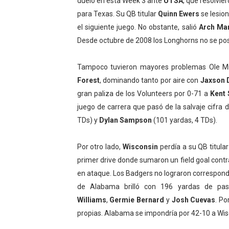
duelo en esta Week 3 ante
UTSA
, que resolvie
para Texas. Su QB titular
Quinn Ewers
se lesio
el siguiente juego. No obstante, salió
Arch Ma
Desde octubre de 2008 los Longhorns no se posi
Tampoco tuvieron mayores problemas Ole M
Forest
, dominando tanto por aire con
Jaxson 
gran paliza de los Volunteers por 0-71 a
Kent 
juego de carrera que pasó de la salvaje cifra
TDs) y
Dylan Sampson
(101 yardas, 4 TDs).
Por otro lado,
Wisconsin
perdía a su QB titular
primer drive donde sumaron un field goal cont
en ataque. Los Badgers no lograron correspond
de Alabama brilló con 196 yardas de pa
Williams
,
Germie Bernard
y
Josh Cuevas
. P
propias. Alabama se impondría por 42-10 a Wis