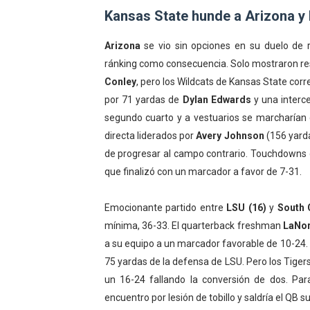
Kansas State hunde a Arizona y 
Arizona
se vio sin opciones en su duelo de
ránking como consecuencia. Solo mostraron res
Conley
, pero los Wildcats de Kansas State co
por 71 yardas de
Dylan Edwards
y una interc
segundo cuarto y a vestuarios se marcharían 
directa liderados por
Avery Johnson
(156 yarda
de progresar al campo contrario. Touchdowns
que finalizó con un marcador a favor de 7-31.
Emocionante partido entre
LSU (16)
y
South 
mínima, 36-33. El quarterback freshman
LaNor
a su equipo a un marcador favorable de 10-24
75 yardas de la defensa de LSU. Pero los Tige
un 16-24 fallando la conversión de dos. Par
encuentro por lesión de tobillo y saldría el QB 