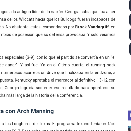
ll League 2026 - Las Utah Talons son bicampeonas de la AU
gos a la antigua líder de la nación. Georgia sabía que iba a ser
ensa de los Wildcats hacía que los Bulldogs fueran incapaces de
lom 2026 (Oklahoma City, Estados Unidos) - Miquel Travé 
ido. No obstante, estos, comandados por
Brock Vandagriff
, en
 2026 - Tadej Pogacar entra en el selecto grupo de los pe
ambios de posesión que su defensa provocaba. Y solo veíamos
.
 - Lando Norris consigue en Hungría su primera victoria d
especiales (3-9), con lo que el partido se convertía en un "el
ltos 2026 (París, Francia) - Bronce para Jorge y Ana Carv
 ganar". Y así fue. Ya en el último cuarto, el running back
 numerosos acarreos un drive que finalizaba en la endzone, a
puesta, Kentucky apretaba el marcador al definitivo 13-12 con
te, Georgia lograría sostener ese resultado para apuntarse su
acha más larga de la historia de la conferencia.
ta con Arch Manning
e a los Longhorns de Texas. El programa texano tenía un fácil