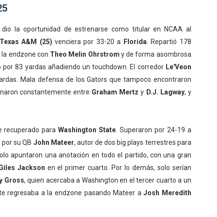
25
dio la oportunidad de estrenarse como titular en NCAA al
Texas A&M (25)
venciera por 33-20 a
Florida
. Repartió 178
a la endzone con
Theo Melin Ohrstrom
y de forma asombrosa
ó por 83 yardas añadiendo un touchdown. El corredor
Le'Veon
ardas. Mala defensa de los Gators que tampoco encontraron
ternaron constantemente entre
Graham Mertz
y
D.J. Lagway
, y
 recuperado para
Washington State
. Superaron por 24-19 a
 por su QB
John Mateer
, autor de dos big plays terrestres para
olo apuntaron una anotación en todo el partido, con una gran
Giles Jackson
en el primer cuarto. Por lo demás, solo serían
y Gross
, quien acercaba a Washington en el tercer cuarto a un
ate regresaba a la endzone pasando Mateer a
Josh Meredith