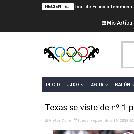
RECIENTE...
Tour de Francia femenino 
Women's Pro Baseball Lea
📖Mis Artícu
Campeonato de Europa en a
Campeonato de Europa de 
Campeonato de Europa de na
AEW - Adam Page con Brod
INICIO
JJOO
AGUA
BALÓN
Canadá Open 2026
Mundial de MotoGP 2026 -
Texas se viste de nº 1 
Canadian Elite Basketball 
Víctor Calle
lunes, septiembre 16, 2024
Campeonato de Europa de h