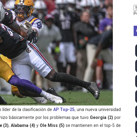
vion Heights ponen fin al reinado por parejas de The Vani
P
2026 - Week 10
 season
ra Chelsea Green, Chad Gable y Baron Corbin en SummerSl
TB 2026 (Monteceneri, Suiza) - Charlie Aldridge y Sina Fr
emo 2026 (Varese, Italia) - Rumanía, Alemania y Gran Breta
ino 2026 (Tokio, Japón) - Estados Unidos invencibles, ya 
último Impact! con Jason Hotch como nuevo TNA Internati
íder de la clasificación de
AP Top-25
, una nueva universidad
ong Kong) - La delegación italiana arrasa con 4 oros y 4 pl
 hizo básicamente por los problemas que tuvo
Georgia (2)
por
e (3)
,
Alabama (4)
y
Ole Miss (5)
se mantienen en el top-5 de
va monarca Intercontinental, su primer título individual en