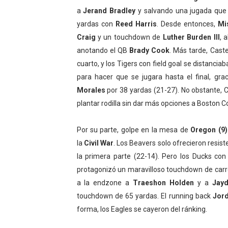
a
Jerand Bradley
y salvando una jugada que 
yardas con
Reed Harris
. Desde entonces,
Mi
Craig
y un touchdown de
Luther Burden III
, 
anotando el QB
Brady Cook
. Más tarde, Cast
cuarto, y los Tigers con field goal se distanci
para hacer que se jugara hasta el final, gr
Morales
por 38 yardas (21-27). No obstante, 
plantar rodilla sin dar más opciones a Boston Co
Por su parte, golpe en la mesa de
Oregon (9)
la
Civil War
. Los Beavers solo ofrecieron resis
la primera parte (22-14). Pero los Ducks co
protagonizó un maravilloso touchdown de carre
a la endzone a
Traeshon Holden
y a
Jayd
touchdown de 65 yardas. El running back
Jord
forma, los Eagles se cayeron del ránking.