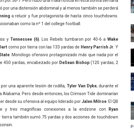
ron por 56-7. Pero hubo una mala noticia en esta bonita semana
nó por una distensión abdominal y al menos también se perderá
nning
a relucir y fue protagonista de hasta cinco touchdowns.
cionaban como la nº 1 del college football.
iss y
Tennessee (6)
. Los Rebels tumbaron por 40-6 a
Wake
Dart
como por tierra con las 133 yardas de
Henry Parrish Jr
. Y
State
. Monólogo ofensivo protagonizado más que nada por el
 de 450 yardas, encabezado por
DeSean Bishop
(120 yardas, 2
 por una aparente lesión de rodilla,
Tyler Van Dyke
, durante el
ra Alabama. Pero desde entonces, los Crimson Tide dominarían
er desde su ofensiva al equipo liderado por
Jalen Milroe
. El QB
se y tres magníficas conexiones a la endzone con
R
yan
or tierra también sumó 75 yardas y dos acciones de touchdown
consin.
p