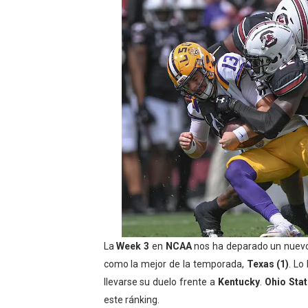
WWE NXT - Myles Borne y Ta
Canadian Football League 
EFA y AFLE 2026 - Regular
Grandes éxitos por fin pa
Campeonato de Europa de M
Campeonato de Europa de r
Mundial de lacrosse femen
Máxima celebración en el 
La
Week 3
en
NCAA
nos ha deparado un nuevo l
Mundial de esgrima 2026 (H
como la mejor de la temporada,
Texas (1)
. Lo
llevarse su duelo frente a
Kentucky
.
Ohio Stat
Raquel Rodriguez es la nue
este ránking.