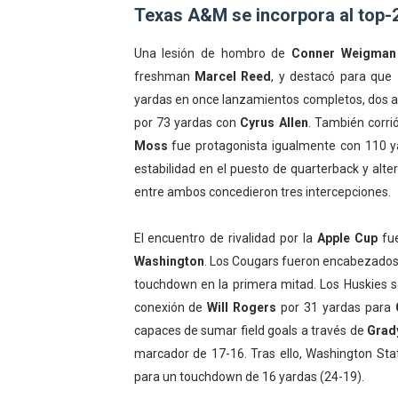
Texas A&M se incorpora al top-
Una lesión de hombro de
Conner Weigman
freshman
Marcel Reed
, y destacó para que
yardas en once lanzamientos completos, dos 
por 73 yardas con
Cyrus Allen
. También corri
Moss
fue protagonista igualmente con 110 y
estabilidad en el puesto de quarterback y al
entre ambos concedieron tres intercepciones.
El encuentro de rivalidad por la
Apple Cup
fue
Washington
. Los Cougars fueron encabezados
touchdown en la primera mitad. Los Huskies s
conexión de
Will Rogers
por 31 yardas para
capaces de sumar field goals a través de
Grad
marcador de 17-16. Tras ello, Washington St
para un touchdown de 16 yardas (24-19).