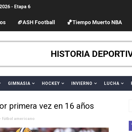
2026 - Etapa 6
gue 2026
los
🏈ASH Football
🏀Tiempo Muerto NBA
guas abiertas 2026 (París, Francia) - Dobletes de Wellbro
pentatlón moderno 2026 (Estambul, Turquía)
HISTORIA DEPORTI
tación artística 2026 (París, Francia) - España domina junto
ido desbancan una semana después a The Demand por trío
GIMNASIA
HOCKEY
INVIERNO
LUCHA
 GP Gran Bretaña
por primera vez en 16 años
League 2026 - Playoffs
fútbol americano
igh diving 2026 (París, Francia)