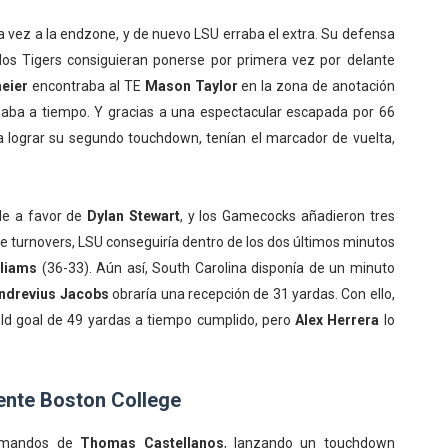
a vez a la endzone, y de nuevo LSU erraba el extra. Su defensa
los Tigers consiguieran ponerse por primera vez por delante
eier
encontraba al TE
Mason Taylor
en la zona de anotación
naba a tiempo. Y gracias a una espectacular escapada por 66
 lograr su segundo touchdown, tenían el marcador de vuelta,
le a favor de
Dylan Stewart
, y los Gamecocks añadieron tres
e turnovers, LSU conseguiría dentro de los dos últimos minutos
lliams
(36-33). Aún así, South Carolina disponía de un minuto
ndrevius Jacobs
obraría una recepción de 31 yardas. Con ello,
eld goal de 49 yardas a tiempo cumplido, pero
Alex Herrera
lo
ente Boston College
 mandos de
Thomas Castellanos
, lanzando un touchdown