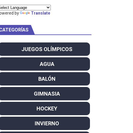
ty Project
owered by
Translate
CATEGORÍAS
am
JUEGOS OLÍMPICOS
ei dominan el Europeo
AGUA
ña se reparten el botín y Caetano Horta y Rodrigo Conde f
BALÓN
son decacampeonas y quinto oro consecutivo
GIMNASIA
onal Champion
HOCKEY
atas
INVIERNO
 WWE