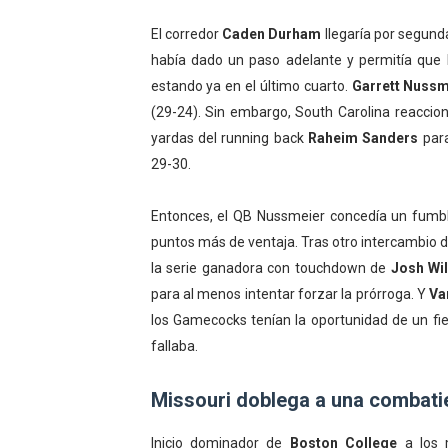
El corredor
Caden Durham
llegaría por segund
había dado un paso adelante y permitía que 
estando ya en el último cuarto.
Garrett Nussm
(29-24). Sin embargo, South Carolina reaccio
yardas del running back
Raheim Sanders
para
29-30.
Entonces, el QB Nussmeier concedía un fumb
puntos más de ventaja. Tras otro intercambio d
la serie ganadora con touchdown de
Josh Wi
para al menos intentar forzar la prórroga. Y
Va
los Gamecocks tenían la oportunidad de un fi
fallaba.
Missouri doblega a una combati
Inicio dominador de
Boston College
a los