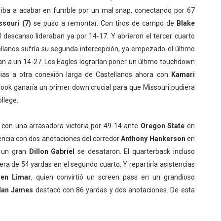
iba a acabar en fumble por un mal snap, conectando por 67
ssouri (7)
se puso a remontar. Con tiros de campo de
Blake
al descanso lideraban ya por 14-17. Y abrieron el tercer cuarto
ellanos sufría su segunda intercepción, ya empezado el último
aban a un 14-27. Los Eagles lograrían poner un último touchdown
acias a otra conexión larga de Castellanos ahora con
Kamari
Cook ganaría un primer down crucial para que Missouri pudiera
llege.
con una arrasadora victoria por 49-14 ante
Oregon State
en
tencia con dos anotaciones del corredor
Anthony Hankerson
en
n un gran
Dillon Gabriel
se desataron. El quarterback incluso
ra de 54 yardas en el segundo cuarto. Y repartiría asistencias
en Limar
, quien convirtió un screen pass en un grandioso
an James
destacó con 86 yardas y dos anotaciones. De esta