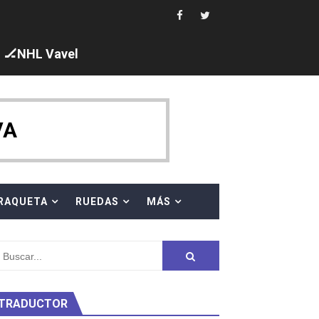
🏒NHL Vavel
ck y Taddeucci. Ángela Martínez 5ª en 10km
VA
 al equipo neutral ruso, llevándose 8 medallas, seis para I
s en el Grand Slam Mexico
RAQUETA
RUEDAS
MÁS
TRADUCTOR