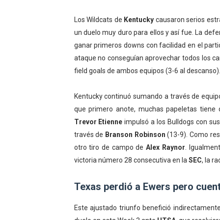
Athletes Unlimited Softba
Los Wildcats de
Kentucky
causaron serios estra
un duelo muy duro para ellos y así fue. La def
Mundial de piragüismo sla
ganar primeros downs con facilidad en el part
Tour de Francia masculino
ataque no conseguían aprovechar todos los c
field goals de ambos equipos (3-6 al descanso)
Mundial de Fórmula 1 2026
Kentucky continuó sumando a través de equipos 
Campeonato de Europa de sa
que primero anote, muchas papeletas tiene de
Trevor Etienne
impulsó a los Bulldogs con sus
través de
Branson Robinson
(13-9). Como res
otro tiro de campo de
Alex Raynor
. Igualmen
victoria número 28 consecutiva en la
SEC
, la r
Texas perdió a Ewers pero cuen
Este ajustado triunfo benefició indirectament